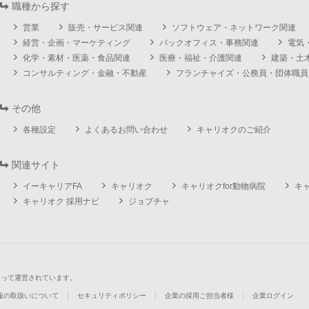
職種から探す
営業
販売・サービス関連
ソフトウェア・ネットワーク関連
経営・企画・マーケティング
バックオフィス・事務関連
電気
化学・素材・医薬・食品関連
医療・福祉・介護関連
建築・土
コンサルティング・金融・不動産
フランチャイズ・公務員・団体職員
その他
各種設定
よくあるお問い合わせ
キャリオクのご紹介
関連サイト
イーキャリアFA
キャリオク
キャリオクfor動物病院
キ
キャリオク 採用ナビ
ジョブチャ
よって運営されています。
報の取扱いについて
セキュリティポリシー
企業の採用ご担当者様
企業ログイン