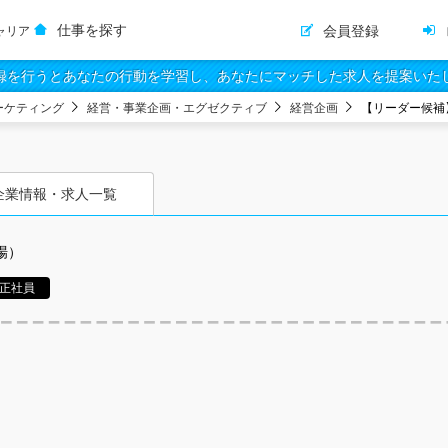
仕事を探す
会員登録
ャリア
録を行うとあなたの行動を学習し、あなたにマッチした求人を提案いた
ーケティング
経営・事業企画・エグゼクティブ
経営企画
【リーダー候補
企業情報・求人一覧
場）
正社員