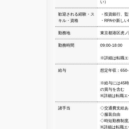
い）
歓迎される経験・ス
・投資銀行、監
キル・資格
・RPAや新しい
勤務地
東京都港区虎ノ
勤務時間
09:00-18:00
※詳細は転職エ
給与
想定年収：650-
※給与には45
の賞与を含む
※詳細は転職エ
諸手当
◇交通費支給あ
◇服装自由
◇時短勤務制度
※詳細は転職エ