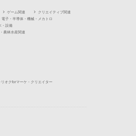
ゲーム関連
クリエイティブ関連
・電子・半導体・機械・メカトロ
木・設備
・農林水産関連
ャリオクforマーケ・クリエイター