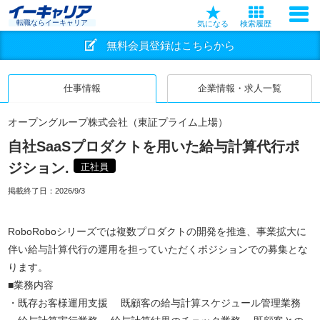
転職ならイーキャリア
気になる
検索履歴
無料会員登録はこちらから
仕事情報
企業情報・求人一覧
オープングループ株式会社（東証プライム上場）
自社SaaSプロダクトを用いた給与計算代行ポ
ジション.
正社員
掲載終了日：
2026/9/3
RoboRoboシリーズでは複数プロダクトの開発を推進、事業拡大に
伴い給与計算代行の運用を担っていただくポジションでの募集とな
ります。
■業務内容
・既存お客様運用支援 既顧客の給与計算スケジュール管理業務