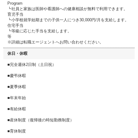
Program
┗社員と家族は医師や看護師への健康相談が無料で利用できます。
育児手当
┗小学校就学始期までの子供一人につき30,000円/月を支給します。
住宅手当
┗等級に応じた手当を支給します。
等
※詳細は転職エージェントへお問い合わせください。
休日・休暇
■完全週休2日制（土日祝）
■慶弔休暇
■夏季休暇
■年末年始
■有給休暇
■産休制度（復帰後の時短勤務制度）
■育休制度