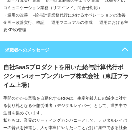
給与計算実行業務 給与計算結果のチェック業務 既顧客との
コミュニケーション業務（リマインド、問合せ対応）
・運用の改善 ‐給与計算業務代行におけるオペレーションの改善
企画～改善実行、検証 ‐運用マニュアルの作成 ‐運用における主
要KPIの管理
求職者へのメッセージ
自社SaaSプロダクトを用いた給与計算代行ポ
ジション/オープングループ株式会社（東証プラ
イム上場）
手間のかかる業務を自動化するRPAは、生産年齢人口の減少に対す
る切り札となる仮想労働者（デジタルレイバー）として、世界中で
注目を集めています。
私たちは、業界のリーティングカンパニーとして、デジタルレイバ
ーの普及を推進し、人が本当にやりたいことだけに集中できる社会