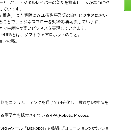
ーとして、デジタルレイバーの普及を推進し、人が本当にや
しています。
て推進） また実際にWEB広告事業等の自社ビジネスにおい
ることで、ビジネスフローを効率化/再定義しています。
とで生産性が高いビジネスを実現していきます。
※RPAとは、ソフトウェアロボットのこと。
ョンの略。
DX課題をコンサルティングを通じて細分化し、最適なDX推進を
性を拡大させているRPA(Robotic Process
PAツール「BizRobo!」の製品プロモーションのポジショ