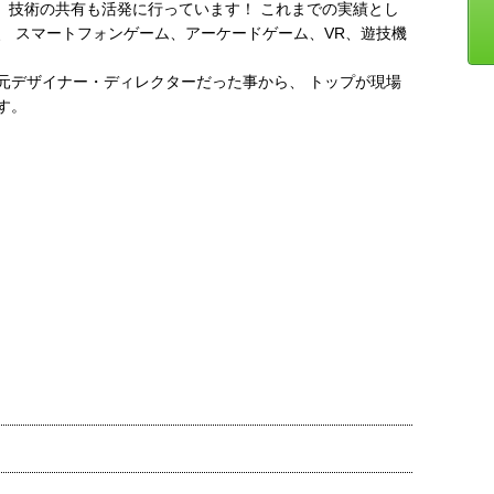
、技術の共有も活発に行っています！ これまでの実績とし
、 スマートフォンゲーム、アーケードゲーム、VR、遊技機
元デザイナー・ディレクターだった事から、 トップが現場
す。