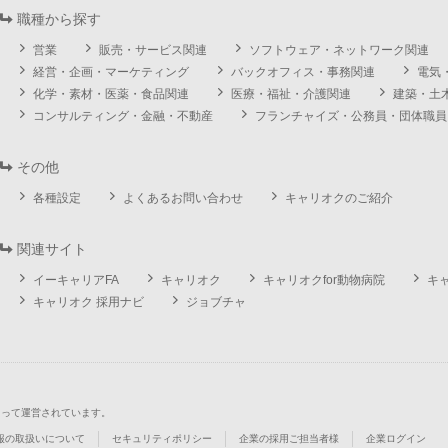
職種から探す
営業
販売・サービス関連
ソフトウェア・ネットワーク関連
経営・企画・マーケティング
バックオフィス・事務関連
電気
化学・素材・医薬・食品関連
医療・福祉・介護関連
建築・土
コンサルティング・金融・不動産
フランチャイズ・公務員・団体職員
その他
各種設定
よくあるお問い合わせ
キャリオクのご紹介
関連サイト
イーキャリアFA
キャリオク
キャリオクfor動物病院
キ
キャリオク 採用ナビ
ジョブチャ
よって運営されています。
報の取扱いについて
セキュリティポリシー
企業の採用ご担当者様
企業ログイン