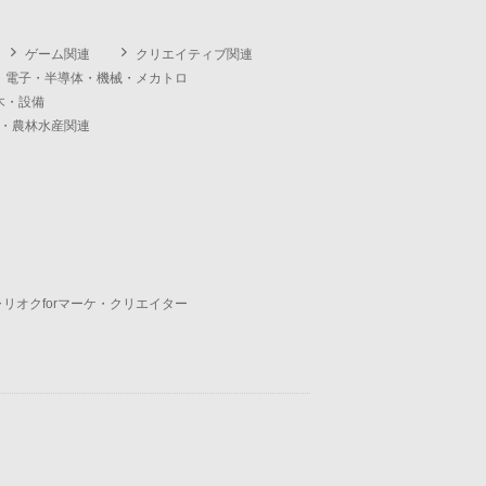
ゲーム関連
クリエイティブ関連
・電子・半導体・機械・メカトロ
木・設備
・農林水産関連
ャリオクforマーケ・クリエイター