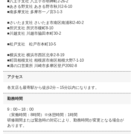
■八王子支社 八王子市明神町2-26-2
■あきる野支社 あきる野市秋川2-6-10
■南多摩支社 多摩市一ノ宮3-1-3
■さいたま支社 さいたま市南区南浦和2-40-2
■所沢支社 所沢市榎町8-10
■川越支社 川越市脇田本町30-2
■松戸支社 松戸市本町10-5
■横浜支社 横浜市西区北幸2-8-19
■町田相模支社 相模原市南区相模大野7-1-10
■溝の口営業所 川崎市多摩区登戸2092-8
アクセス
各支店も最寄駅から徒歩2分～15分以内になります。
勤務時間
9：00～18：00
（実働時間：8時間）※休憩時間：1時間
研修期間または緊急時の対応により、勤務時間が変更となる場合が
あります。