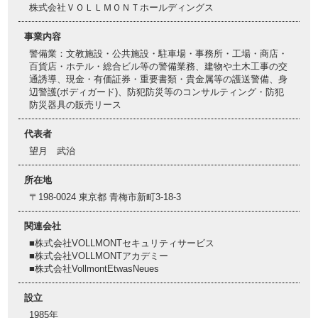
株式会社ＶＯＬＬＭＯＮＴホールディングス
事業内容
警備業：文教施設・公共施設・駐車場・事務所・工場・商店・
百貨店・ホテル・総合ビル等の警備業務、建物や土木工事の交
通誘導、現金・有価証券・重要書類・貴金属等の護送警備、身
辺警護(ボディガード)、防犯防災等のコンサルティング・防犯
防災器具の販売リース
代表者
望月 武治
所在地
〒198-0024 東京都 青梅市新町3-18-3
関連会社
■株式会社VOLLMONTセキュリティサービス
■株式会社VOLLMONTアカデミー
■株式会社VollmontEtwasNeues
設立
1985年