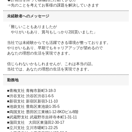
⇒先のことを考えてお客様の課題を解決していきます
未経験者へのメッセージ
「難しいこともありましたが
やりがいもあり、賞与もしっかり2回貰いました」
当社では未経験からでも活躍できる環境が整っております。
やりがいもあり、早期でもキャリアアップが望めるので
あなたの理想の生活を実現できます。
信じられないかもしれませんが、これは本当の話。
当社では、あなたの理想の生活を実現できます。
勤務地
■青梅支社 青梅市新町3-18-3
■渋谷支社 渋谷区渋谷1-6-5
■新宿支社 新宿区新宿3-11-10
■池袋支社 豊島区東池袋1-35-5
■両国支社 墨田区江東橋1-12-8KDビル8階
■武蔵野支社 武蔵野市吉祥寺本町1-31-11
■蒲田支社 大田区東蒲田2-30-17
■立川支社 立川市曙町1-22-25