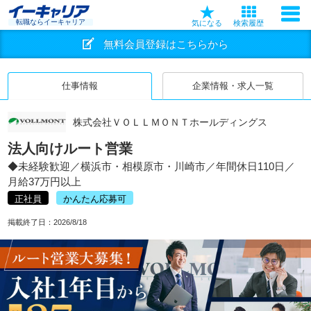
転職ならイーキャリア
気になる
検索履歴
無料会員登録はこちらから
仕事情報
企業情報・求人一覧
株式会社ＶＯＬＬＭＯＮＴホールディングス
法人向けルート営業
◆未経験歓迎／横浜市・相模原市・川崎市／年間休日110日／
月給37万円以上
正社員
かんたん応募可
掲載終了日：
2026/8/18