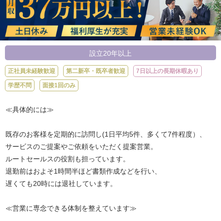
設立20年以上
正社員未経験歓迎
第二新卒・既卒者歓迎
7日以上の長期休暇あり
学歴不問
面接1回のみ
≪具体的には≫
既存のお客様を定期的に訪問し(1日平均5件、多くて7件程度）、
サービスのご提案やご依頼をいただく提案営業。
ルートセールスの役割も担っています。
退勤前はおよそ1時間半ほど書類作成などを行い、
遅くても20時には退社しています。
≪営業に専念できる体制を整えています≫