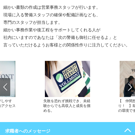
細かい書類の作成は営業事務スタッフが行います。
現場に入る警備スタッフの確保や配備計画なども、
専門のスタッフが担当します。
細かい事務作業や後工程をサポートしてくれる人が
社内にいますのであなたは「次の警備も御社に任せるよ」と
言っていただけるようお客様との関係性作りに注力してください。
がしやす
失敗を恐れず挑戦でき、未経
【 仲間
のアクセス
験からでも高収入と成長を掴
り！ 】
める。
の環境で
求職者へのメッセージ