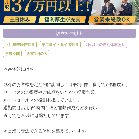
設立20年以上
正社員未経験歓迎
第二新卒・既卒者歓迎
7日以上の長期休暇あり
学歴不問
面接1回のみ
≪具体的には≫
既存のお客様を定期的に訪問し(1日平均5件、多くて7件程度）、
サービスのご提案やご依頼をいただく提案営業。
ルートセールスの役割も担っています。
退勤前はおよそ1時間半ほど書類作成などを行い、
遅くても20時には退社しています。
≪営業に専念できる体制を整えています≫