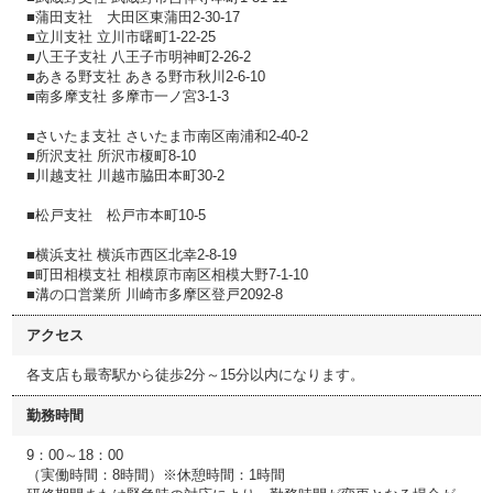
■蒲田支社 大田区東蒲田2-30-17
■立川支社 立川市曙町1-22-25
■八王子支社 八王子市明神町2-26-2
■あきる野支社 あきる野市秋川2-6-10
■南多摩支社 多摩市一ノ宮3-1-3
■さいたま支社 さいたま市南区南浦和2-40-2
■所沢支社 所沢市榎町8-10
■川越支社 川越市脇田本町30-2
■松戸支社 松戸市本町10-5
■横浜支社 横浜市西区北幸2-8-19
■町田相模支社 相模原市南区相模大野7-1-10
■溝の口営業所 川崎市多摩区登戸2092-8
アクセス
各支店も最寄駅から徒歩2分～15分以内になります。
勤務時間
9：00～18：00
（実働時間：8時間）※休憩時間：1時間