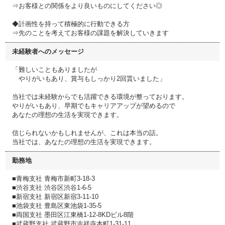
⇒お客様との関係をより良いものにしてください◎
◆計画性を持って積極的に行動できる方
⇒先のことを考えてお客様の課題を解決していきます
未経験者へのメッセージ
「難しいこともありましたが
やりがいもあり、賞与もしっかり2回貰いました」
当社では未経験からでも活躍できる環境が整っております。
やりがいもあり、早期でもキャリアアップが望めるので
あなたの理想の生活を実現できます。
信じられないかもしれませんが、これは本当の話。
当社では、あなたの理想の生活を実現できます。
勤務地
■青梅支社 青梅市新町3-18-3
■渋谷支社 渋谷区渋谷1-6-5
■新宿支社 新宿区新宿3-11-10
■池袋支社 豊島区東池袋1-35-5
■両国支社 墨田区江東橋1-12-8KDビル8階
■武蔵野支社 武蔵野市吉祥寺本町1-31-11