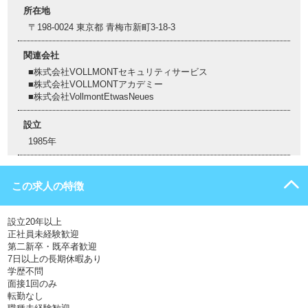
所在地
〒198-0024 東京都 青梅市新町3-18-3
関連会社
■株式会社VOLLMONTセキュリティサービス
■株式会社VOLLMONTアカデミー
■株式会社VollmontEtwasNeues
設立
1985年
この求人の特徴
設立20年以上
正社員未経験歓迎
第二新卒・既卒者歓迎
7日以上の長期休暇あり
学歴不問
面接1回のみ
転勤なし