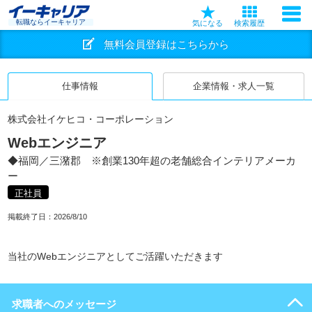
転職ならイーキャリア
気になる
検索履歴
無料会員登録はこちらから
仕事情報
企業情報・求人一覧
株式会社イケヒコ・コーポレーション
Webエンジニア
◆福岡／三潴郡 ※創業130年超の老舗総合インテリアメーカ
ー
正社員
掲載終了日：
2026/8/10
当社のWebエンジニアとしてご活躍いただきます
求職者へのメッセージ