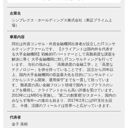
企業名
シンプレクス・ホールディングス株式会社（東証プライム上
場）
事業内容
同社は外資コンサル・外資金融機関出身者が設立したITコンサ
ルティングファームです。 【クライアントは国内外を代表す
る大手金融機関】戦略的ITパートナーとして高難易度な課題を
解決に導く 大手金融機関に対しITコンサルティングを行って
います。 当社の強みは、「高難易度の金融工学」と「高度な
テクノロジー」を併せ持っていることです。 設立から20年以
上、国内大手金融機関の収益最大化を目的に“コンサルティン
グからシステム開発、運用保守”までを一貫して担っていま
す。 難易度の高い金融フロント領域で国内トップクラスのシ
ェアを獲得し、クライアントからも高い評価を受けています。
2013年にはMBOを実施し、”第二の創業期”がスタート。国内の
みならず海外への進出も始まり、2017年2月にはNY支社を設
立。 今後、活躍のフィールドは世界へと広がっていきます。
代表者
金子 英樹