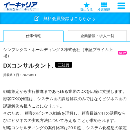
転職ならイーキャリア
気になる
検索履歴
無料会員登録はこちらから
仕事情報
企業情報・求人一覧
シンプレクス・ホールディングス株式会社（東証プライム上
NEW
場）
DXコンサルタント.
正社員
掲載終了日：
2026/8/11
戦略策定から実行推進まであらゆる業界のDXを広範に支援します。
顧客DXの推進は、システム面の課題解決のみではなくビジネス面の
課題解決も担うことになります。
そのため、 顧客のビジネス戦略を理解し、顧客目線でITの活用なら
びにビジネスの実現方法について考える ことが求められます。
戦略コンサルティングの案件比率は20％超 、システム化構想の策定