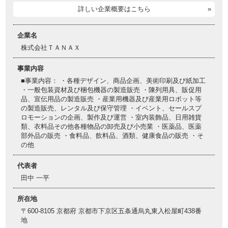
詳しい企業概要はこちら
企業名
株式会社ＴＡＮＡＸ
事業内容
■事業内容： ・各種デザイン、商品企画、美術印刷及び紙加工
・一般包装資材及び梱包機器の製造販売 ・陳列用具、販促用
品、宣伝用品の製造販売 ・産業用機器及び産業用ロボット等
の製造販売、レンタル及び保守管理 ・イベント、セールスプ
ロモーションの企画、製作及び運営 ・室内装飾品、日用雑貨
類、衣料品その他各種物品の卸売及び小売業 ・医薬品、医薬
部外品の販売 ・食料品、飲料品、酒類、健康食品の販売 ・そ
の他
代表者
田中 一平
所在地
〒600-8105 京都府 京都市下京区五条通烏丸東入松屋町438番
地