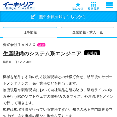
転職ならイーキャリア
気になる
検索履歴
無料会員登録はこちらから
仕事情報
企業情報・求人一覧
株式会社ＴＡＮＡＸ
NEW
生産設備のシステム系エンジニア.
正社員
掲載終了日：
2026/8/31
機械を納品する前の先方設置現場との仕様打合せ、納品後のサポー
トメンテナンス、保守業務などを担当します。
物流現場や製造現場において自社製品を組み込み、製造ラインの改
善を行う際のソフトウェアの開発/カスタマイズ、外注管理をメイン
で行って頂きます。
現在は現場社員が行っている業務ですが、知見のある専門部隊を立
ち上げ、注力事業の更なる推進を図ります。