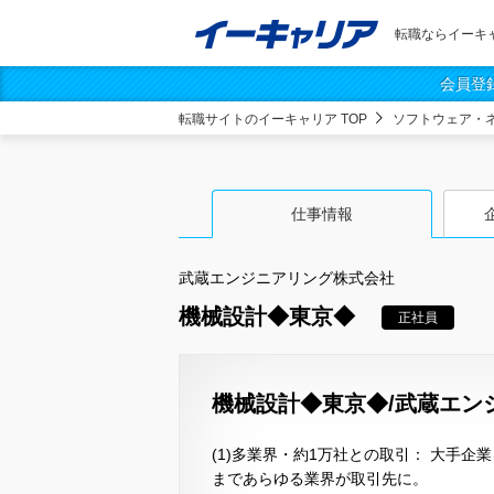
転職ならイーキ
会員登
転職サイトのイーキャリア TOP
ソフトウェア・
仕事情報
武蔵エンジニアリング株式会社
機械設計◆東京◆
正社員
機械設計◆東京◆/武蔵エン
(1)多業界・約1万社との取引： 大手企
まであらゆる業界が取引先に。