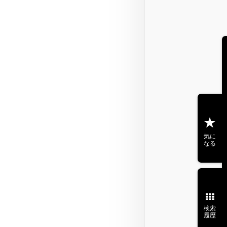
気に
なる
検索
履歴