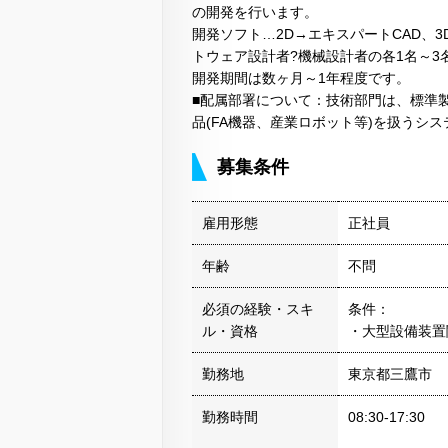
の開発を行います。
開発ソフト…2D→エキスパートCAD、3D
トウェア設計者?機械設計者の各1名～
開発期間は数ヶ月～1年程度です。
■配属部署について：技術部門は、標準製
品(FA機器、産業ロボット等)を扱うシ
募集条件
雇用形態
正社員
年齢
不問
必須の経験・スキ
条件：
ル・資格
・大型設備装置
勤務地
東京都三鷹市
勤務時間
08:30-17:30