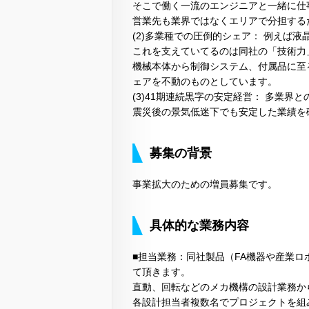
そこで働く一流のエンジニアと一緒に仕
営業先も業界ではなくエリアで分担する
(2)多業種での圧倒的シェア： 例えば
これを支えていてるのは同社の「技術力
機械本体から制御システム、付属品に至
ェアを不動のものとしています。
(3)41期連続黒字の安定経営： 多業
震災後の景気低迷下でも安定した業績を
募集の背景
事業拡大のための増員募集です。
具体的な業務内容
■担当業務：同社製品（FA機器や産業
て頂きます。
直動、回転などのメカ機構の設計業務か
各設計担当者複数名でプロジェクトを組