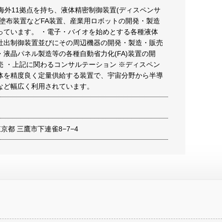
海外11拠点を持ち、液体精密制御装置(ディスペンサ
動塗布装置などFA装置、産業用ロボットの開発・製造
っています。 ・電子・バイオを始めとする各種液体
吐出制御装置並びにその周辺機器の開発・製造・販売
・液晶パネル製造等の各種自動省力化(FA)装置の開
売 ・上記に関わるコンサルテーション ※ディスペン
体を精度良く定量供給する装置で、宇宙分野から半導
など幅広く利用されています。
 東京都 三鷹市下連雀8−7−4