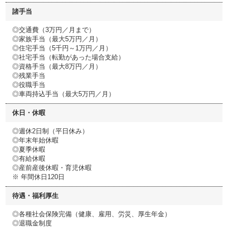
諸手当
◎交通費（3万円／月まで）
◎家族手当（最大5万円／月）
◎住宅手当（5千円～1万円／月）
◎社宅手当（転勤があった場合支給）
◎資格手当（最大8万円／月）
◎残業手当
◎役職手当
◎車両持込手当（最大5万円／月）
休日・休暇
◎週休2日制（平日休み）
◎年末年始休暇
◎夏季休暇
◎有給休暇
◎産前産後休暇・育児休暇
※ 年間休日120日
待遇・福利厚生
◎各種社会保険完備（健康、雇用、労災、厚生年金）
◎退職金制度