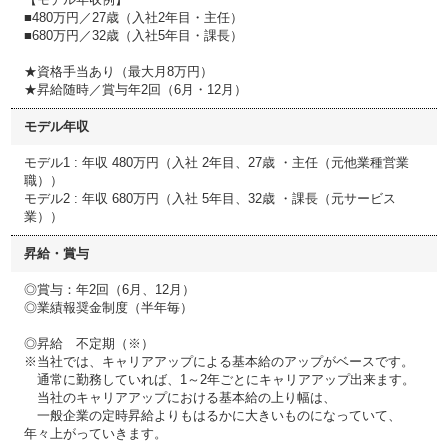
■480万円／27歳（入社2年目・主任）
■680万円／32歳（入社5年目・課長）
★資格手当あり（最大月8万円）
★昇給随時／賞与年2回（6月・12月）
モデル年収
モデル1 : 年収 480万円（入社 2年目、27歳 ・主任（元他業種営業
職））
モデル2 : 年収 680万円（入社 5年目、32歳 ・課長（元サービス
業））
昇給・賞与
◎賞与：年2回（6月、12月）
◎業績報奨金制度（半年毎）
◎昇給 不定期（※）
※当社では、キャリアアップによる基本給のアップがベースです。
通常に勤務していれば、1～2年ごとにキャリアアップ出来ます。
当社のキャリアアップにおける基本給の上り幅は、
一般企業の定時昇給よりもはるかに大きいものになっていて、
年々上がっていきます。