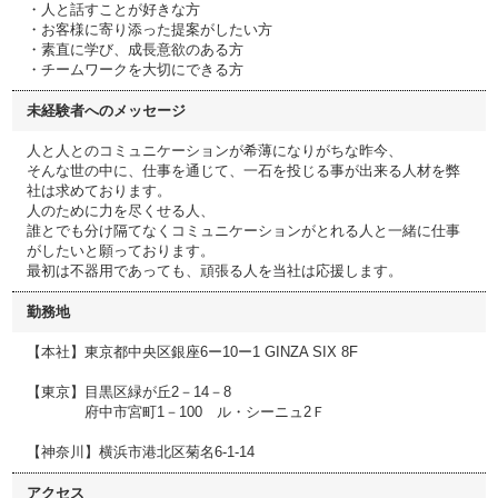
・人と話すことが好きな方
・お客様に寄り添った提案がしたい方
・素直に学び、成長意欲のある方
・チームワークを大切にできる方
未経験者へのメッセージ
人と人とのコミュニケーションが希薄になりがちな昨今、
そんな世の中に、仕事を通じて、一石を投じる事が出来る人材を弊
社は求めております。
人のために力を尽くせる人、
誰とでも分け隔てなくコミュニケーションがとれる人と一緒に仕事
がしたいと願っております。
最初は不器用であっても、頑張る人を当社は応援します。
勤務地
【本社】東京都中央区銀座6ー10ー1 GINZA SIX 8F
【東京】目黒区緑が丘2－14－8
府中市宮町1－100 ル・シーニュ2Ｆ
【神奈川】横浜市港北区菊名6‐1‐14
アクセス