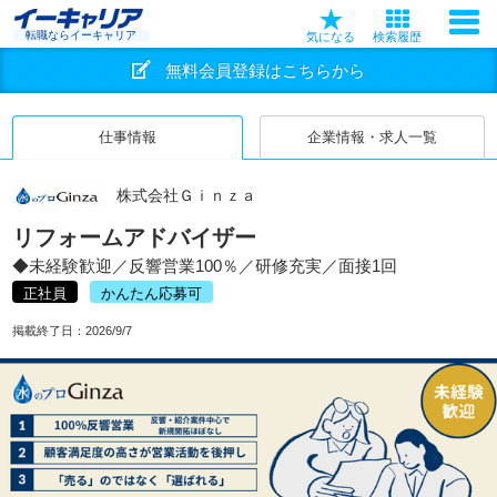
転職ならイーキャリア
気になる
検索履歴
無料会員登録はこちらから
仕事情報
企業情報・求人一覧
株式会社Ｇｉｎｚａ
リフォームアドバイザー
◆未経験歓迎／反響営業100％／研修充実／面接1回
正社員
かんたん応募可
掲載終了日：
2026/9/7