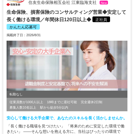
住友生命保険相互会社 江東臨海支社
New
生命保険、損害保険のコンサルティング営業◆安定して
長く働ける環境／年間休日120日以上◆
正社員
かんたん応募可
掲載終了日：2026/8/31
転勤なし
従業員数が1000人以上
18時までに退社可能
完全週休2日制
募集人数10名以上
駅から徒歩5分以内
安心して働ける大手企業で、あなたのスキルを長く活かしませんか。
「長く働ける職場を見つけたい」 「将来のために安定した環境で働
きたい」 ——そんな想いを抱える方に、当社はぴったりの環境で