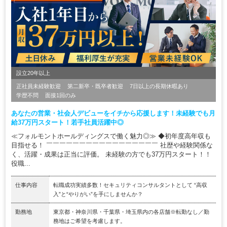
設立20年以上
正社員未経験歓迎
第二新卒・既卒者歓迎
7日以上の長期休暇あり
学歴不問
面接1回のみ
あなたの営業・社会人デビューをイチから応援します！未経験でも月
給37万円スタート！若手社員活躍中◎
≪フォルモントホールディングスで働く魅力◎≫ ◆初年度高年収も
目指せる！ ￣￣￣￣￣￣￣￣￣￣￣￣￣￣￣￣￣ 社歴や経験関係な
く、活躍・成果は正当に評価。 未経験の方でも37万円スタート！！
役職...
仕事内容
転職成功実績多数！セキュリティコンサルタントとして “高収
入”と“やりがい”を手にしませんか？
勤務地
東京都・神奈川県・千葉県・埼玉県内の各店舗※転勤なし／勤
務地はご希望を考慮します。