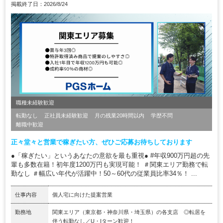
掲載終了日：2026/8/24
職種未経験歓迎
転勤なし
正社員未経験歓迎
月の残業20時間以内
学歴不問
離職中歓迎
正々堂々と営業で稼ぎたい方、ぜひご応募お待ちしております
●「稼ぎたい」というあなたの意欲を最も重視● #年収900万円超の先
輩も多数在籍！初年度1200万円も実現可能！ ＃関東エリア勤務で転
勤なし ＃幅広い年代が活躍中！50～60代の従業員比率34％！ ...
仕事内容
個人宅に向けた提案営業
勤務地
関東エリア（東京都・神奈川県・埼玉県）の各支店 ◎転居を
伴う転勤なし／U・Iターン歓迎！