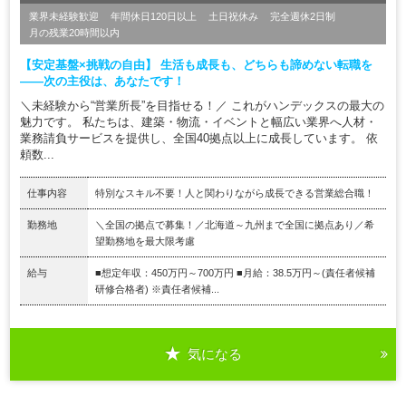
業界未経験歓迎
年間休日120日以上
土日祝休み
完全週休2日制
月の残業20時間以内
【安定基盤×挑戦の自由】 生活も成長も、どちらも諦めない転職を
——次の主役は、あなたです！
＼未経験から“営業所長”を目指せる！／ これがハンデックスの最大の
魅力です。 私たちは、建築・物流・イベントと幅広い業界へ人材・
業務請負サービスを提供し、全国40拠点以上に成長しています。 依
頼数...
仕事内容
特別なスキル不要！人と関わりながら成長できる営業総合職！
勤務地
＼全国の拠点で募集！／北海道～九州まで全国に拠点あり／希
望勤務地を最大限考慮
給与
■想定年収：450万円～700万円 ■月給：38.5万円～(責任者候補
研修合格者) ※責任者候補...
気になる