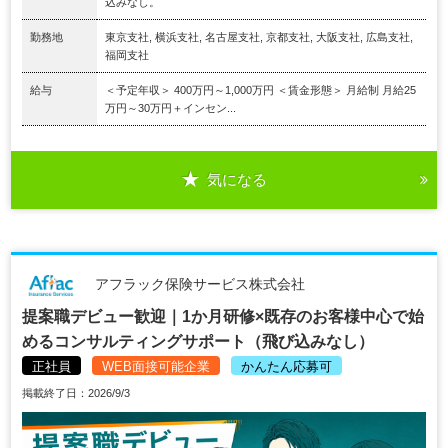
込みなし。
勤務地
東京支社, 横浜支社, 名古屋支社, 京都支社, 大阪支社, 広島支社,
福岡支社
給与
＜予定年収＞ 400万円～1,000万円 ＜賃金形態＞ 月給制 月給25
万円～30万円＋インセン...
気になる
アフラック保険サービス株式会社
提案職デビュー歓迎｜1か月研修×既存のお客様中心で始
めるコンサルティングサポート（飛び込みなし）
正社員
WEB面接可能企業
かんたん応募可
掲載終了日：2026/9/3