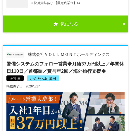
※決算賞与あり 【固定残業代】14...
気になる
株式会社ＶＯＬＬＭＯＮＴホールディングス
警備システムのフォロー営業◆月給37万円以上／年間休
日110日／首都圏／賞与年2回／海外旅行支援◆
正社員
かんたん応募可
掲載終了日：2026/8/17