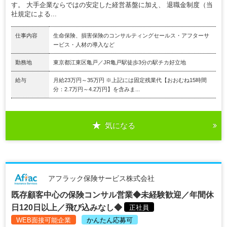
す。 大手企業ならではの安定した経営基盤に加え、 退職金制度（当
社規定による...
仕事内容
生命保険、損害保険のコンサルティングセールス・アフターサ
ービス・人材の導入など
勤務地
東京都江東区亀戸／JR亀戸駅徒歩3分の駅チカ好立地
給与
月給23万円～35万円 ※上記には固定残業代【おおむね15時間
分：2.7万円～4.2万円】を含みま...
気になる
アフラック保険サービス株式会社
既存顧客中心の保険コンサル営業◆未経験歓迎／年間休
日120日以上／飛び込みなし◆
正社員
WEB面接可能企業
かんたん応募可