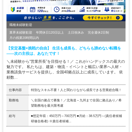
職種未経験歓迎
業界未経験歓迎
年間休日120日以上
土日祝休み
完全週休2日制
月の残業20時間以内
【安定基盤×挑戦の自由】 生活も成長も、どちらも諦めない転職を
——次の主役は、あなたです！
＼未経験から“営業所長”を目指せる！／ これがハンデックスの最大の
魅力です。 私たちは、建築・物流・イベントと幅広い業界へ人材・
業務請負サービスを提供し、全国40拠点以上に成長しています。 依
頼数...
仕事内容
特別なスキル不要！人と関わりながら成長できる営業総合職！
勤務地
＼全国の拠点で募集！／北海道～九州まで全国に拠点あり／希
望勤務地を最大限考慮
給与
■想定年収：450万円～700万円 ■月給：38.5万円～(責任者候補
研修合格者) ※責任者候補...