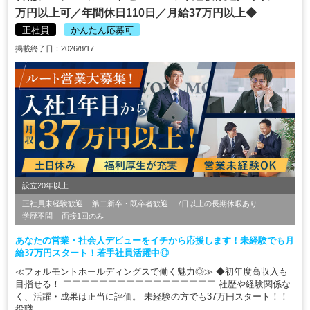
万円以上可／年間休日110日／月給37万円以上◆
正社員
かんたん応募可
掲載終了日：2026/8/17
設立20年以上
正社員未経験歓迎
第二新卒・既卒者歓迎
7日以上の長期休暇あり
学歴不問
面接1回のみ
あなたの営業・社会人デビューをイチから応援します！未経験でも月
給37万円スタート！若手社員活躍中◎
≪フォルモントホールディングスで働く魅力◎≫ ◆初年度高収入も
目指せる！ ￣￣￣￣￣￣￣￣￣￣￣￣￣￣￣￣￣ 社歴や経験関係な
く、活躍・成果は正当に評価。 未経験の方でも37万円スタート！！
役職...