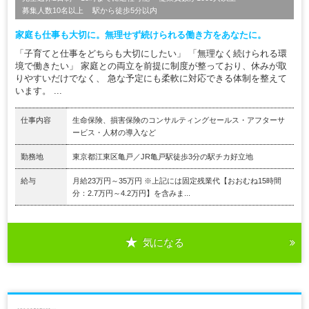
募集人数10名以上
駅から徒歩5分以内
家庭も仕事も大切に。無理せず続けられる働き方をあなたに。
「子育てと仕事をどちらも大切にしたい」 「無理なく続けられる環
境で働きたい」 家庭との両立を前提に制度が整っており、休みが取
りやすいだけでなく、 急な予定にも柔軟に対応できる体制を整えて
います。 ...
仕事内容
生命保険、損害保険のコンサルティングセールス・アフターサ
ービス・人材の導入など
勤務地
東京都江東区亀戸／JR亀戸駅徒歩3分の駅チカ好立地
給与
月給23万円～35万円 ※上記には固定残業代【おおむね15時間
分：2.7万円～4.2万円】を含みま...
気になる