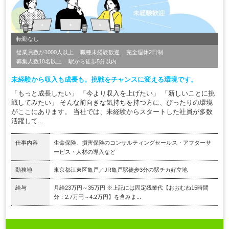
転勤なし
従業員数が1000人以上
職種未経験歓迎
完全週休2日制
募集人数10名以上
駅から徒歩5分以内
未経験から収入も成長も。挑戦をチャンスに変える環境です。
「もっと成長したい」 「今より収入を上げたい」 「新しいことに挑
戦してみたい」 そんな前向きな気持ちを持つ方に、ぴったりの環境
がここにあります。 当社では、未経験からスタートした社員が多数
活躍して...
仕事内容
生命保険、損害保険のコンサルティングセールス・アフターサ
ービス・人材の導入など
勤務地
東京都江東区亀戸／JR亀戸駅徒歩3分の駅チカ好立地
給与
月給23万円～35万円 ※上記には固定残業代【おおむね15時間
分：2.7万円～4.2万円】を含みま...