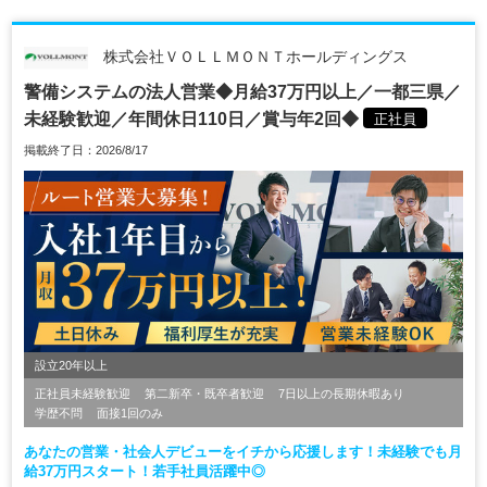
株式会社ＶＯＬＬＭＯＮＴホールディングス
警備システムの法人営業◆月給37万円以上／一都三県／
未経験歓迎／年間休日110日／賞与年2回◆
正社員
掲載終了日：2026/8/17
設立20年以上
正社員未経験歓迎
第二新卒・既卒者歓迎
7日以上の長期休暇あり
学歴不問
面接1回のみ
あなたの営業・社会人デビューをイチから応援します！未経験でも月
給37万円スタート！若手社員活躍中◎