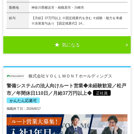
勤務地
神奈川県横浜市・相模原市・川崎市
給与
【月給】37万円以上 ※固定残業代を含む ※経験・能力を考慮
※決算賞与あり 【固定残業代】14...
気になる
株式会社ＶＯＬＬＭＯＮＴホールディングス
警備システムの法人向けルート営業◆未経験歓迎／松戸
市／年間休日110日／月給37万円以上◆
正社員
かんたん応募可
掲載終了日：2026/8/17