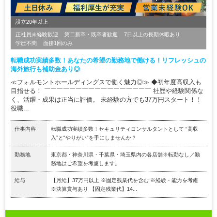
設立20年以上
正社員未経験歓迎
第二新卒・既卒者歓迎
7日以上の長期休暇あり
学歴不問
面接1回のみ
転職成功実績多数！あなたの希望の勤務地で働ける！リフレッシュの
海外旅行も補助金あり◎
≪フォルモントホールディングスで働く魅力◎≫ ◆初年度高収入も
目指せる！ ￣￣￣￣￣￣￣￣￣￣￣￣￣￣￣￣￣ 社歴や経験関係な
く、活躍・成果は正当に評価。 未経験の方でも37万円スタート！！
役職...
仕事内容
転職成功実績多数！セキュリティコンサルタントとして “高収
入”と“やりがい”を手にしませんか？
勤務地
東京都・神奈川県・千葉県・埼玉県内の各店舗※転勤なし／勤
務地はご希望を考慮します。
給与
【月給】37万円以上 ※固定残業代を含む ※経験・能力を考慮
※決算賞与あり 【固定残業代】14...