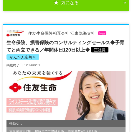
気になる
住友生命保険相互会社 江東臨海支社
New
生命保険、損害保険のコンサルティングセールス◆子育
てと両立できる／年間休日120日以上◆
正社員
かんたん応募可
掲載終了日：2026/8/31
転勤なし
完全週休2日制
18時までに退社可能
従業員数が1000人以上