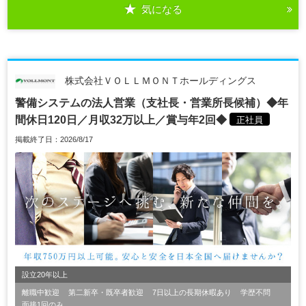
気になる
株式会社ＶＯＬＬＭＯＮＴホールディングス
警備システムの法人営業（支社長・営業所長候補）◆年
間休日120日／月収32万以上／賞与年2回◆
正社員
掲載終了日：2026/8/17
設立20年以上
離職中歓迎
第二新卒・既卒者歓迎
7日以上の長期休暇あり
学歴不問
面接1回のみ