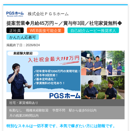
株式会社ＰＧＳホーム
提案営業◆月給45万円～／賞与年3回／社宅家賃無料◆
正社員
WEB面接可能企業
自己紹介ムービー推奨求人
かんたん応募可
掲載終了日：2026/8/24
社宅・家賃補助あり
転勤なし
職種未経験歓迎
学歴不問
駅から徒歩5分以内
月の残業20時間以内
特別なスキルは一切不要です、本気で稼ぎたい方には朗報です。