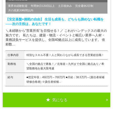
業界未経験歓迎
年間休日120日以上
土日祝休み
完全週休2日制
月の残業20時間以内
【安定基盤×挑戦の自由】 生活も成長も、どちらも諦めない転職を
——次の主役は、あなたです！
＼未経験から“営業所長”を目指せる！／ これがハンデックスの最大の
魅力です。 私たちは、建築・物流・イベントと幅広い業界へ人材・
業務請負サービスを提供し、全国40拠点以上に成長しています。 依
頼数...
仕事内容
特別なスキル不要！人と関わりながら成長できる営業総合職！
勤務地
＼全国の拠点で募集！／北海道～九州まで全国に拠点あり／希
望勤務地を最大限考慮
給与
■想定年収：450万円～700万円 ■月給：38.5万円～(責任者候補
研修合格者) ※責任者候補...
気になる