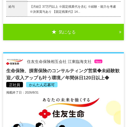
給与
【月給】37万円以上 ※固定残業代を含む ※経験・能力を考慮
※決算賞与あり 【固定残業代】14...
気になる
住友生命保険相互会社 江東臨海支社
New
生命保険、損害保険のコンサルティング営業◆未経験歓
迎／収入アップも叶う環境／年間休日120日以上◆
正社員
かんたん応募可
掲載終了日：2026/8/31