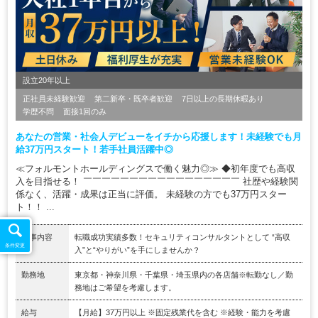
設立20年以上
正社員未経験歓迎
第二新卒・既卒者歓迎
7日以上の長期休暇あり
学歴不問
面接1回のみ
あなたの営業・社会人デビューをイチから応援します！未経験でも月
給37万円スタート！若手社員活躍中◎
≪フォルモントホールディングスで働く魅力◎≫ ◆初年度でも高収
入を目指せる！ ￣￣￣￣￣￣￣￣￣￣￣￣￣￣￣￣￣ 社歴や経験関
係なく、活躍・成果は正当に評価。 未経験の方でも37万円スター
ト！！ ...
仕事内容
転職成功実績多数！セキュリティコンサルタントとして “高収
条件変更
入”と“やりがい”を手にしませんか？
勤務地
東京都・神奈川県・千葉県・埼玉県内の各店舗※転勤なし／勤
務地はご希望を考慮します。
給与
【月給】37万円以上 ※固定残業代を含む ※経験・能力を考慮