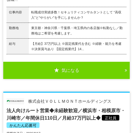
仕事内容
転職成功実績多数！セキュリティコンサルタントとして “高収
入”と“やりがい”を手にしませんか？
勤務地
東京都・神奈川県・千葉県・埼玉県内の各店舗※転勤なし／勤
務地はご希望を考慮します。
給与
【月給】37万円以上 ※固定残業代を含む ※経験・能力を考慮
※決算賞与あり 【固定残業代】14...
気になる
株式会社ＶＯＬＬＭＯＮＴホールディングス
法人向けルート営業◆未経験歓迎／横浜市・相模原市・
川崎市／年間休日110日／月給37万円以上◆
正社員
かんたん応募可