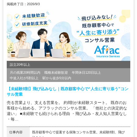
掲載終了日：2026/9/3
設立20年以上
月の残業20時間以内
職種未経験歓迎
年間休日120日以上
中途入社が5割以上
駅から徒歩5分以内
【未経験8割】飛び込みなし｜既存顧客中心で“人生に寄り添う”コン
サル営業
売る営業より、支える営業を。 約8割が未経験スタート。 既存のお
客様から始める、アフラックのコンサル営業。 「他社との決定的な
違い」 ■未経験でも続けられる理由 ・飛び込み・友人知人営業なし
・毎...
仕事内容
既存顧客中心で提案する保険コンサル営業。未経験8割、飛び