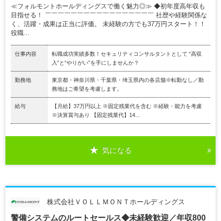
≪フォルモントホールディングスで働く魅力◎≫ ◆初年度高年収も
目指せる！ ￣￣￣￣￣￣￣￣￣￣￣￣￣￣￣￣￣ 社歴や経験関係な
く、活躍・成果は正当に評価。 未経験の方でも37万円スタート！！
役職...
仕事内容
転職成功実績多数！セキュリティコンサルタントとして “高収
入”と“やりがい”を手にしませんか？
勤務地
東京都・神奈川県・千葉県・埼玉県内の各店舗※転勤なし／勤
務地はご希望を考慮します。
給与
【月給】37万円以上 ※固定残業代を含む ※経験・能力を考慮
※決算賞与あり 【固定残業代】14...
気になる
株式会社ＶＯＬＬＭＯＮＴホールディングス
警備システムのルートセールス◆未経験歓迎／年収800