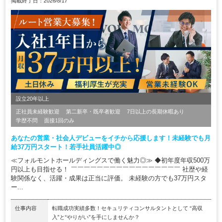
掲載終了日：2026/8/17
設立20年以上
正社員未経験歓迎
第二新卒・既卒者歓迎
7日以上の長期休暇あり
学歴不問
面接1回のみ
あなたの営業・社会人デビューをイチから応援します！未経験でも月
給37万円スタート！若手社員活躍中◎
≪フォルモントホールディングスで働く魅力◎≫ ◆初年度年収500万
円以上も目指せる！ ￣￣￣￣￣￣￣￣￣￣￣￣￣￣￣￣￣ 社歴や経
験関係なく、活躍・成果は正当に評価。 未経験の方でも37万円スタ
ー...
仕事内容
転職成功実績多数！セキュリティコンサルタントとして “高収
入”と“やりがい”を手にしませんか？