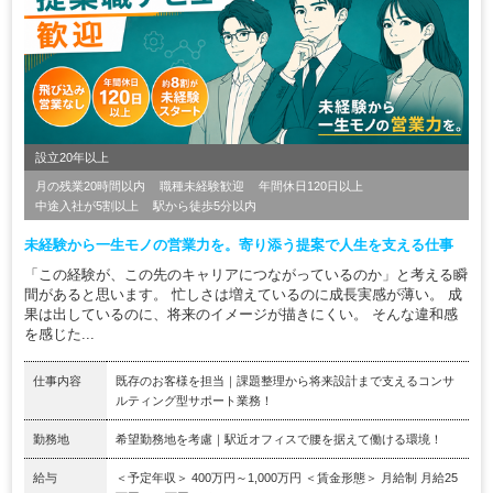
設立20年以上
月の残業20時間以内
職種未経験歓迎
年間休日120日以上
中途入社が5割以上
駅から徒歩5分以内
未経験から一生モノの営業力を。寄り添う提案で人生を支える仕事
「この経験が、この先のキャリアにつながっているのか」と考える瞬
間があると思います。 忙しさは増えているのに成長実感が薄い。 成
果は出しているのに、将来のイメージが描きにくい。 そんな違和感
を感じた...
仕事内容
既存のお客様を担当｜課題整理から将来設計まで支えるコンサ
ルティング型サポート業務！
勤務地
希望勤務地を考慮｜駅近オフィスで腰を据えて働ける環境！
給与
＜予定年収＞ 400万円～1,000万円 ＜賃金形態＞ 月給制 月給25