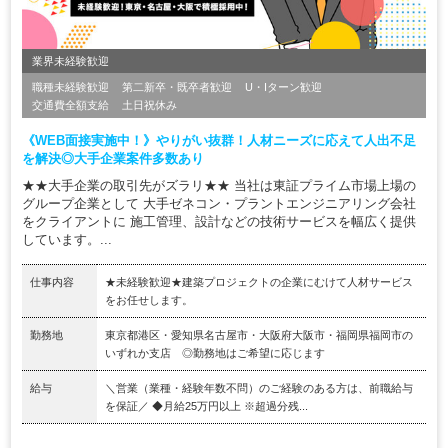
業界未経験歓迎
職種未経験歓迎
第二新卒・既卒者歓迎
U・Iターン歓迎
交通費全額支給
土日祝休み
《WEB面接実施中！》やりがい抜群！人材ニーズに応えて人出不足
を解決◎大手企業案件多数あり
★★大手企業の取引先がズラリ★★ 当社は東証プライム市場上場の
グループ企業として 大手ゼネコン・プラントエンジニアリング会社
をクライアントに 施工管理、設計などの技術サービスを幅広く提供
しています。...
仕事内容
★未経験歓迎★建築プロジェクトの企業にむけて人材サービス
をお任せします。
勤務地
東京都港区・愛知県名古屋市・大阪府大阪市・福岡県福岡市の
いずれか支店 ◎勤務地はご希望に応じます
給与
＼営業（業種・経験年数不問）のご経験のある方は、前職給与
を保証／ ◆月給25万円以上 ※超過分残...