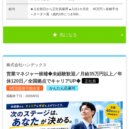
給与
★入社初日から正社員雇用 ●入社1カ月目 45万円＋各種手当
＋オーダー賞（成約1件につき500...
気になる
株式会社ハンデックス
営業マネジャー候補◆未経験歓迎／月給35万円以上／年
休120日／全国拠点でキャリアUP◆
正社員
WEB面接可能企業
かんたん応募可
掲載終了日：2026/8/31