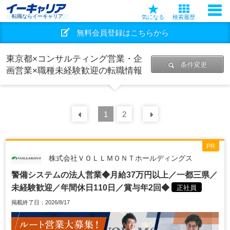
転職ならイーキャリア
気になる
検索履歴
無料会員登録はこちらから
東京都×コンサルティング営業・企
条件変更
画営業×職種未経験歓迎の転職情報
前の
1
30
2
件
次の
30
件
PR
株式会社ＶＯＬＬＭＯＮＴホールディングス
警備システムの法人営業◆月給37万円以上／一都三県／
未経験歓迎／年間休日110日／賞与年2回◆
正社員
掲載終了日：2026/8/17