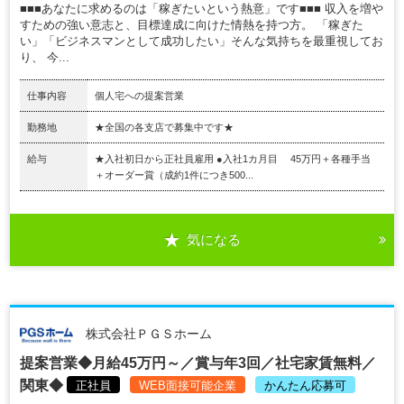
■■■あなたに求めるのは「稼ぎたいという熱意」です■■■ 収入を増や
すための強い意志と、目標達成に向けた情熱を持つ方。 「稼ぎた
い」「ビジネスマンとして成功したい」そんな気持ちを最重視してお
り、 今...
仕事内容
個人宅への提案営業
勤務地
★全国の各支店で募集中です★
給与
★入社初日から正社員雇用 ●入社1カ月目 45万円＋各種手当
＋オーダー賞（成約1件につき500...
気になる
株式会社ＰＧＳホーム
提案営業◆月給45万円～／賞与年3回／社宅家賃無料／
関東◆
正社員
WEB面接可能企業
かんたん応募可