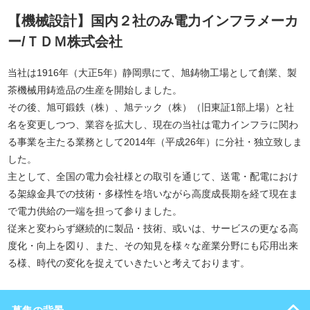
【機械設計】国内２社のみ電力インフラメーカ
ー/ＴＤＭ株式会社
当社は1916年（大正5年）静岡県にて、旭鋳物工場として創業、製
茶機械用鋳造品の生産を開始しました。
その後、旭可鍛鉄（株）、旭テック（株）（旧東証1部上場）と社
名を変更しつつ、業容を拡大し、現在の当社は電力インフラに関わ
る事業を主たる業務として2014年（平成26年）に分社・独立致しま
した。
主として、全国の電力会社様との取引を通じて、送電・配電におけ
る架線金具での技術・多様性を培いながら高度成長期を経て現在ま
で電力供給の一端を担って参りました。
従来と変わらず継続的に製品・技術、或いは、サービスの更なる高
度化・向上を図り、また、その知見を様々な産業分野にも応用出来
る様、時代の変化を捉えていきたいと考えております。