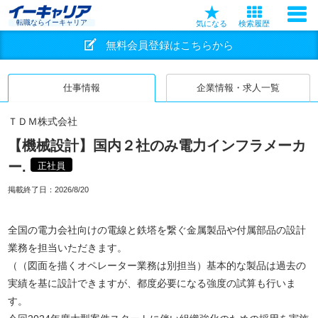
転職ならイーキャリア
気になる
検索履歴
無料会員登録はこちらから
仕事情報
企業情報・求人一覧
ＴＤＭ株式会社
【機械設計】国内２社のみ電力インフラメーカ
ー.
正社員
掲載終了日：
2026/8/20
全国の電力会社向けの電線と鉄塔を繋ぐ金属製品や付属部品の設計
業務を担当いただきます。
（（図面を描くオペレーター業務は別担当）基本的な製品は過去の
実績を基に設計できますが、都度必要になる強度の試算も行いま
す。