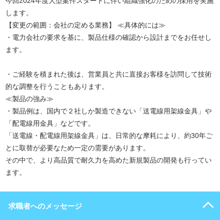
今回2024年度大型案件スタートに伴い組織強化のための採用を実施
します。
【変更の範囲：会社の定める業務】 ≪具体的には≫
・電力会社の要求を基に、製品仕様の確認から設計までをお任せし
ます。
・ご経験を積まれた後は、営業員と共に直接お客様を訪問して技術
的な調整を行うこともあります。
≪製品の強み≫
・製品例は、国内で２社しか製造できない「送電線用架線金具」や
「配電線用金具」などです。
「送電線・配電線用架線金具」は、日常的な摩耗により、約30年ご
とに取替が必要なため一定の需要があります。
その中で、より高品質で耐久力を高めた新規製品の開発も行ってい
ます。
求職者へのメッセージ