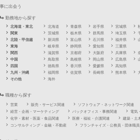
事に出会う
勤務地から探す
北海道・東北
北海道
青森県
岩手県
宮城県
関東
茨城県
栃木県
群馬県
埼玉県
北陸・甲信越
新潟県
富山県
石川県
福井県
東海
岐阜県
静岡県
愛知県
三重県
関西
滋賀県
京都府
大阪府
兵庫県
中国
鳥取県
島根県
岡山県
広島県
四国
徳島県
香川県
愛媛県
高知県
九州・沖縄
福岡県
佐賀県
長崎県
熊本県
その他
海外
職種から探す
営業
販売・サービス関連
ソフトウェア・ネットワーク関連
経営・企画・マーケティング
バックオフィス・事務関連
電気
化学・素材・医薬・食品関連
医療・福祉・介護関連
建築・土
コンサルティング・金融・不動産
フランチャイズ・公務員・団体職員