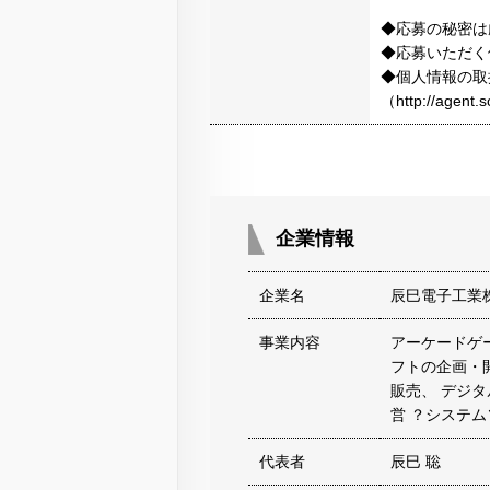
◆応募の秘密は
◆応募いただく
◆個人情報の取
（http://agen
企業情報
企業名
辰巳電子工業
事業内容
アーケードゲ
フトの企画・
販売、 デジ
営 ？システ
代表者
辰巳 聡