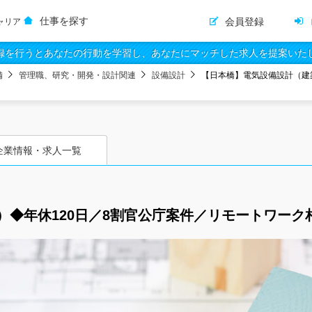
仕事を探す
会員登録
ャリア
録を行うとあなたの行動を学習し、あなたにマッチした求人を提案いた
備
管理職、研究・開発・設計関連
設備設計
【日本橋】電気設備設計（建
企業情報・求人一覧
◆年休120日／8割官公庁案件／リモートワーク