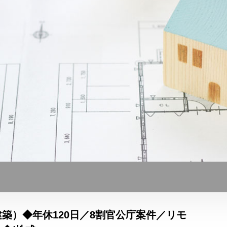
築）◆年休120日／8割官公庁案件／リモ