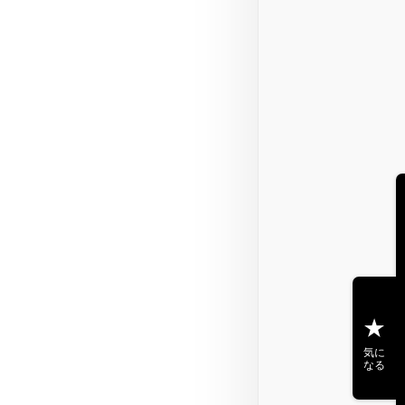
気に
なる