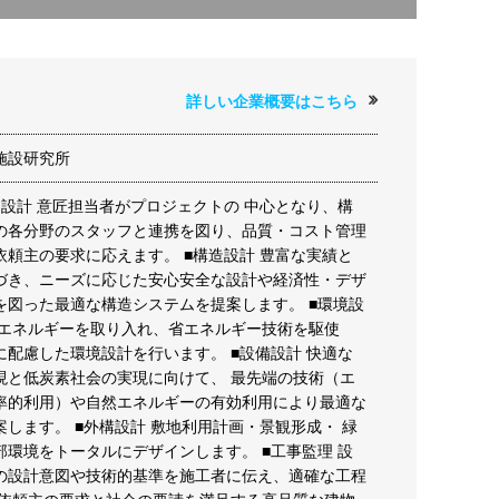
詳しい企業概要はこちら
施設研究所
）設計 意匠担当者がプロジェクトの 中心となり、構
の各分野のスタッフと連携を図り、品質・コスト管理
依頼主の要求に応えます。 ■構造設計 豊富な実績と
づき、ニーズに応じた安心安全な設計や経済性・デザ
を図った最適な構造システムを提案します。 ■環境設
然エネルギーを取り入れ、省エネルギー技術を駆使
に配慮した環境設計を行います。 ■設備設計 快適な
現と低炭素社会の実現に向けて、 最先端の技術（エ
率的利用）や自然エネルギーの有効利用により最適な
します。 ■外構設計 敷地利用計画・景観形成・ 緑
部環境をトータルにデザインします。 ■工事監理 設
の設計意図や技術的基準を施工者に伝え、適確な工程