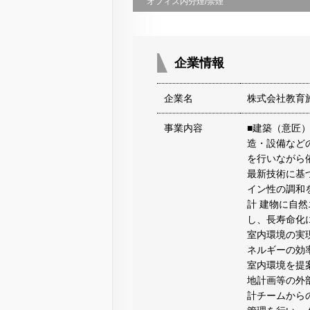
オフィス内分煙/禁煙
企業情報
企業名
株式会社教育
事業内容
■建築（意匠
造・設備など
を行いながら
最新技術に基
イン性の調和
計 建物に自
し、長寿命化
室内環境の実
ネルギーの効
室内環境を提案
地計画等の外
計チームから