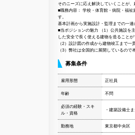
そのニーズに応え解決していくことが、
■職務内容： 学校・体育館・病院・福
す。
基本計画から実施設計・監理までの一連
■当ポジションの魅力 （1）公共施設
した安全で長く使える建物を造ることが
（2）設計図の作成から建物竣工まで一
（3）弊社は全国的に展開しているので
募集条件
雇用形態
正社員
年齢
不問
必須の経験・スキ
・建築設備士ま
ル・資格
勤務地
東京都中央区