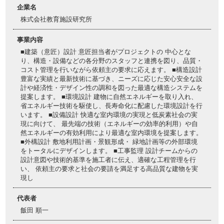
企業名
株式会社教育施設研究所
事業内容
■建築（意匠）設計 意匠担当者がプロジェクトの 中心とな
り、構造・設備などの各分野のスタッフと連携を図り、品質・
コスト管理を行いながら依頼主の要求に応えます。 ■構造設計
豊富な実績と最新技術に基づき、ニーズに応じた安心安全な設
計や経済性・デザイン性の調和を図った最適な構造システムを
提案します。 ■環境設計 建物に自然エネルギーを取り入れ、
省エネルギー技術を駆使し、長寿命化に配慮した環境設計を行
います。 ■設備設計 快適な室内環境の実現と低炭素社会の実
現に向けて、 最先端の技術（エネルギーの効率的利用）や自
然エネルギーの有効利用により最適な室内環境を提案します。
■外構設計 敷地利用計画・景観形成・ 緑地計画等の外部環境
をトータルにデザインします。 ■工事監理 設計チームからの
設計意図や技術的基準を施工者に伝え、適確な工程管理を行
い、 依頼主の要求と社会の要請を満足する高品質な建物を実
現し
代表者
飯田 順一