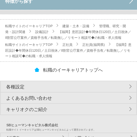
特徴から探す
転職サイトのイーキャリアTOP
建築・土木・設備
管理職、研究・開
発・設計関連
設備設計
【福岡】意匠設計◆年間休日120日／土日祝休／
8割官公庁案件／資格手当有／転勤無し／リモート相談可◆の転職・求人情報
転職サイトのイーキャリアTOP
正社員
正社員(福岡県)
【福岡】意
匠設計◆年間休日120日／土日祝休／8割官公庁案件／資格手当有／転勤無し／リモ
ート相談可◆の転職・求人情報
転職のイーキャリアトップへ
各種設定
よくあるお問い合わせ
キャリオクのご紹介
SBヒューマンキャピタル株式会社
転職サイト イーキャリアはSBヒューマンキャピタルによって運営されています。