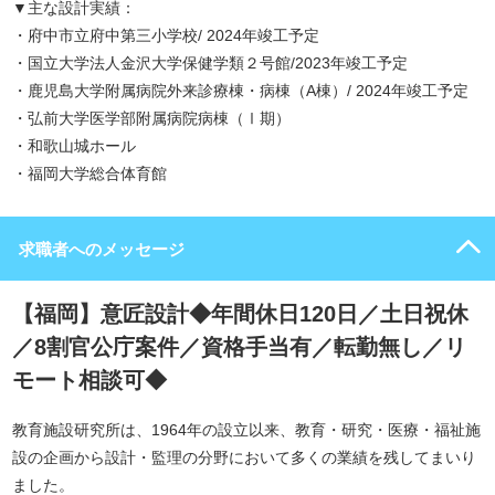
▼主な設計実績：
・府中市立府中第三小学校/ 2024年竣工予定
・国立大学法人金沢大学保健学類２号館/2023年竣工予定
・鹿児島大学附属病院外来診療棟・病棟（A棟）/ 2024年竣工予定
・弘前大学医学部附属病院病棟（Ⅰ期）
・和歌山城ホール
・福岡大学総合体育館
求職者へのメッセージ
【福岡】意匠設計◆年間休日120日／土日祝休
／8割官公庁案件／資格手当有／転勤無し／リ
モート相談可◆
教育施設研究所は、1964年の設立以来、教育・研究・医療・福祉施
設の企画から設計・監理の分野において多くの業績を残してまいり
ました。