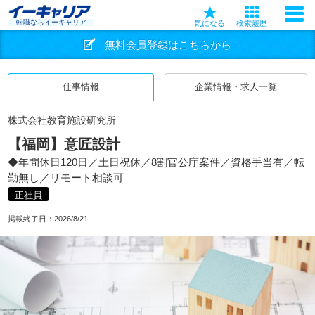
転職ならイーキャリア
気になる
検索履歴
無料会員登録はこちらから
仕事情報
企業情報・求人一覧
株式会社教育施設研究所
【福岡】意匠設計
◆年間休日120日／土日祝休／8割官公庁案件／資格手当有／転
勤無し／リモート相談可
正社員
掲載終了日：
2026/8/21