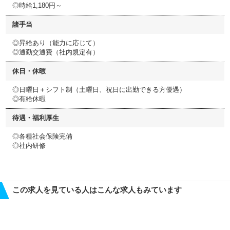
◎時給1,180円～
諸手当
◎昇給あり（能力に応じて）
◎通勤交通費（社内規定有）
休日・休暇
◎日曜日＋シフト制（土曜日、祝日に出勤できる方優遇）
◎有給休暇
待遇・福利厚生
◎各種社会保険完備
◎社内研修
この求人を見ている人はこんな求人もみています