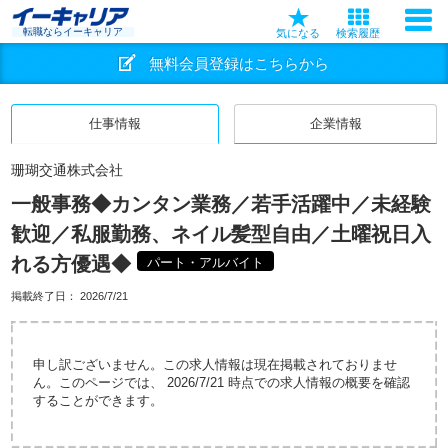
転職ならイーキャリア
気になる
検索履歴
無料会員登録はこちらから
仕事情報
企業情報
珊瑚交通株式会社
一般事務◆カンタン業務／若手活躍中／未経験
歓迎／私服勤務、ネイル髪型自由／土曜祝日入
れる方優遇◆
パート・アルバイト
掲載終了日：
2026/7/21
申し訳ございません。この求人情報は現在掲載されておりませ
ん。このページでは、 2026/7/21 時点での求人情報の概要を確認
することができます。