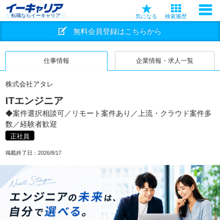
転職ならイーキャリア
気になる
検索履歴
無料会員登録はこちらから
仕事情報
企業情報・求人一覧
株式会社アタレ
ITエンジニア
◆案件選択相談可／リモート案件あり／上流・クラウド案件多
数／経験者歓迎
正社員
掲載終了日：
2026/8/17