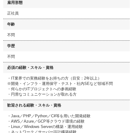
雇用形態
正社員
年齢
不問
学歴
不問
必須の経験・スキル・資格
・IT業界での実務経験をお持ちの方（目安：2年以上）
※開発・インフラ・運用保守・テスト・社内SEなど領域不問
・何らかのITプロジェクトへの参画経験
・円滑なコミュニケーションが取れる方
歓迎される経験・スキル・資格
・Java／PHP／Python／C#等を用いた開発経験
・AWS／Azure／GCP等クラウド環境の経験
・Linux／Windows Serverの構築・運用経験
・ネットワーク／サーバー設計構築経験