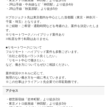
・東京メトロ銀座線「神田駅」より徒歩3分
・JR山手線・中央線など「神田駅」より徒歩4分
・JR山手線「秋葉原駅」より徒歩5分
※プロジェクト先は東京都内を中心とした首都圏（東京・神奈川・
千葉・埼玉）となります。
※ご経験・ご希望・通勤時間などを考慮の上、案件を決定いたしま
す。
※リモートワーク／ハイブリッド案件あり
※転居を伴う転勤はありません
■リモートワークについて
フルリモート・ハイブリッド案件も多数ございます。
「出社と在宅をバランス良くしたい」
「リモート中心で働きたい」
など、働き方についてもぜひご相談ください。
案件状況やスキルに応じて、
無理のない働き方を一緒に考えていきます。
※この仕事はクライアント先企業での常駐勤務です。
アクセス
・都営新宿線「岩本町駅」より徒歩2分
・東京メトロ銀座線「神田駅」より徒歩3分