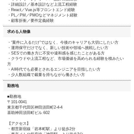
・詳細設計／基本設計など上流工程経験
・React／Vue.js等フロントエンド経験
・PL／PM／PMOなどマネジメント経験
・顧客折衝／要件定義経験
求める人物像
・“案件に入るだけ”ではなく、今後のキャリアも大切にしたい方
・運用保守だけでなく、新しい技術や領域へ挑戦したい方
・SESでの働き方に不安や違和感を感じたことがある方
・クラウドや上流工程など、市場価値を高められる経験を積みたい
方
・AI時代でも必要とされるエンジニアを目指したい方
・少人数組織で裁量を持ちながら働きたい方
勤務地
■勤務地
〒101-0041
東京都千代田区神田須田町2-4-4
喜助神田須田町ビル 602
【アクセス】
・都営新宿線「岩本町駅」より徒歩2分