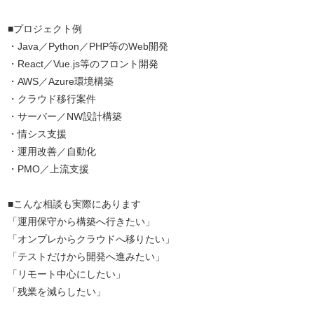
■プロジェクト例
・Java／Python／PHP等のWeb開発
・React／Vue.js等のフロント開発
・AWS／Azure環境構築
・クラウド移行案件
・サーバー／NW設計構築
・情シス支援
・運用改善／自動化
・PMO／上流支援
■こんな相談も実際にあります
「運用保守から構築へ行きたい」
「オンプレからクラウドへ移りたい」
「テストだけから開発へ進みたい」
「リモート中心にしたい」
「残業を減らしたい」