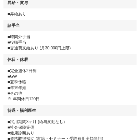
昇給・賞与
■昇給あり
諸手当
■時間外手当
■役職手当
■交通費支給あり (月30,000円上限)
休日・休暇
■完全週休2日制
■GW
■夏季休暇
■年末年始
■その他
※ 年間休日120日
待遇・福利厚生
■試用期間3ヶ月 (給与変動なし)
■社会保険完備
■健康診断あり
■資格取得補助 (書籍・セミナー・受験費用全額負担)