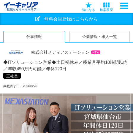
転職ならイーキャリア
気になる
検索履歴
無料会員登録はこちらから
仕事情報
企業情報・求人一覧
株式会社メディアステーション
NEW
◆ITソリューション営業◆土日祝休み／残業月平均10時間以内
／年収490万円可能／年休120日
正社員
掲載終了日：
2026/8/26