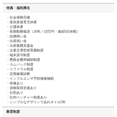
待遇・福利厚生
・社会保険完備
・産前産後育児休業
・介護休業
・長期勤務報奨（10年／10万円・連続5日休暇）
・結婚祝い金
・出産祝い金
・出産復職支援金
・企業主導型保育園制度
・端末貸与制度
・懇親会費用補助制度
・カムバック制度
・リファラル制度
・定期健康診断
・インフルエンザ予防接種補助
・研修あり
・資格取得支援あり
・社割あり
・社内ベンチャー制度あり
・シンプルなデザインであれネイルOK
教育制度