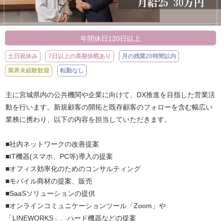
年間休日120日以上
土日祝休み
7日以上の長期休暇あり
月の残業20時間以内
業界未経験歓迎
転勤なし
主に宮城県内の公共機関や企業に向けて、DX推進を目指した営業活
動を行います。新規顧客の開拓と既存顧客のフォローを含む幅広い
業務に携わり、以下の内容を担当していただきます。
■社内ネットワークの改善提案
■IT機器(スマホ、PC等)導入の提案
■オフィス効率化のためのコンサルティング
■モバイル商材の提案、販売
■SaaSソリューションの提供
■オンラインコミュニケーションツール「Zoom」や
「LINEWORKS」、ハード機器などの提案