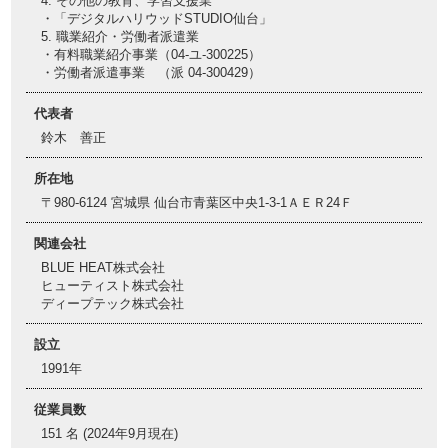
4. その他の教育、学習支援業
・「デジタルハリウッドSTUDIO仙台」
5. 職業紹介・労働者派遣業
・有料職業紹介事業（04-ユ-300225）
・労働者派遣事業 （派 04-300429）
代表者
鈴木 善正
所在地
〒980-6124 宮城県 仙台市青葉区中央1-3-1ＡＥＲ24Ｆ
関連会社
BLUE HEAT株式会社
ヒューティスト株式会社
ディープテック株式会社
設立
1991年
従業員数
151 名 (2024年9月現在)