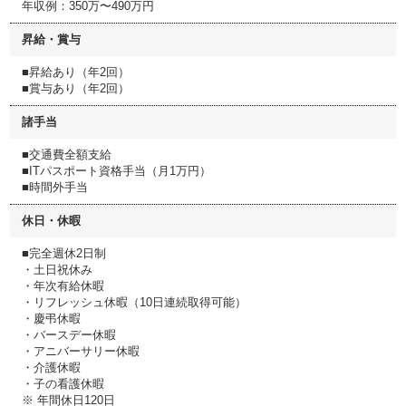
年収例：350万〜490万円
昇給・賞与
■昇給あり（年2回）
■賞与あり（年2回）
諸手当
■交通費全額支給
■ITパスポート資格手当（月1万円）
■時間外手当
休日・休暇
■完全週休2日制
・土日祝休み
・年次有給休暇
・リフレッシュ休暇（10日連続取得可能）
・慶弔休暇
・バースデー休暇
・アニバーサリー休暇
・介護休暇
・子の看護休暇
※ 年間休日120日