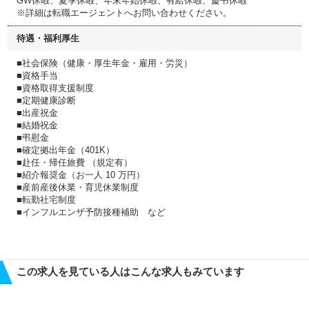
GW休暇、夏季休暇、年末年始休暇、有給休暇、慶弔休暇
※詳細は転職エージェントへお問い合わせください。
待遇・福利厚生
■社会保険（健康・厚生年金・雇用・労災）
■資格手当
■資格取得支援制度
■定期健康診断
■出産祝金
■結婚祝金
■弔慰金
■確定拠出年金（401K）
■赴任・帰任旅費 （規定有）
■紹介報奨金（お一人 10 万円）
■産前産後休業・育児休業制度
■転勤社宅制度
■インフルエンザ予防接種補助 など
この求人を見ている人はこんな求人もみています