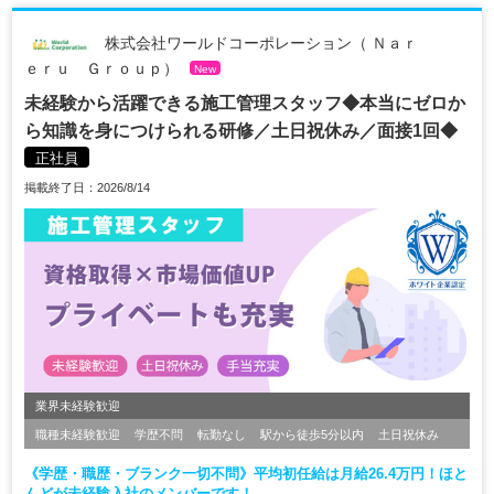
株式会社ワールドコーポレーション（ Ｎａｒ
ｅｒｕ Ｇｒｏｕｐ）
New
未経験から活躍できる施工管理スタッフ◆本当にゼロか
ら知識を身につけられる研修／土日祝休み／面接1回◆
正社員
掲載終了日：2026/8/14
業界未経験歓迎
職種未経験歓迎
学歴不問
転勤なし
駅から徒歩5分以内
土日祝休み
《学歴・職歴・ブランク一切不問》平均初任給は月給26.4万円！ほと
んどが未経験入社のメンバーです！