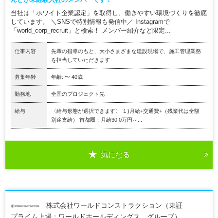
当社は「ホワイト企業認定」を取得し、働きやすい環境づくりを徹底
しています。 ＼SNSで特別情報も発信中／ Instagramで
「world_corp_recruit」と検索！ メンバー紹介など限定...
仕事内容
先輩の指導のもと、大小さまざまな建設現場で、施工管理業務
を担当していただきます
募集年齢
年齢: 〜 40歳
勤務地
全国のプロジェクト先
給与
〈給与形態が選択できます〉 １)月給+交通費+（残業代は全額
別途支給） 首都圏：月給30.0万円～...
気になる
株式会社ワールドコンストラクション（東証
プライム上場：ワールドホールディングス グループ）