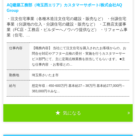
AQ建築工務部（埼玉西エリア）カスタマーサポート/株式会社AQ
Group
・注文住宅事業（各種木造注文住宅の建設・販売など） ・分譲住宅
事業（分譲地の仕入・分譲住宅の建設・販売など） ・工務店支援事
業（FC店・工務店・ビルダーへノウハウ提供など） ・リフォーム事
業（住宅、...
仕事内容
【職務内容】 当社にて注文住宅を購入されたお客様からの、お
問合せ対応やアフター点検の受付・実施を行うカスタマーサー
ビス部門にて、主に定期点検業務を担当してもらいます。 ■主
な仕事内容 ・お客様との...
勤務地
埼玉県さいたま市
給与
想定年収：450-600万円 基本給27～38万円 基本給277,000円～
383,000円※みな...
気になる