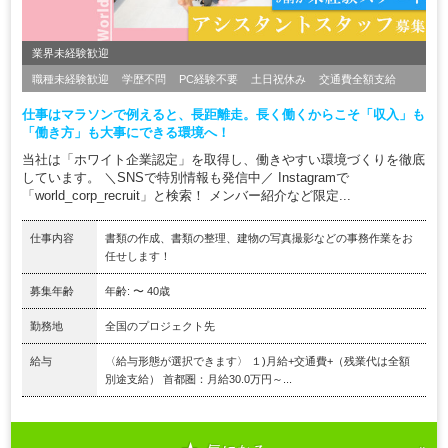
業界未経験歓迎
職種未経験歓迎
学歴不問
PC経験不要
土日祝休み
交通費全額支給
仕事はマラソンで例えると、長距離走。長く働くからこそ「収入」も
「働き方」も大事にできる環境へ！
当社は「ホワイト企業認定」を取得し、働きやすい環境づくりを徹底
しています。 ＼SNSで特別情報も発信中／ Instagramで
「world_corp_recruit」と検索！ メンバー紹介など限定...
仕事内容
書類の作成、書類の整理、建物の写真撮影などの事務作業をお
任せします！
募集年齢
年齢: 〜 40歳
勤務地
全国のプロジェクト先
給与
〈給与形態が選択できます〉 １)月給+交通費+（残業代は全額
別途支給） 首都圏：月給30.0万円～...