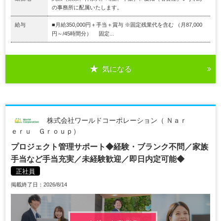
の事務所に配属いたします。
給与
■月給350,000円＋手当＋賞与 ※固定残業代を含む （月87,000
円～/45時間分） 固定...
気になる
株式会社ワールドコーポレーション（ Ｎａｒ
ｅｒｕ Ｇｒｏｕｐ）
プロジェクト管理サポート◆経験・ブランク不問／家族
手当など手当充実／未経験歓迎／即日内定可能◆
正社員
掲載終了日：2026/8/14