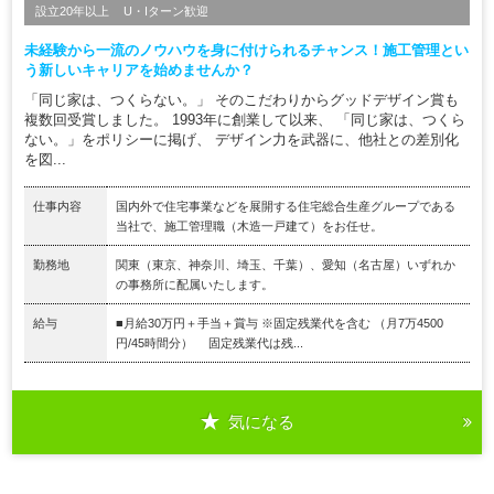
設立20年以上
U・Iターン歓迎
未経験から一流のノウハウを身に付けられるチャンス！施工管理とい
う新しいキャリアを始めませんか？
「同じ家は、つくらない。」 そのこだわりからグッドデザイン賞も
複数回受賞しました。 1993年に創業して以来、 「同じ家は、つくら
ない。」をポリシーに掲げ、 デザイン力を武器に、他社との差別化
を図...
仕事内容
国内外で住宅事業などを展開する住宅総合生産グループである
当社で、施工管理職（木造一戸建て）をお任せ。
勤務地
関東（東京、神奈川、埼玉、千葉）、愛知（名古屋）いずれか
の事務所に配属いたします。
給与
■月給30万円＋手当＋賞与 ※固定残業代を含む （月7万4500
円/45時間分） 固定残業代は残...
気になる