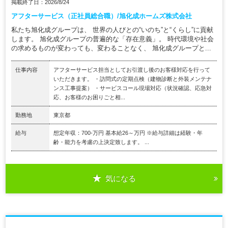
掲載終了日：2026/8/24
アフターサービス（正社員総合職）/旭化成ホームズ株式会社
私たち旭化成グループは、 世界の人びとの“いのち”と“くらし”に貢献
します。 旭化成グループの普遍的な「存在意義」。 時代環境や社会
の求めるものが変わっても、変わることなく、 旭化成グループと...
仕事内容
アフターサービス担当としてお引渡し後のお客様対応を行って
いただきます。 ・訪問式の定期点検（建物診断と外装メンテナ
ンス工事提案） ・サービスコール現場対応（状況確認、応急対
応、お客様のお困りごと相...
勤務地
東京都
給与
想定年収：700-万円 基本給26～万円 ※給与詳細は経験・年
齢・能力を考慮の上決定致します。 ...
気になる