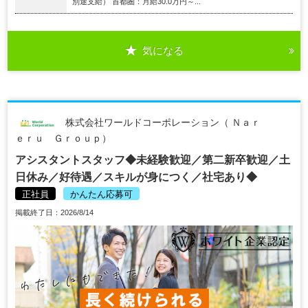
別途支給） 首都圏：月給30.0万円～...
気になる
株式会社ワールドコーポレーション（ Ｎａｒ
ｅｒｕ Ｇｒｏｕｐ）
アシスタントスタッフ◆未経験歓迎／第二新卒歓迎／土
日休み／好待遇／スキルが身につく／社宅あり◆
正社員
かんたん応募可
掲載終了日：2026/8/14