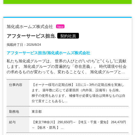
旭化成ホームズ株式会社
New
アフターサービス担当.
契約社員
掲載終了日：2026/8/24
アフターサービス担当/旭化成ホームズ株式会社
私たち旭化成グループは、 世界の人びとの“いのち”と“くらし”に貢献
します。 旭化成グループの普遍的な「存在意義」。 時代環境や社会
の求めるものが変わっても、変わることなく、 旭化成グループと...
仕事内容
【オーナー様宅の定期点検】 1日に1～3件の定期点検を実施し
ます。 築年数に応じて必要箇所（内外装、設備等）を点検。
梯子の使用もあります。 補修等が必要な場合は簡単なものは自
分で直すこともあるし...
勤務地
東京都
給与
【東京?神奈川】 290,650円～ 【埼玉・千葉・愛知】 264,470円
～ 【栃木・群馬 】 ...