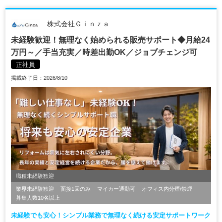
株式会社Ｇｉｎｚａ
未経験歓迎！無理なく始められる販売サポート◆月給24
万円～／手当充実／時差出勤OK／ジョブチェンジ可
正社員
掲載終了日：2026/8/10
職種未経験歓迎
業界未経験歓迎
面接1回のみ
マイカー通勤可
オフィス内分煙/禁煙
募集人数10名以上
未経験でも安心！シンプル業務で無理なく続ける安定サポートワーク