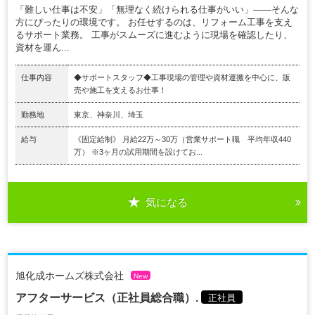
「難しい仕事は不安」「無理なく続けられる仕事がいい」——そんな
方にぴったりの環境です。 お任せするのは、リフォーム工事を支え
るサポート業務。 工事がスムーズに進むように現場を確認したり、
資材を運ん...
仕事内容
◆サポートスタッフ◆工事現場の管理や資材運搬を中⼼に、販
売や施⼯を⽀えるお仕事！
勤務地
東京、神奈川、埼玉
給与
《固定給制》 月給22万～30万（営業サポート職 平均年収440
万） ※3ヶ⽉の試⽤期間を設けてお...
気になる
旭化成ホームズ株式会社
New
アフターサービス（正社員総合職）.
正社員