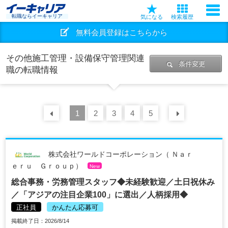
転職ならイーキャリア
気になる
検索履歴
無料会員登録はこちらから
その他施工管理・設備保守管理関連
条件変更
職の転職情報
前の
1
30
2
件
3
4
5
次の
30
株式会社ワールドコーポレーション（ Ｎａｒ
ｅｒｕ Ｇｒｏｕｐ）
New
総合事務・労務管理スタッフ◆未経験歓迎／土日祝休み
／「アジアの注目企業100」に選出／人柄採用◆
正社員
かんたん応募可
掲載終了日：2026/8/14