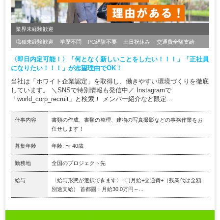
業界未経験歓迎
職種未経験歓迎
学歴不問
PC経験不要
土日祝休み
交通費全額支給
〈即日内定可能！〉「何となく新しいことをしたい！！！」「正社員
になりたい！！！」が志望理由でOK！
当社は「ホワイト企業認定」を取得し、働きやすい環境づくりを徹底
しています。 ＼SNSで特別情報も発信中／ Instagramで
「world_corp_recruit」と検索！ メンバー紹介など限定...
仕事内容
書類の作成、書類の整理、建物の写真撮影などの事務作業をお
任せします！
募集年齢
年齢: 〜 40歳
勤務地
全国のプロジェクト先
給与
〈給与形態が選択できます〉 １)月給+交通費+（残業代は全額
別途支給） 首都圏：月給30.0万円～...