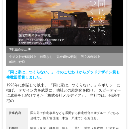
3年連続売上UP
中途入社が5割以上
転勤なし
完全週休2日制
設立20年以上
離職中歓迎
「同じ家は、つくらない。」 そのこだわりからグッドデザイン賞も
複数回受賞しました。
1993年に創業して以来、 「同じ家は、つくらない。」をポリシーに
掲げ、 デザイン力を武器に、他社との差別化を図り、 スピーディー
に成長をし続けてきた「株式会社メルディア」。 当社では、分譲住
宅の...
仕事内容
国内外で住宅事業などを展開する住宅総合生産グループである
当社で、施工管理職（木造一戸建て）をお任せ。
勤務地
関東（東京、神奈川、埼玉、千葉）、愛知（名古屋）いずれか