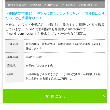
職種未経験歓迎
学歴不問
PC経験不要
土日祝休み
交通費全額支給
〈即日内定可能！〉「何となく新しいことをしたい」「正社員になり
たい」が志望理由でOK！
当社は「ホワイト企業認定」を取得し、働きやすい環境づくりを徹底
しています。 ＼SNSで特別情報も発信中／ Instagramで
「world_corp_recruit」と検索！ メンバー紹介など限定...
仕事内容
書類の作成、書類の整理、建物の写真撮影などの事務作業をお
任せします！
募集年齢
年齢: 〜 40歳
勤務地
全国のプロジェクト先
給与
〈給与形態が選択できます〉 １)月給+交通費+（残業代は全額
別途支給） 首都圏：月給30.0万円～...
気になる