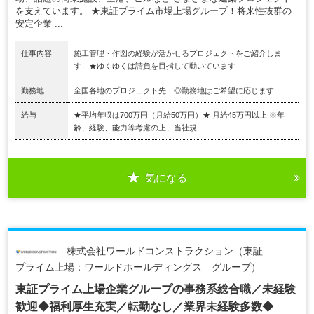
を支えています。 ★東証プライム市場上場グループ！将来性抜群の
安定企業 ...
仕事内容
施工管理・作図の経験が活かせるプロジェクトをご紹介しま
す ★ゆくゆくは請負を目指して動いています
勤務地
全国各地のプロジェクト先 ◎勤務地はご希望に応じます
給与
★平均年収は700万円（月給50万円）★ 月給45万円以上 ※年
齢、経験、能力等考慮の上、当社規...
気になる
株式会社ワールドコンストラクション（東証
プライム上場：ワールドホールディングス グループ）
東証プライム上場企業グループの事務系総合職／未経験
歓迎◆福利厚生充実／転勤なし／業界未経験多数◆