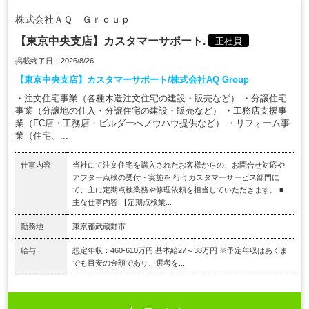
株式会社ＡＱ Ｇｒｏｕｐ
【東京中央支店】カスタマーサポート.
正社員
掲載終了日：2026/8/26
【東京中央支店】カスタマーサポート/株式会社AQ Group
・注文住宅事業（各種木造注文住宅の建設・販売など） ・分譲住宅
事業（分譲地の仕入・分譲住宅の建設・販売など） ・工務店支援事
業（FC店・工務店・ビルダーへノウハウ提供など） ・リフォーム事
業（住宅、...
仕事内容
当社にて注文住宅を購入されたお客様からの、お問合せ対応や
アフター点検の受付・実施を 行うカスタマーサービス部門に
て、主に定期点検業務や修理依頼を担当していただきます。 ■
主な仕事内容 【定期点検業...
勤務地
東京都武蔵野市
給与
想定年収：460-610万円 基本給27～38万円 ※予定年収はあくま
でも目安の金額であり、選考を...