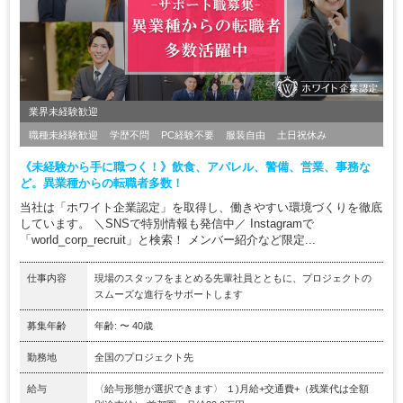
業界未経験歓迎
職種未経験歓迎
学歴不問
PC経験不要
服装自由
土日祝休み
《未経験から手に職つく！》飲食、アパレル、警備、営業、事務な
ど。異業種からの転職者多数！
当社は「ホワイト企業認定」を取得し、働きやすい環境づくりを徹底
しています。 ＼SNSで特別情報も発信中／ Instagramで
「world_corp_recruit」と検索！ メンバー紹介など限定...
仕事内容
現場のスタッフをまとめる先輩社員とともに、プロジェクトの
スムーズな進行をサポートします
募集年齢
年齢: 〜 40歳
勤務地
全国のプロジェクト先
給与
〈給与形態が選択できます〉 １)月給+交通費+（残業代は全額