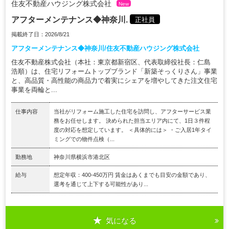
住友不動産ハウジング株式会社
New
アフターメンテナンス◆神奈川.
正社員
掲載終了日：2026/8/21
アフターメンテナンス◆神奈川/住友不動産ハウジング株式会社
住友不動産株式会社（本社：東京都新宿区、代表取締役社長：仁島
浩順）は、住宅リフォームトップブランド「新築そっくりさん」事業
と、高品質・高性能の商品力で着実にシェアを増やしてきた注文住宅
事業を両輪と...
仕事内容
当社がリフォーム施工した住宅を訪問し、アフターサービス業
務をお任せします。 決められた担当エリア内にて、1日３件程
度の対応を想定しています。 ＜具体的には＞ ・ご入居1年タイ
ミングでの物件点検（...
勤務地
神奈川県横浜市港北区
給与
想定年収：400-450万円 賃金はあくまでも目安の金額であり、
選考を通じて上下する可能性があり...
気になる