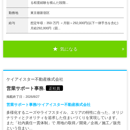
る程度経験を積んだ段階...
勤務地
東京都新宿区
給与
想定年収：350-万円 ＜月額＞292,000円(以下一律手当を含む)
月給292,000円（固...
気になる
ケイアイスター不動産株式会社
営業サポート事務.
正社員
掲載終了日：2026/8/27
営業サポート事務/ケイアイスター不動産株式会社
多様化するニーズやライフスタイル、エリアの特性に合った、オリジ
ナリティとクオリティを追求した住まいづくりを実現しています。
また「社内責任一貫体制」で 用地の取得／開発／企画／施工／販売
という住まい...