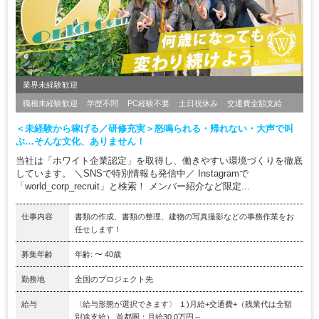
業界未経験歓迎
職種未経験歓迎
学歴不問
PC経験不要
土日祝休み
交通費全額支給
＜未経験から稼げる／研修充実＞怒鳴られる・帰れない・大声で叫
ぶ…そんな文化、ありません！
当社は「ホワイト企業認定」を取得し、働きやすい環境づくりを徹底
しています。 ＼SNSで特別情報も発信中／ Instagramで
「world_corp_recruit」と検索！ メンバー紹介など限定...
仕事内容
書類の作成、書類の整理、建物の写真撮影などの事務作業をお
任せします！
募集年齢
年齢: 〜 40歳
勤務地
全国のプロジェクト先
給与
〈給与形態が選択できます〉 １)月給+交通費+（残業代は全額
別途支給） 首都圏：月給30.0万円～...