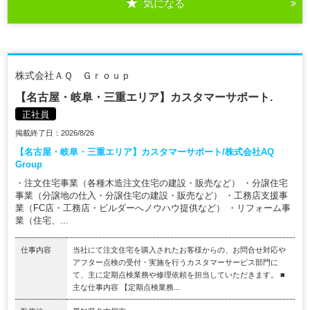
気になる
株式会社ＡＱ Ｇｒｏｕｐ
【名古屋・岐阜・三重エリア】カスタマーサポート.
正社員
掲載終了日：2026/8/26
【名古屋・岐阜・三重エリア】カスタマーサポート/株式会社AQ
Group
・注文住宅事業（各種木造注文住宅の建設・販売など） ・分譲住宅
事業（分譲地の仕入・分譲住宅の建設・販売など） ・工務店支援事
業（FC店・工務店・ビルダーへノウハウ提供など） ・リフォーム事
業（住宅、...
仕事内容
当社にて注文住宅を購入されたお客様からの、お問合せ対応や
アフター点検の受付・実施を行うカスタマーサービス部門に
て、主に定期点検業務や修理依頼を担当していただきます。 ■
主な仕事内容 【定期点検業務...