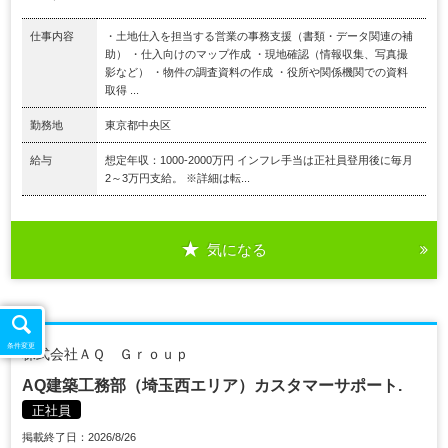
仕事内容
・土地仕入を担当する営業の事務支援（書類・データ関連の補
助） ・仕入向けのマップ作成 ・現地確認（情報収集、写真撮
影など） ・物件の調査資料の作成 ・役所や関係機関での資料
取得 ...
勤務地
東京都中央区
給与
想定年収：1000-2000万円 インフレ手当は正社員登用後に毎月
2～3万円支給。 ※詳細は転...
気になる
条件変更
株式会社ＡＱ Ｇｒｏｕｐ
AQ建築工務部（埼玉西エリア）カスタマーサポート.
正社員
掲載終了日：2026/8/26