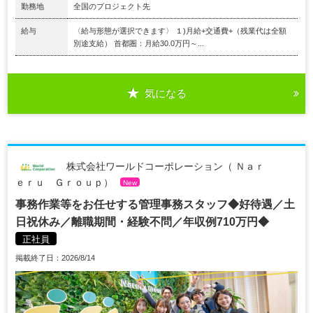
勤務地
全国のプロジェクト先
給与
〈給与形態が選択できます〉 １)月給+交通費+（残業代は全額
別途支給） 首都圏：月給30.0万円～...
気になる
株式会社ワールドコーポレーション（ Ｎａｒ
ｅｒｕ Ｇｒｏｕｐ）
New
事務作業等をお任せする管理事務スタッフ◆好待遇／土
日祝休み／離職期間・経験不問／年収例710万円◆
正社員
掲載終了日：2026/8/14