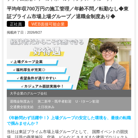
平均年収700万円の施工管理／年齢不問／転勤なし◆東
証プライム市場上場グループ／退職金制度あり◆
正社員
WEB面接可能企業
掲載終了日：2026/8/27
大手企業のグループ会社
退職金制度あり
第二新卒・既卒者歓迎
U・Iターン歓迎
交通費全額支給
土日祝休み
《年齢問わず活躍中！》上場グループの安定した環境を、最後の転職
で掴みませんか？
当社は東証プライム市場上場グループとして、 国際イベントの競技
場、話題の商業施設、空港、ビルなど さまざまな建築プロジェクト