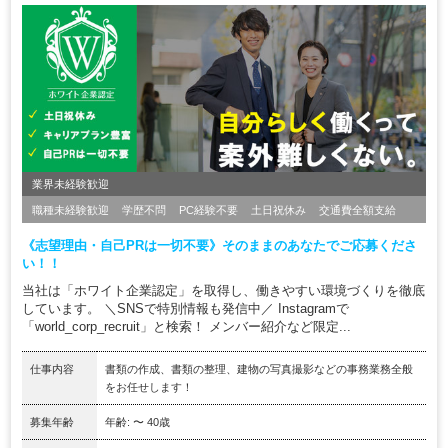
業界未経験歓迎
職種未経験歓迎
学歴不問
PC経験不要
土日祝休み
交通費全額支給
《志望理由・自己PRは一切不要》そのままのあなたでご応募くださ
い！！
当社は「ホワイト企業認定」を取得し、働きやすい環境づくりを徹底
しています。 ＼SNSで特別情報も発信中／ Instagramで
「world_corp_recruit」と検索！ メンバー紹介など限定...
仕事内容
書類の作成、書類の整理、建物の写真撮影などの事務業務全般
をお任せします！
募集年齢
年齢: 〜 40歳