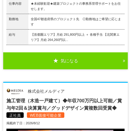
仕事内容
★未経験歓迎★建築プロジェクトの事務系管理サポートをお任
せします。
勤務地
全国47都道府県のプロジェクト先 ◎勤務地はご希望に応じま
す
給与
【首都圏エリア】月給 291,800円以上 ＋ 各種手当 【北関東エ
リア】月給 264,260円以...
気になる
株式会社メルディア
施工管理（木造一戸建て）◆年収700万円以上可能／賞
与年2回＆決算賞与／グッドデザイン賞複数回受賞◆
正社員
WEB面接可能企業
掲載終了日：2026/8/12