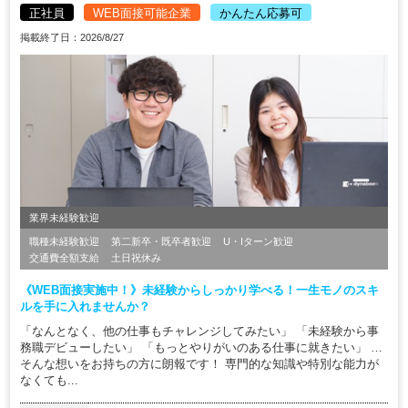
正社員
WEB面接可能企業
かんたん応募可
掲載終了日：2026/8/27
業界未経験歓迎
職種未経験歓迎
第二新卒・既卒者歓迎
U・Iターン歓迎
交通費全額支給
土日祝休み
《WEB面接実施中！》未経験からしっかり学べる！一生モノのスキ
ルを手に入れませんか？
「なんとなく、他の仕事もチャレンジしてみたい」 「未経験から事
務職デビューしたい」 「もっとやりがいのある仕事に就きたい」 …
そんな想いをお持ちの方に朗報です！ 専門的な知識や特別な能力が
なくても...