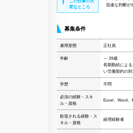
この仕事の大
迅速な判断が
変なところ
募集条件
雇用形態
正社員
年齢
～ 39歳
長期勤続による
い労働契約の対
学歴
不問
必須の経験・スキ
Excel、Word
ル・資格
歓迎される経験・ス
経理経験者
キル・資格