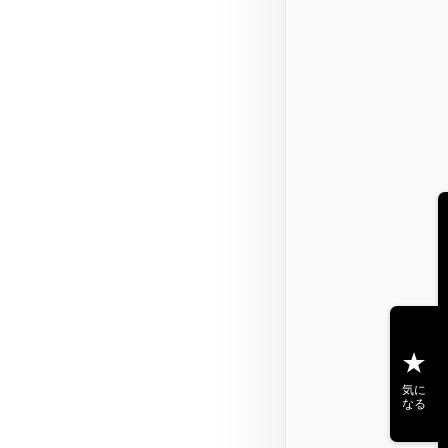
気に
なる