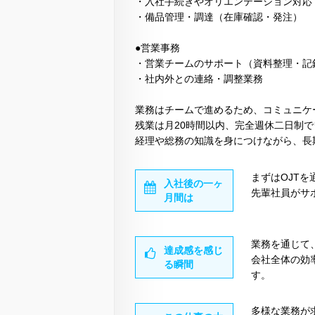
・入社手続きやオリエンテーション対応
・備品管理・調達（在庫確認・発注）
●営業事務
・営業チームのサポート（資料整理・記
・社内外との連絡・調整業務
業務はチームで進めるため、コミュニケ
残業は月20時間以内、完全週休二日制
経理や総務の知識を身につけながら、長
まずはOJT
入社後の一ヶ
先輩社員がサ
月間は
業務を通じて
達成感を感じ
会社全体の効
る瞬間
す。
多様な業務が