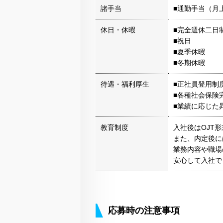
諸手当
■通勤手当（月上
休日・休暇
■完全週休二日
■祝日
■夏季休暇
■冬期休暇
待遇・福利厚生
■正社員登用制
■各種社会保険
■業績に応じた
教育制度
入社後はOJT
また、内定後に
業務内容や職場
安心して入社で
応募時の注意事項