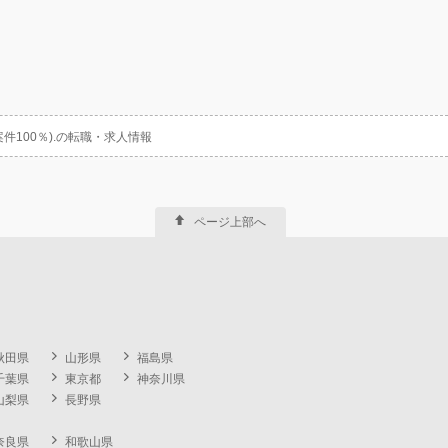
件100％).の転職・求人情報
ページ上部へ
秋田県
山形県
福島県
千葉県
東京都
神奈川県
山梨県
長野県
奈良県
和歌山県