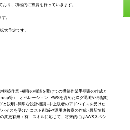
ており、積極的に投資を行っていきます。
ます。
に拡大予定です。
や構築作業 -顧客の相談を受けての構築作業手順書の作成と
ity Group等） -オペレーション -AWSを含めたログ退避や再起動
と説明 -簡単な設計相談 -中上級者のアドバイスを受けた
ドバイスを受けたコスト削減や運用改善案の作成 -最新情報
容の変更有無：有 スキルに応じて、将来的にはAWSスペシ