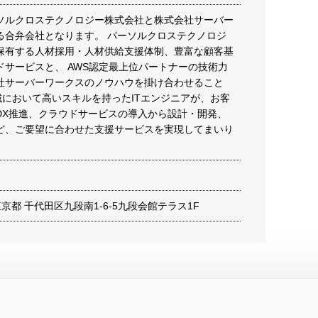
ソルクロステクノロジー株式会社と株式会社サーバー
る合弁会社となります。 パーソルクロステクノロジ
保有する人材採用・人材供給支援体制、豊富な顧客基
ドサービスと、 AWS認定最上位パートナーの技術力
社サーバーワークスのノウハウを掛け合わせること
領域において高いスキルを持ったITエンジニアが、お客
DX推進、クラウドサービスの導入から設計・開発、
ど、ご要望に合わせた支援サービスを実現してまいり
4 東京都 千代田区九段南1-6-5九段会館テラス1F