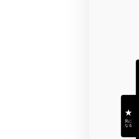
気に
なる