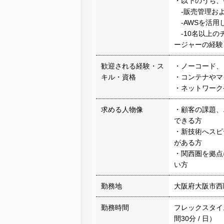
・以下のうち、
-販売管理およ
-AWSを活用した
-10名以上の
ージャーの経験
歓迎される経験・ス
・ノーコード、
キル・資格
・コンテナやマ
・ネットワーク
求める人物像
・顧客の課題、
できる方
・新技術へスピ
がある方
・関西圏を拠点
い方
勤務地
大阪府大阪市西
勤務時間
フレックスタイム
間30分 / 日）