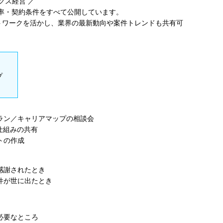
クス経営 ／
元率・契約条件をすべて公開しています。
ットワークを活かし、業界の最新動向や案件トレンドも共有可
プ
ラン／キャリアマップの相談会
仕組みの共有
トの作成
感謝されたとき
件が世に出たとき
必要なところ