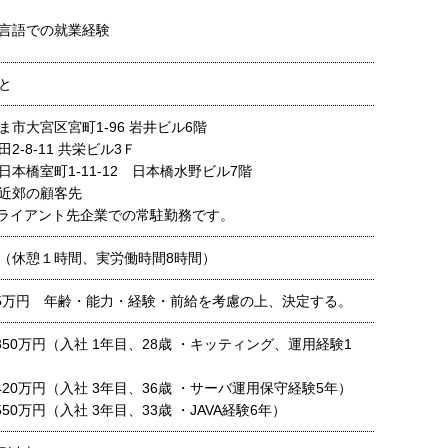
言語での就業経験
と
市大宮区宮町1-96 岩井ビル6階
2-8-11 共栄ビル3Ｆ
本橋室町1-11-12 日本橋水野ビル7階
近郊の顧客先
ライアント先企業での常駐勤務です。
00（休憩１時間、実労働時間8時間）
45万円 年齢・能力・経験・前給を考慮の上、決定する。
収 350万円（入社 1年目、28歳 ・キッティング、運用経験1
収 420万円（入社 3年目、36歳 ・サーバ運用保守経験5年）
 550万円（入社 3年目、33歳 ・JAVA経験6年）