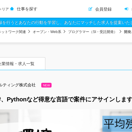
仕事を探す
会員登録
ャリア
録を行うとあなたの行動を学習し、あなたにマッチした求人を提案いた
ネットワーク関連
オープン・Web系
プログラマー（SI・受託開発）
開発
企業情報・求人一覧
ルティング株式会社
NEW
#、Pythonなど得意な言語で案件にアサインしま