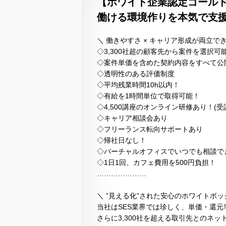
【ホワイト企業認定ゴール
働ける環境作りを本気で支
＼ 働きやすさ × キャリア形成が両立で
◇3,300社超の顧客先から案件を選択可能
◇案件単価を含めた契約内容をすべて公
◇透明性のある評価制度
◇平均残業時間10h以内！
◇有給を1時間単位で取得可能！
◇4,500講座のオンライン研修あり！(受
◇キャリア相談会あり
◇フリーランス転向サポートあり
◇帰社日なし！
◇バーチャルオフィスでいつでも相談で
◇1日1回、カフェ費用を500円負担！
…………………
＼ ”見える化”された安心のホワイトボッ
当社はSES業界では珍しく、単価・還
さらに3,300社を超える取引先とのネ