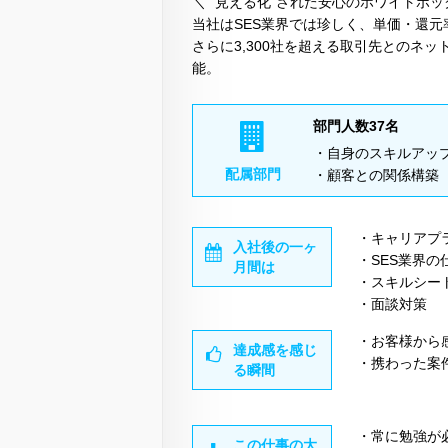
＼ ”見える化”された安心のホワイトボッ
当社はSES業界では珍しく、単価・還
さらに3,300社を超える取引先とのネ
能。
部門人数37名
・自身のスキルアッ
配属部門
・顧客との関係構築
・キャリアプ
入社後の一ヶ
・SES業界の
月間は
・スキルシー
・面談対策
・お客様から
達成感を感じ
・携わった案
る瞬間
・常に勉強が
この仕事の大