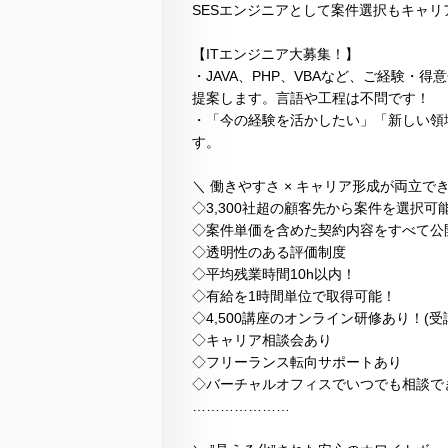
SESエンジニアとして案件選択もキャリ
【ITエンジニア大募集！】
・JAVA、PHP、VBAなど、ご経験
提案します。言語や工程は不問です！
・「今の経験を活かしたい」「新しい領
す。
＼ 働きやすさ × キャリア形成が両立でき
◇3,300社超の顧客先から案件を選択可能
◇案件単価を含めた契約内容をすべて公
◇透明性のある評価制度
◇平均残業時間10h以内！
◇有給を1時間単位で取得可能！
◇4,500講座のオンライン研修あり！(受
◇キャリア相談会あり
◇フリーランス転向サポートあり
◇バーチャルオフィスでいつでも相談で
…………………