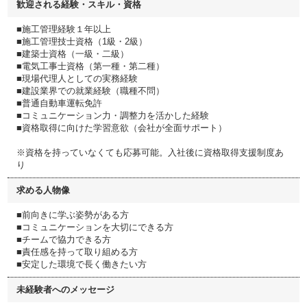
歓迎される経験・スキル・資格
■施工管理経験１年以上
■施工管理技士資格（1級・2級）
■建築士資格（一級・二級）
■電気工事士資格（第一種・第二種）
■現場代理人としての実務経験
■建設業界での就業経験（職種不問）
■普通自動車運転免許
■コミュニケーション力・調整力を活かした経験
■資格取得に向けた学習意欲（会社が全面サポート）
※資格を持っていなくても応募可能。入社後に資格取得支援制度あ
り
求める人物像
■前向きに学ぶ姿勢がある方
■コミュニケーションを大切にできる方
■チームで協力できる方
■責任感を持って取り組める方
■安定した環境で長く働きたい方
未経験者へのメッセージ