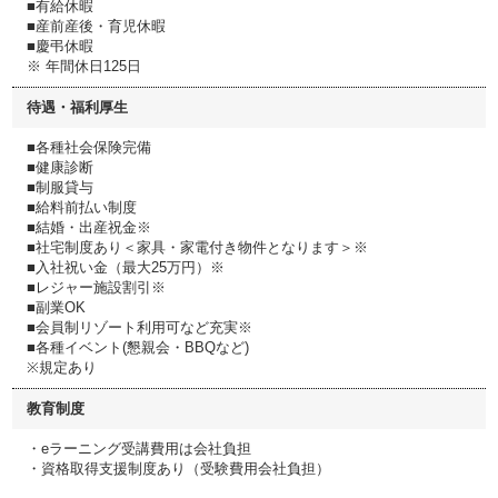
■有給休暇
■産前産後・育児休暇
■慶弔休暇
※ 年間休日125日
待遇・福利厚生
■各種社会保険完備
■健康診断
■制服貸与
■給料前払い制度
■結婚・出産祝金※
■社宅制度あり＜家具・家電付き物件となります＞※
■入社祝い金（最大25万円）※
■レジャー施設割引※
■副業OK
■会員制リゾート利用可など充実※
■各種イベント(懇親会・BBQなど)
※規定あり
教育制度
・eラーニング受講費用は会社負担
・資格取得支援制度あり（受験費用会社負担）