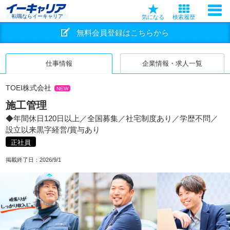
転職ならイーキャリア
気になる
検索履歴
無料会員登録はこちらから
仕事情報
企業情報・求人一覧
TOEI株式会社
NEW
施工管理
◆年間休日120日以上／全国募集／社宅制度あり／学歴不問／
設立以来黒字経営/賞与あり
正社員
掲載終了日：
2026/9/1