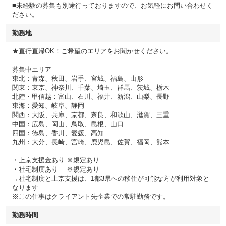
■未経験の募集も別途行っておりますので、お気軽にお問い合わせく
ださい。
勤務地
★直行直帰OK！ご希望のエリアをお聞かせください。
募集中エリア
東北：青森、秋田、岩手、宮城、福島、山形
関東：東京、神奈川、千葉、埼玉、群馬、茨城、栃木
北陸・甲信越：富山、石川、福井、新潟、山梨、長野
東海：愛知、岐阜、静岡
関西：大阪、兵庫、京都、奈良、和歌山、滋賀、三重
中国：広島、岡山、鳥取、島根、山口
四国：徳島、香川、愛媛、高知
九州：大分、長崎、宮崎、鹿児島、佐賀、福岡、熊本
・上京支援金あり ※規定あり
・社宅制度あり ※規定あり
→社宅制度と上京支援は、1都3県への移住が可能な方が利用対象と
なります
※この仕事はクライアント先企業での常駐勤務です。
勤務時間