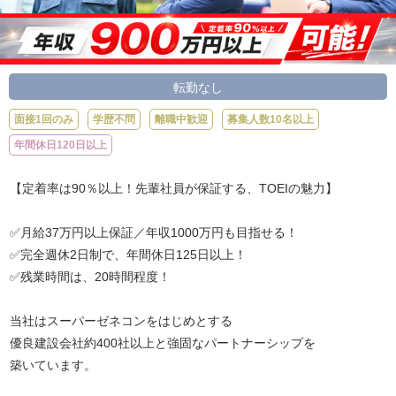
転勤なし
面接1回のみ
学歴不問
離職中歓迎
募集人数10名以上
年間休日120日以上
【定着率は90％以上！先輩社員が保証する、TOEIの魅力】
✅月給37万円以上保証／年収1000万円も目指せる！
✅完全週休2日制で、年間休日125日以上！
✅残業時間は、20時間程度！
当社はスーパーゼネコンをはじめとする
優良建設会社約400社以上と強固なパートナーシップを
築いています。