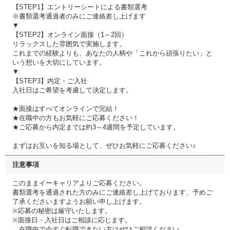
【STEP1】エントリーシートによる書類選考
※書類選考通過者のみにご連絡差し上げます
▼
【STEP2】オンライン面接（1～2回）
リラックスした雰囲気で実施します。
これまでの経験よりも、あなたの人柄や「これから頑張りたい」と
いう想いを大切にしています。
▼
【STEP3】内定・ご入社
入社日はご希望を考慮して決定します。
★面接はすべてオンラインで完結！
★在職中の方もお気軽にご応募ください！
★ご応募から内定までは約3～4週間を予定しています。
まずはお互いを知る場として、ぜひお気軽にご応募ください♪
注意事項
このままイーキャリアよりご応募ください。
書類選考を通過された方のみにご連絡差し上げております、予めご
了承くださいますようお願い申し上げます。
※応募の秘密は厳守いたします。
※面接日・入社日はご相談に応じます。
在職中で今すぐ転職できない方はぜひご相談ください。