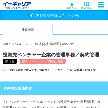
転職ならイーキャリア
気になる
検索履歴
無料会員登録はこちらから
仕事情報
SBIインベストメント株式会社
掲載期間：2024/7/5〜
投資先ベンチャー企業の管理事務／契約管理
正社員
紹介：イーキャリアFAに掲載
この求人は紹介求人です。姉妹サイト
イーキャリアFA
への応募になります
具体的な業務内容
主にベンチャーキャピタルファンドの投資先会社の契約管理、株主
対応及びクロージング等を中心とした業務を担当していただきま