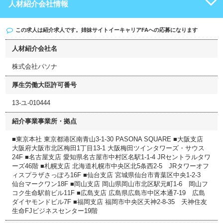
人材紹介会社情報
この求人は紹介求人です。姉妹サイト
イーキャリアFA
への応募になります
人材紹介会社名
株式会社パソナ
厚生労働大臣許可番号
13-ユ-010444
紹介事業事業所・拠点
■東京本社 東京都港区南青山3-1-30 PASONA SQUARE ■大阪支店
大阪府大阪市北区梅田1丁目13-1 大阪梅田ツインタワーズ・サウス
24F ■名古屋支店 愛知県名古屋市中村区名駅1-1-4 JRセントラルタワ
ーズ46階 ■札幌支店 北海道札幌市中央区北5条西2-5 JRタワーオフ
ィスプラザさっぽろ16F ■仙台支店 宮城県仙台市青葉区中央1-2-3
仙台マークワン18F ■岡山支店 岡山県岡山市北区駅元町1-6 岡山フ
コク生命駅前ビル11F ■広島支店 広島県広島市中区本通7-19 広島
ダイヤモンドビル7F ■福岡支店 福岡市中央区天神2-8-35 天神住友
生命FJビジネスセンター19階