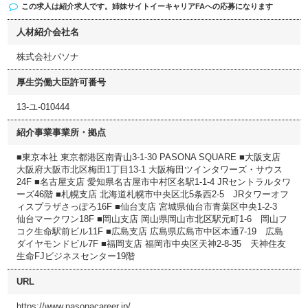
この求人は紹介求人です。姉妹サイト
イーキャリアFA
への応募になります
人材紹介会社名
株式会社パソナ
厚生労働大臣許可番号
13-ユ-010444
紹介事業事業所・拠点
■東京本社 東京都港区南青山3-1-30 PASONA SQUARE ■大阪支店
大阪府大阪市北区梅田1丁目13-1 大阪梅田ツインタワーズ・サウス
24F ■名古屋支店 愛知県名古屋市中村区名駅1-1-4 JRセントラルタワ
ーズ46階 ■札幌支店 北海道札幌市中央区北5条西2-5 JRタワーオフ
ィスプラザさっぽろ16F ■仙台支店 宮城県仙台市青葉区中央1-2-3
仙台マークワン18F ■岡山支店 岡山県岡山市北区駅元町1-6 岡山フ
コク生命駅前ビル11F ■広島支店 広島県広島市中区本通7-19 広島
ダイヤモンドビル7F ■福岡支店 福岡市中央区天神2-8-35 天神住友
生命FJビジネスセンター19階
URL
https://www.pasonacareer.jp/