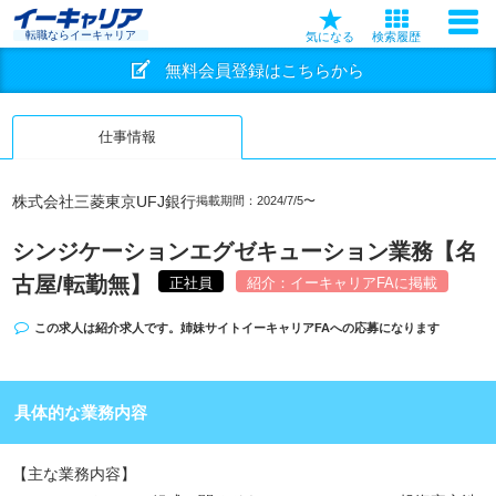
転職ならイーキャリア
気になる
検索履歴
無料会員登録はこちらから
仕事情報
株式会社三菱東京UFJ銀行
掲載期間：2024/7/5〜
シンジケーションエグゼキューション業務【名
古屋/転勤無】
正社員
紹介：イーキャリアFAに掲載
この求人は紹介求人です。姉妹サイト
イーキャリアFA
への応募になります
具体的な業務内容
【主な業務内容】