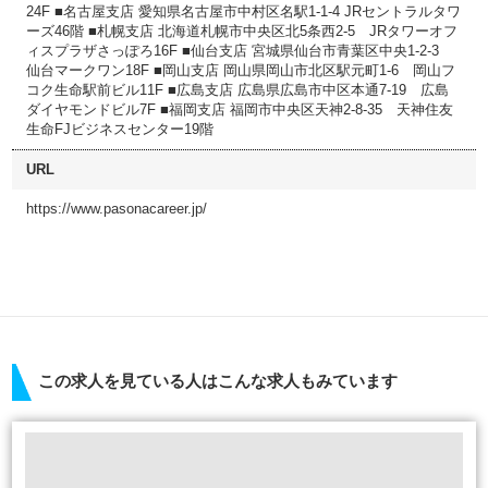
24F ■名古屋支店 愛知県名古屋市中村区名駅1-1-4 JRセントラルタワ
ーズ46階 ■札幌支店 北海道札幌市中央区北5条西2-5 JRタワーオフ
ィスプラザさっぽろ16F ■仙台支店 宮城県仙台市青葉区中央1-2-3
仙台マークワン18F ■岡山支店 岡山県岡山市北区駅元町1-6 岡山フ
コク生命駅前ビル11F ■広島支店 広島県広島市中区本通7-19 広島
ダイヤモンドビル7F ■福岡支店 福岡市中央区天神2-8-35 天神住友
生命FJビジネスセンター19階
URL
https://www.pasonacareer.jp/
この求人を見ている人はこんな求人もみています