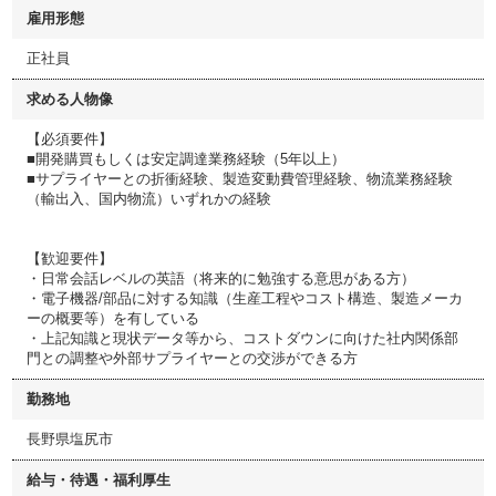
雇用形態
正社員
求める人物像
【必須要件】
■開発購買もしくは安定調達業務経験（5年以上）
■サプライヤーとの折衝経験、製造変動費管理経験、物流業務経験
（輸出入、国内物流）いずれかの経験
【歓迎要件】
・日常会話レベルの英語（将来的に勉強する意思がある方）
・電子機器/部品に対する知識（生産工程やコスト構造、製造メーカ
ーの概要等）を有している
・上記知識と現状データ等から、コストダウンに向けた社内関係部
門との調整や外部サプライヤーとの交渉ができる方
勤務地
長野県塩尻市
給与・待遇・福利厚生