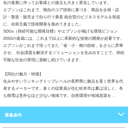
化の進展に伴ってお客様との接点も大きく変化しています。
エプソンはこれまで、独自のコア技術に基づき、商品を企画・設
計・製造・販売まで自ら行う垂直 統合型のビジネスモデルを前提
に、自前主義で技術開発を進めてきました。
SDGs（持続可能な開発目標）やエプソンが掲げる環境ビジョン
2050の達成には、これまで以上に革新的な技術の開発が必要です。
エプソンがこれまで培ってきた「省・小・精の技術」をさらに昇華
させ、 社会課題を解決するソリューションを生み出すことで、持続
可能な社会の実現に貢献し続けていきます。
【同社の魅力・特徴】
住みやすいランキングトップレベルの長野県に拠点を置く世界を代
表するメーカーです。多くの従業員が住む松本市は夏は涼しく、冬
も積雪は意外なほど少ない地域です。自然環境や地域資源を…
募集条件