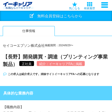
転職ならイーキャリア
気になる
検索履歴
無料会員登録はこちらから
仕事情報
セイコーエプソン株式会社
掲載期間：2024/8/29〜
【長野】開発購買・調達（プリンティング事業
製品）
正社員
紹介：イーキャリアFAに掲載
この求人は紹介求人です。姉妹サイト
イーキャリアFA
への応募になります
具体的な業務内容
【職務内容】