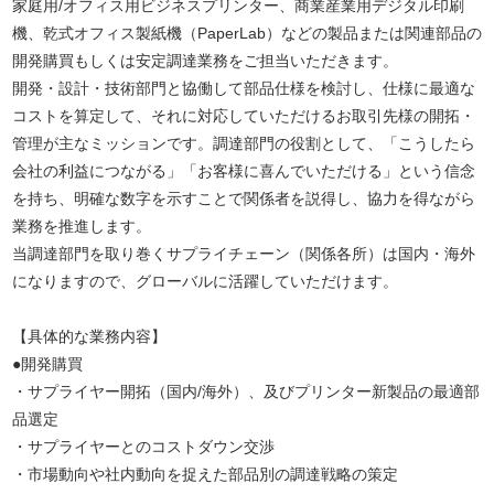
家庭用/オフィス用ビジネスプリンター、商業産業用デジタル印刷
機、乾式オフィス製紙機（PaperLab）などの製品または関連部品の
開発購買もしくは安定調達業務をご担当いただきます。
開発・設計・技術部門と協働して部品仕様を検討し、仕様に最適な
コストを算定して、それに対応していただけるお取引先様の開拓・
管理が主なミッションです。調達部門の役割として、「こうしたら
会社の利益につながる」「お客様に喜んでいただける」という信念
を持ち、明確な数字を示すことで関係者を説得し、協力を得ながら
業務を推進します。
当調達部門を取り巻くサプライチェーン（関係各所）は国内・海外
になりますので、グローバルに活躍していただけます。
【具体的な業務内容】
●開発購買
・サプライヤー開拓（国内/海外）、及びプリンター新製品の最適部
品選定
・サプライヤーとのコストダウン交渉
・市場動向や社内動向を捉えた部品別の調達戦略の策定