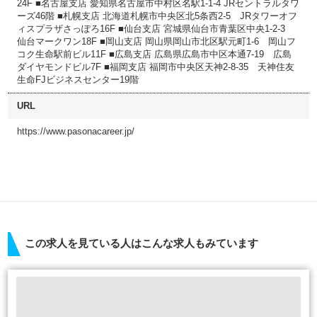
24F ■名古屋支店 愛知県名古屋市中村区名駅1-1-4 JRセントラルタワ
ーズ46階 ■札幌支店 北海道札幌市中央区北5条西2-5 JRタワーオフ
ィスプラザさっぽろ16F ■仙台支店 宮城県仙台市青葉区中央1-2-3
仙台マークワン18F ■岡山支店 岡山県岡山市北区駅元町1-6 岡山フ
コク生命駅前ビル11F ■広島支店 広島県広島市中区本通7-19 広島
ダイヤモンドビル7F ■福岡支店 福岡市中央区天神2-8-35 天神住友
生命FJビジネスセンター19階
URL
https://www.pasonacareer.jp/
この求人を見ている人はこんな求人もみています