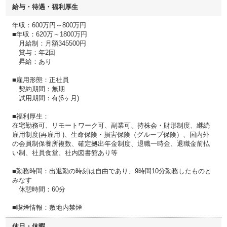
給与・待遇・福利厚生
年収：600万円～800万円
■年収：620万～1800万円
月給制：月額345500円
賞与：年2回
昇給：あり
■雇用形態：正社員
契約期間：無期
試用期間：有(6ヶ月)
■福利厚生：
在宅勤務可、リモートワーク可、副業可、持株会・財形制度、継続
雇用制度(再雇用 )、生命保険・損害保険（グループ保険）、国内外
の会員制保養所複数、確定拠出年金制度、退職一時金、退職金前払
い制、社員食堂、社内図書館あり等
■勤務時間：出退勤の時刻は自由であり、9時間10分勤務したものと
みなす
休憩時間：60分
■喫煙情報：敷地内禁煙
休日・休暇