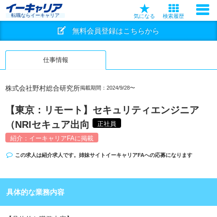
転職ならイーキャリア
気になる
検索履歴
無料会員登録はこちらから
仕事情報
株式会社野村総合研究所
掲載期間：2024/9/28〜
【東京：リモート】セキュリティエンジニア
（NRIセキュア出向
正社員
紹介：イーキャリアFAに掲載
この求人は紹介求人です。姉妹サイト
イーキャリアFA
への応募になります
具体的な業務内容