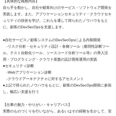
【具体的な職務内容】
自ら手を動かし、自社や顧客向けのサービス・ソフトウェア開発を
実践します。また、アプリケーションセキュリティ・クラウドセキ
ュリティの技術を学び、これらを通して得られたノウハウをもと
に、顧客のDevSecOpsを支援します。
●自社サービス／顧客システムのDevSecOpsによる内製開発
-リスク分析・セキュリティ設計・各種ツール（脆弱性診断ツー
ル、テスト自動化ツール、ソースコード分析ツール等）の導入活
用・プログラミング・クラウド基盤の設計開発運用の実践
●セキュリティ診断
-Webアプリケーション診断
-クラウドアーキテクチャに対するアセスメント
●上記で得られたノウハウをもとに、顧客のDevSecOps開発に参画
し、幅広い支援を行う
【仕事の魅力・やりがい・キャリアパス】
実際のものづくりを行いながら、あるいはその経験を生かして、安