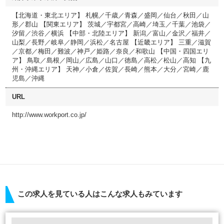
【北海道・東北エリア】 札幌／千歳／青森／盛岡／仙台／秋田／山
形／郡山 【関東エリア】 茨城／宇都宮／高崎／埼玉／千葉／池袋／
汐留／渋谷／横浜 【中部・北陸エリア】 新潟／富山／金沢／福井／
山梨／長野／岐阜／静岡／浜松／名古屋 【近畿エリア】 三重／滋賀
／京都／梅田／難波／神戸／姫路／奈良／和歌山 【中国・四国エリ
ア】 鳥取／島根／岡山／広島／山口／徳島／高松／松山／高知 【九
州・沖縄エリア】 天神／小倉／佐賀／長崎／熊本／大分／宮崎／鹿
児島／沖縄
URL
http://www.workport.co.jp/
この求人を見ている人はこんな求人もみています