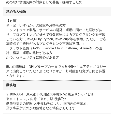
めのない労働契約の対象として募集・採用するため
求める人物像
【必須】
※下記「いずれか」の経験をお持ちの方
・ソフトウェア製品／サービスの開発・運用に関わった経験があ
り、プログラミングが好きで複数言語によるプログラミングを実践
している方（Java,Ruby,Python,JavaScript等を利用。ただし、ご応
募時点でご経験があるプログラミング言語は不問。）
・クラウド基盤（AWS、Google Cloud Platform、Azure等）の設
計、構築、運用の経験がある方
かつ、セキュリティに関心がある方
※この職種は、NRIグループの一員であるNRIセキュアテクノロジー
ズに出向していただく形になりますが、野村総合研究所と同じ待遇
となります。
勤務地
〒100-0004 東京都千代田区大手町1-7-2 東京サンケイビル
東京メトロ 丸ノ内線「東京」駅 徒歩7分
勤務地変更の範囲:人事異動等により、国内外の事業所、
及び事業所以外が勤務地となる場合があります