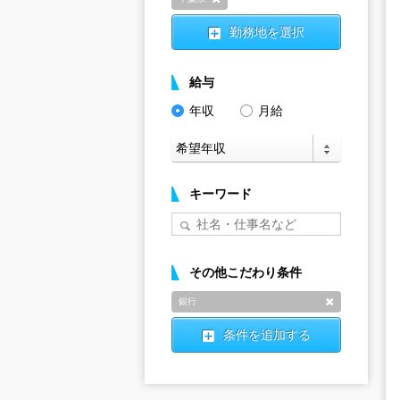
削除
勤務地を選択
給与
年収
月給
キーワード
その他こだわり条件
銀行
削除
条件を追加する