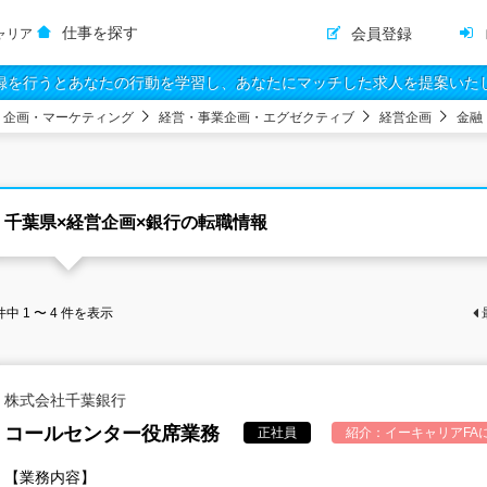
仕事を探す
会員登録
ャリア
録を行うとあなたの行動を学習し、あなたにマッチした求人を提案いた
・企画・マーケティング
経営・事業企画・エグゼクティブ
経営企画
金融
千葉県×経営企画×銀行の転職情報
件中
1 〜 4
件を表示
株式会社千葉銀行
コールセンター役席業務
正社員
紹介：
イーキャリアFA
【業務内容】