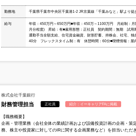
勤務地
千葉県千葉市中央区千葉港1-2 JR京葉線「千葉みなと」駅より徒
給与
年収：450万円～650万円■年収：450万～1100万円 月給制：
月分程度) 昇給：有■雇用形態：正社員 契約期間：無期 試用期
通勤手当全額支給、住宅資金融資、財形貯蓄、持株会、社宅、独
40分 フレックスタイム制：有 休憩時間：60分■喫煙情報：屋
株式会社千葉銀行
財務管理担当
正社員
紹介：
イーキャリアFA
に掲載
【職務概要】
企画・管理業務（会社全体の業績計画および設備投資計画の企画・策定
務、株主や投資家に対してのIRに関する企画業務など）を担当いただ