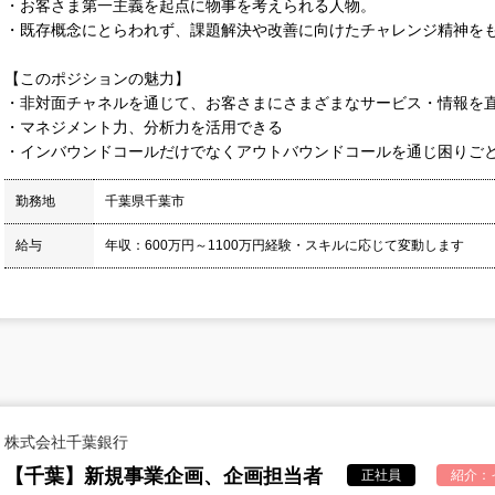
・お客さま第一主義を起点に物事を考えられる人物。
・既存概念にとらわれず、課題解決や改善に向けたチャレンジ精神を
【このポジションの魅力】
・非対面チャネルを通じて、お客さまにさまざまなサービス・情報を
・マネジメント力、分析力を活用できる
・インバウンドコールだけでなくアウトバウンドコールを通じ困りご
勤務地
千葉県千葉市
給与
年収：600万円～1100万円経験・スキルに応じて変動します
株式会社千葉銀行
【千葉】新規事業企画、企画担当者
正社員
紹介：