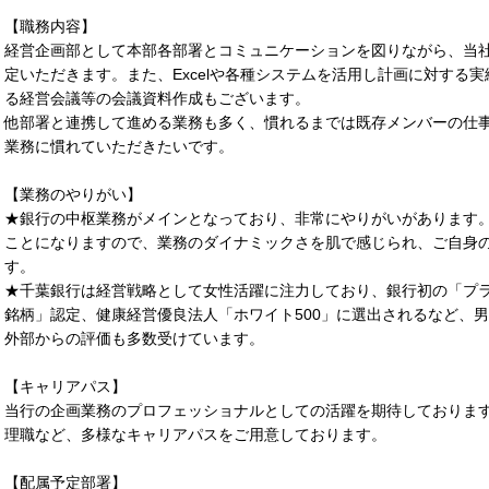
【職務内容】
経営企画部として本部各部署とコミュニケーションを図りながら、当
定いただきます。また、Excelや各種システムを活用し計画に対する
る経営会議等の会議資料作成もございます。
他部署と連携して進める業務も多く、慣れるまでは既存メンバーの仕
業務に慣れていただきたいです。
【業務のやりがい】
★銀行の中枢業務がメインとなっており、非常にやりがいがあります
ことになりますので、業務のダイナミックさを肌で感じられ、ご自身
す。
★千葉銀行は経営戦略として女性活躍に注力しており、銀行初の「プ
銘柄」認定、健康経営優良法人「ホワイト500」に選出されるなど、
外部からの評価も多数受けています。
【キャリアパス】
当行の企画業務のプロフェッショナルとしての活躍を期待しておりま
理職など、多様なキャリアパスをご用意しております。
【配属予定部署】