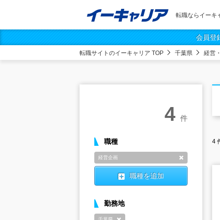
転職ならイーキ
会員登
転職サイトのイーキャリア TOP
千葉県
経営
4
件
職種
4
経営企画
削除
職種を追加
勤務地
千葉県