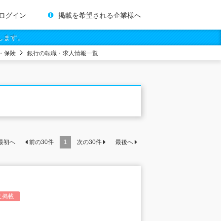
ログイン
掲載を希望される企業様へ
します。
・保険
銀行の転職・求人情報一覧
最初へ
前の
30
件
1
次の
30
件
最後へ
に掲載