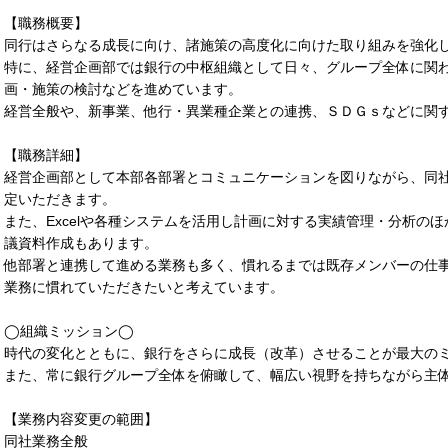
【職務概要】
同行はさらなる成長に向け、諸施策の高度化に向けた取り組みを強化
特に、経営企画部では銀行の中枢組織として日々、グループ全体に関
画・施策の検討などを進めています。
経営全般や、新事業、他行・異業種企業との連携、ＳＤＧｓなどに関
【職務詳細】
経営企画部として本部各部署とコミュニケーションを図りながら、同
定いただきます。
また、Excelや各種システムを活用し計画に対する実績管理・分析の
議資料作成もあります。
他部署と連携して進める業務も多く、慣れるまでは既存メンバーの仕
業務に慣れていただきたいと考えています。
◯組織ミッション◯
時代の変化とともに、銀行をさらに成長（改革）させることが最大の
また、常に銀行グループ全体を俯瞰して、幅広い視野を持ちながら主
【業務内容変更の範囲】
同社業務全般