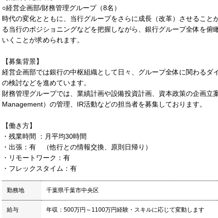
○経営企画部/財務管理グループ（8名）
時代の変化とともに、当行グループをさらに成長（改革）させること
る当行のポジショニングなどを把握しながら、銀行グループ全体を俯
いくことが求められます。
【募集背景】
経営企画部では銀行の中枢組織として日々、グループ全体に関わるダ
の検討などを進めています。
財務管理グループでは、業績計画や設備投資計画、資本政策の企画立案や、自己資
Management）の管理、IR活動などの担当者を募集しております。
【働き方】
・残業時間 ：月平均30時間
・出張：有 （他行との情報交換、原則日帰り）
・リモートワーク：有
・フレックスタイム：有
勤務地
千葉県千葉市中央区
給与
年収：500万円～1100万円経験・スキルに応じて変動します