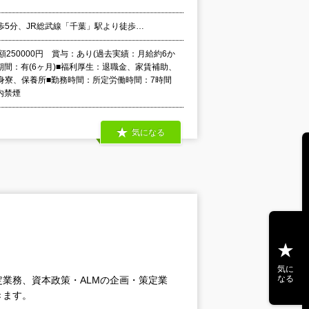
歩5分、JR総武線「千葉」駅より徒歩…
月額250000円 賞与：あり(過去実績：月給約6か
間：有(6ヶ月)■福利厚生：退職金、家賃補助、
身寮、保養所■勤務時間：所定労働時間：7時間
内禁煙
気になる
気に
なる
業務、資本政策・ALMの企画・策定業
きます。