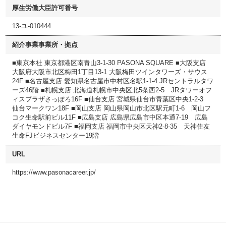
厚生労働大臣許可番号
13-ユ-010444
紹介事業事業所・拠点
■東京本社 東京都港区南青山3-1-30 PASONA SQUARE ■大阪支店
大阪府大阪市北区梅田1丁目13-1 大阪梅田ツインタワーズ・サウス
24F ■名古屋支店 愛知県名古屋市中村区名駅1-1-4 JRセントラルタワ
ーズ46階 ■札幌支店 北海道札幌市中央区北5条西2-5 JRタワーオフ
ィスプラザさっぽろ16F ■仙台支店 宮城県仙台市青葉区中央1-2-3
仙台マークワン18F ■岡山支店 岡山県岡山市北区駅元町1-6 岡山フ
コク生命駅前ビル11F ■広島支店 広島県広島市中区本通7-19 広島
ダイヤモンドビル7F ■福岡支店 福岡市中央区天神2-8-35 天神住友
生命FJビジネスセンター19階
URL
https://www.pasonacareer.jp/