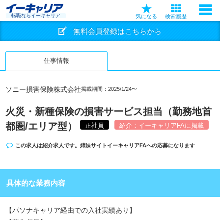
転職ならイーキャリア
気になる
検索履歴
無料会員登録はこちらから
仕事情報
ソニー損害保険株式会社
掲載期間：2025/1/24〜
火災・新種保険の損害サービス担当（勤務地首
都圏/エリア型）
正社員
紹介：イーキャリアFAに掲載
この求人は紹介求人です。姉妹サイト
イーキャリアFA
への応募になります
具体的な業務内容
【パソナキャリア経由での入社実績あり】