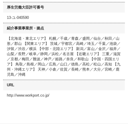
厚生労働大臣許可番号
13-ユ-040590
紹介事業事業所・拠点
【北海道・東北エリア】 札幌／千歳／青森／盛岡／仙台／秋田／山
形／郡山 【関東エリア】 茨城／宇都宮／高崎／埼玉／千葉／池袋／
汐留／渋谷／横浜 【中部・北陸エリア】 新潟／富山／金沢／福井／
山梨／長野／岐阜／静岡／浜松／名古屋 【近畿エリア】 三重／滋賀
／京都／梅田／難波／神戸／姫路／奈良／和歌山 【中国・四国エリ
ア】 鳥取／島根／岡山／広島／山口／徳島／高松／松山／高知 【九
州・沖縄エリア】 天神／小倉／佐賀／長崎／熊本／大分／宮崎／鹿
児島／沖縄
URL
http://www.workport.co.jp/