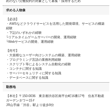
めのない労働契約の対象として募集・採用するため
求める人物像
【必須】
・AWSなどクラウドサービスを活用した開発環境、サービスの構築
経験
・下記のいずれかの経験
└リアルタイムゲームサーバーの開発、運用経験
└Webサービスの開発、運用経験
【尚可】
・大規模なユーザー向けシステムの構築、運用経験
・プログラミング言語の業務利用経験
・スクリプト等によるシステム自動化の経験
・コンテナに関する知識
・サーバーセキュリティに関する知識
・データベースに関する知識
勤務地
【本社】〒150-0036 東京都渋谷区南平台町16番17号 住友不動産
ガーデンタワー15Ｆ
JR山手線「渋谷」駅より徒歩9分