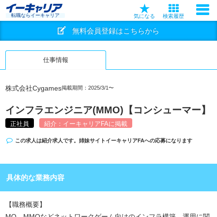
転職ならイーキャリア
気になる
検索履歴
無料会員登録はこちらから
仕事情報
株式会社Cygames
掲載期間：2025/3/1〜
インフラエンジニア(MMO)【コンシューマー】
正社員
紹介：イーキャリアFAに掲載
この求人は紹介求人です。姉妹サイト
イーキャリアFA
への応募になります
具体的な業務内容
【職務概要】
MO、MMOなどネットワークゲーム向けのインフラ構築、運用に関