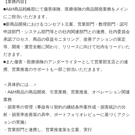
【業務内容】
■A&H商品戦略部にて傷害保険、医療保険の商品開発業務をメイン
にご担当いただきます。
■新商品開発におけるコンセプト立案、営業部門・数理部門・認可
申請部門・システム部門等との社内関連部門との連携、社内委員会
承認プロセス、商品の収益モニタリング、改善アクションの策定
等、開発・運営全般に関わり、リリースに向けて社内をリードいた
だきます。
■また傷害・医療保険のアンダーライターとして営業部支店との連
携、営業推進のサポートも一部ご担当いただきます。
＜具体的には…＞
・A&H商品の商品開発、引受業務、営業推進、オペレーション関連
業務
・損害率の管理（事故有り契約の継続条件案作成・損害統計の分
析・損害率改善策の具申、ポートフォリオレビューに基づくアクシ
ョンの実施）
・営業部門と連携し、営業推進策を立案、実行