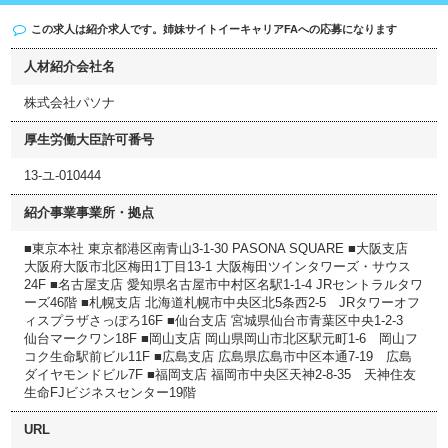
この求人は紹介求人です。姉妹サイト
イーキャリアFA
への応募になります
人材紹介会社名
株式会社パソナ
厚生労働大臣許可番号
13-ユ-010444
紹介事業事業所・拠点
■東京本社 東京都港区南青山3-1-30 PASONA SQUARE ■大阪支店
大阪府大阪市北区梅田1丁目13-1 大阪梅田ツインタワーズ・サウス
24F ■名古屋支店 愛知県名古屋市中村区名駅1-1-4 JRセントラルタワ
ーズ46階 ■札幌支店 北海道札幌市中央区北5条西2-5 JRタワーオフ
ィスプラザさっぽろ16F ■仙台支店 宮城県仙台市青葉区中央1-2-3
仙台マークワン18F ■岡山支店 岡山県岡山市北区駅元町1-6 岡山フ
コク生命駅前ビル11F ■広島支店 広島県広島市中区本通7-19 広島
ダイヤモンドビル7F ■福岡支店 福岡市中央区天神2-8-35 天神住友
生命FJビジネスセンター19階
URL