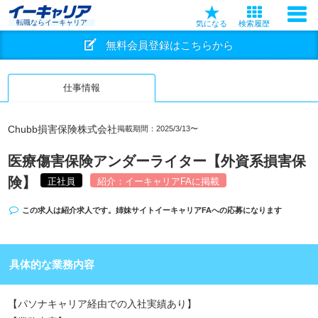
転職ならイーキャリア
気になる
検索履歴
無料会員登録はこちらから
仕事情報
Chubb損害保険株式会社
掲載期間：2025/3/13〜
医療傷害保険アンダーライター【外資系損害保
険】
正社員
紹介：イーキャリアFAに掲載
この求人は紹介求人です。姉妹サイト
イーキャリアFA
への応募になります
具体的な業務内容
【パソナキャリア経由での入社実績あり】