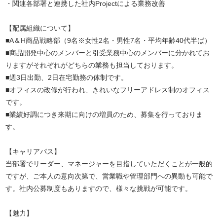
・関連各部署と連携した社内Projectによる業務改善
【配属組織について】
■A＆H商品戦略部（9名※女性2名・男性7名・平均年齢40代半ば）
■商品開発中心のメンバーと引受業務中心のメンバーに分かれてお
りますがそれぞれがどちらの業務も担当しております。
■週3日出勤、2日在宅勤務の体制です。
■オフィスの改修が行われ、きれいなフリーアドレス制のオフィス
です。
■業績好調につき来期に向けの増員のため、募集を行っておりま
す。
【キャリアパス】
当部署でリーダー、マネージャーを目指していただくことが一般的
ですが、ご本人の意向次第で、営業職や管理部門への異動も可能で
す。社内公募制度もありますので、様々な挑戦が可能です。
【魅力】