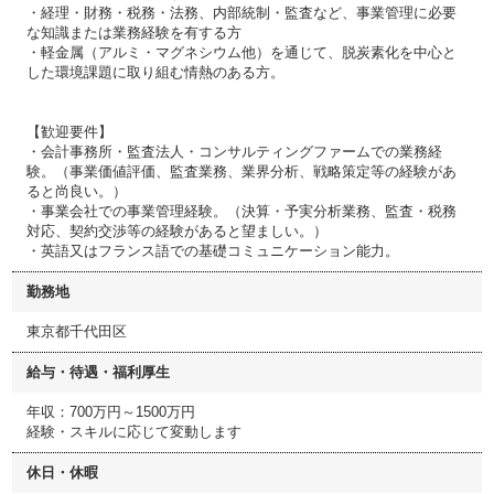
・経理・財務・税務・法務、内部統制・監査など、事業管理に必要
な知識または業務経験を有する方
・軽金属（アルミ・マグネシウム他）を通じて、脱炭素化を中心と
した環境課題に取り組む情熱のある方。
【歓迎要件】
・会計事務所・監査法人・コンサルティングファームでの業務経
験。（事業価値評価、監査業務、業界分析、戦略策定等の経験があ
ると尚良い。）
・事業会社での事業管理経験。（決算・予実分析業務、監査・税務
対応、契約交渉等の経験があると望ましい。）
・英語又はフランス語での基礎コミュニケーション能力。
勤務地
東京都千代田区
給与・待遇・福利厚生
年収：700万円～1500万円
経験・スキルに応じて変動します
休日・休暇