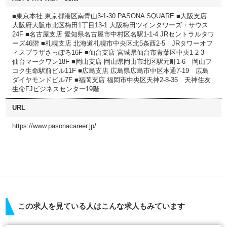
■東京本社 東京都港区南青山3-1-30 PASONA SQUARE ■大阪支店
大阪府大阪市北区梅田1丁目13-1 大阪梅田ツインタワーズ・サウス
24F ■名古屋支店 愛知県名古屋市中村区名駅1-1-4 JRセントラルタワ
ーズ46階 ■札幌支店 北海道札幌市中央区北5条西2-5 JRタワーオフ
ィスプラザさっぽろ16F ■仙台支店 宮城県仙台市青葉区中央1-2-3
仙台マークワン18F ■岡山支店 岡山県岡山市北区駅元町1-6 岡山フ
コク生命駅前ビル11F ■広島支店 広島県広島市中区本通7-19 広島
ダイヤモンドビル7F ■福岡支店 福岡市中央区天神2-8-35 天神住友
生命FJビジネスセンター19階
URL
https://www.pasonacareer.jp/
この求人を見ている人はこんな求人もみています