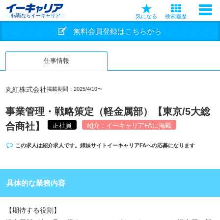
転職ならイーキャリア
気になる
検索履歴
無料会員登録はこちらから
仕事情報
丸紅株式会社
掲載期間：2025/4/10〜
事業管理・戦略策定（軽金属部）【東京/5大総
合商社】
正社員
紹介：イーキャリアFAに掲載
この求人は紹介求人です。姉妹サイト
イーキャリアFA
への応募になります
具体的な業務内容
【期待する役割】