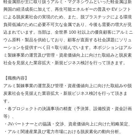
軽金属部が主に取り扱うアルミ・マグネシウムといった軽金属は新
興国の経済成長に加えて、再生可能エネルギーの普及や EV シフト
による脱炭素社会の実現のため、また、脱プラスチックによる環境
負荷低減のために必要不可欠な金属であり、今後も需要の増大が見
込まれています。当部は、全世界 100 社以上の優良顧客にアルミニ
ウム原料・製品を供給しており、顧客が直面する社会課題にソリュ
ーションを提供すべく日々取り組んでいます。本ポジションはアル
ミ製錬事業の運営及び管理・資産価値向上に向けた取組みと脱炭素
社会を見据えた業容拡大・新規ビジネス検討を行って頂きます。
【職務内容】
アルミ製錬事業の運営及び管理・資産価値向上に向けた取組みや脱
炭素社会を見据えた業容拡大・新規ビジネス検討を行って頂きま
す。
・各プロジェクトの決議事項の精査（予決算、設備投資・資金計画
等）、
・JVパートナーとの協議・交渉、資産価値向上に向けた戦略策定、
・アルミ関連産業及び電力市場における脱炭素化の動向分析、