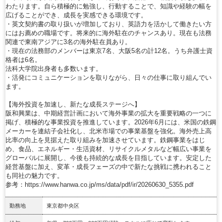
わたります。自ら積極的に勉強し、行動することで、知識や経験の幅を
広げることができ、成長を実感できる環境です。
・英文契約書の取り扱いが増加しており、英語力を活かして働きたい方
にはお薦めの職場です。将来的に海外駐在のチャンスあり。現在も法務
関連で東南アジアに3名の海外駐在員あり。
・現在の法務部のメンバーは東京7名、大阪5名の計12名。うち弁護士資
格者は6名。
法科大学院出身者も多数います。
・活発にコミュニケーションを取りながら、日々の仕事に取り組んでい
ます。
【海外投資を加速し、新たな成長ステージへ】
阪和興業は、中期経営計画において海外事業の拡大を重要戦略の一つに
掲げ、積極的な事業投資を推進しています。2026年6月には、米国の鉄鋼
メーカーを連結子会社化し、北米市場での事業基盤を強化。海外売上高
比率の向上を見据えた取り組みを加速させています。鉄鋼事業をはじ
め、食品、エネルギー・生活資材、リサイクルメタルなど幅広い事業を
グローバルに展開し、今後も持続的な成長を目指しています。安定した
経営基盤に加え、変革・成長フェーズの中で新たな挑戦に携われること
も同社の魅力です。
参考：https://www.hanwa.co.jp/ms/data/pdf/ir/20260630_5355.pdf
勤務地
東京都中央区