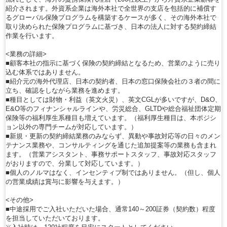
紹介されます。外資系企業は海外本社で全世界の支店を包括的に補償す
るグローバル保険プログラムを構築するケースが多く、その海外本社で
取り決められた保険プログラムに基づき、日本の法人に対する契約締結
作業を行います。
<業務の詳細>
■顧客本社の指示に基づく保険の契約締結となるため、営業のように売り
込む体系ではありません。
■紹介元の海外代理店、日本の契約者、日本の窓口保険会社の３者の間に
立ち、確認をしながら業務を進めます。
■種目としては財物・利益（英文火災）、英文CGLが多いですが、D&O、
E&O等のフィナンシャルラインや、労災総合、GLTDや総合福祉団体定期
保険等の福利厚生系種目も増えています。（福利厚生種目は、本ポジシ
ョン以外の専門チームが対応しています。）
■新規・更新の契約締結業務のみならず、異動や事故対応等の日々のメン
テナンス業務や、コンサルティングを通じた追加提案等の業務も含まれ
ます。（営業アシスタント、事務サポートスタッフ、事故対応スタッフ
がおりますので、分業して対応しています。）
■個人のノルマはなく、インセンティブ制ではありません。（但し、個人
の営業成績は賞与に影響を与えます。）
<その他>
■中途採用でご入社いただいた場合、通常140～200証券（契約数）程度
を担当していただいております。