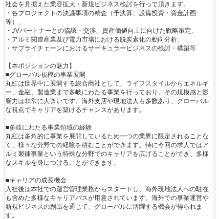
社会を見据えた業容拡大・新規ビジネス検討を行って頂きます。
・各プロジェクトの決議事項の精査（予決算、設備投資・資金計画
等）、
・JVパートナーとの協議・交渉、資産価値向上に向けた戦略策定、
・アルミ関連産業及び電力市場における脱炭素化の動向分析、
・サプライチェーンにおけるサーキュラービジネスの検討・構築等
【本ポジションの魅力】
■グローバル規模の事業展開
丸紅は世界中に展開する総合商社として、ライフスタイルからエネルギ
ー、金融、製造業まで多岐にわたる事業を行っており、その規模感と影
響力は非常に大きいです。海外支店や現地法人も多数あり、グローバル
な視点でキャリアを築けるチャンスがあります。
■多岐にわたる事業領域の経験
丸紅は多角的に事業を展開しているため一つの業界に限定されることな
く、様々な分野での経験を積むことができます。特に今回の求人ではア
ルミ製錬事業という特殊な分野でのキャリアを広げることができ、多様
なスキルを身につけることができます。
■キャリアの成長機会
入社後は本社での運営管理業務からスタートし、海外現地法人への駐在
も含めた多様なキャリアパスが用意されています。海外での事業運営や
新規ビジネスの創出を通じて、グローバルに活躍する機会が得られま
す。