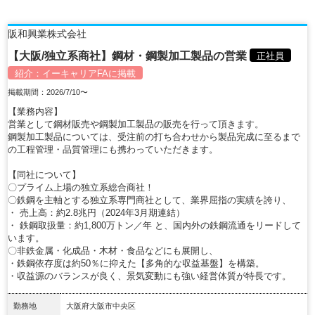
阪和興業株式会社
【大阪/独立系商社】鋼材・鋼製加工製品の営業
正社員
紹介：
イーキャリアFA
に掲載
掲載期間：2026/7/10〜
【業務内容】
営業として鋼材販売や鋼製加工製品の販売を行って頂きます。
鋼製加工製品については、受注前の打ち合わせから製品完成に至るまで
の工程管理・品質管理にも携わっていただきます。
【同社について】
〇プライム上場の独立系総合商社！
〇鉄鋼を主軸とする独立系専門商社として、業界屈指の実績を誇り、
・ 売上高：約2.8兆円（2024年3月期連結）
・ 鉄鋼取扱量：約1,800万トン／年 と、国内外の鉄鋼流通をリードして
います。
〇非鉄金属・化成品・木材・食品などにも展開し、
・鉄鋼依存度は約50％に抑えた【多角的な収益基盤】を構築。
・収益源のバランスが良く、景気変動にも強い経営体質が特長です。
勤務地
大阪府大阪市中央区