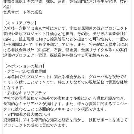
非鉄金属鉱山等の地質、採鉱、選鉱、製錬部門における生産管理、技術
検討、
営業サポート等の業務
【キャリアプラン】
入社後一定期間は東京本社において、非鉄金属関連の既存プロジェクト
管理や新規プロジェクト評価などを担当。その後、チリ等の事業会社に
出向し、鉱山現場における操業管理などを担当する可能性あり。一度の
赴任期間は3～4年間程度を想定している。また、将来的に金属本部にお
ける非鉄金属以外（鉄鉱石、石炭、軽金属、金属リサイクル等）の案件
評価やプロジェクト管理、探鉱案件を担当する可能性もある。
【本ポジションの魅力】
・グローバルな職務展開
世界各国でのプロジェクトに関わる機会があり、グローバルな視野でキ
ャリアを積むことができます。特にチリなどでの現地業務は貴重な経験
となります。
・多様なキャリアプラン
本社での管理業務から海外での実務まで多岐にわたる職務経験ができ、
長期的なキャリアパスが描けます。また、様々な資源に関するプロジェ
クトに携わることで多面的なスキルセットを構築できます。
・専門知識の最大限の活用
資源開発に関する専門的な知識と経験を活かし、技術サポートを通じて
プロジェクトの成功に貢献できます。