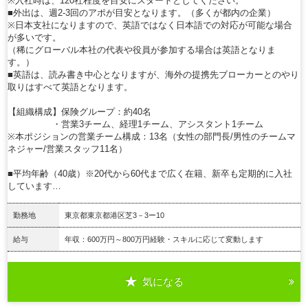
※入社時は、120社程度を目安にスタートとしてください。
■外出は、週2-3回のアポが目安となります。（多くが都内の企業）
※日本支社になりますので、英語ではなく日本語での対応が可能な場合
が多いです。
（稀にグローバル本社の代表や役員が参加する場合は英語となりま
す。）
■英語は、読み書き中心となりますが、海外の提携先ブローカーとのやり
取りはすべて英語となります。
【組織構成】保険グループ：約40名
・営業3チーム、経理1チーム、アシスタント1チーム
※本ポジションの営業チーム構成：13名（女性の部門長/男性のチームマ
ネジャー/営業スタッフ11名）
■平均年齢（40歳）※20代から60代まで広く在籍、新卒も定期的に入社
しています…
勤務地
東京都東京都港区芝3－3ー10
給与
年収：600万円～800万円経験・スキルに応じて変動します
気になる
詳細を見る