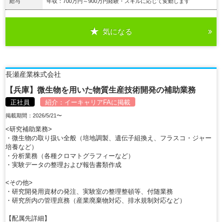
給与
年収：700万円～900万円経験・スキルに応じて変動します
気になる
詳細を見る
長瀬産業株式会社
【兵庫】微生物を用いた物質生産技術開発の補助業務
正社員
紹介：
イーキャリアFA
に掲載
掲載期間：2026/5/21〜
<研究補助業務>
・微生物の取り扱い全般（培地調製、遺伝子組換え、フラスコ・ジャー
培養など）
・分析業務（各種クロマトグラフィーなど）
・実験データの整理および報告書類作成
<その他>
・研究開発用資材の発注、実験室の整理整頓等、付随業務
・研究所内の管理庶務（産業廃棄物対応、排水規制対応など）
【配属先詳細】