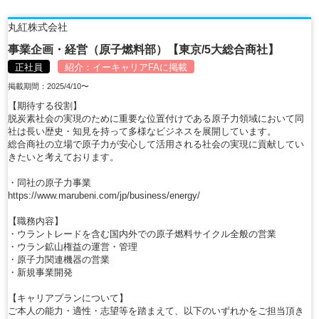
丸紅株式会社
事業企画・経営（原子燃料部）【東京/5大総合商社】
正社員
紹介：
イーキャリアFA
に掲載
掲載期間：2025/4/10〜
【期待する役割】
脱炭素社会の実現のために重要な位置付けである原子力領域において同
社は長い歴史・知見を持って多様なビジネスを展開しています。
総合商社の立場で原子力が安心して活用される社会の実現に貢献してい
きたいと考えております。
・同社の原子力事業
https://www.marubeni.com/jp/business/energy/
【職務内容】
・ウラントレードを含む国内外での原子燃料サイクル全般の営業
・ウラン鉱山権益の運営・管理
・原子力関連機器の営業
・新規事業開発
【キャリアプランについて】
ご本人の能力・適性・志望等を踏まえて、以下のいずれかをご担当頂き