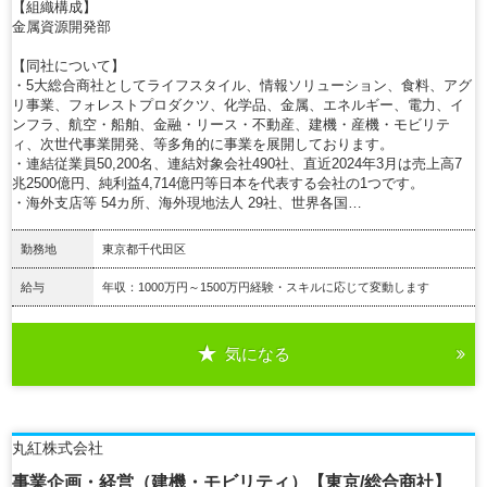
【組織構成】
金属資源開発部
【同社について】
・5大総合商社としてライフスタイル、情報ソリューション、食料、アグ
リ事業、フォレストプロダクツ、化学品、金属、エネルギー、電力、イ
ンフラ、航空・船舶、金融・リース・不動産、建機・産機・モビリテ
ィ、次世代事業開発、等多角的に事業を展開しております。
・連結従業員50,200名、連結対象会社490社、直近2024年3月は売上高7
兆2500億円、純利益4,714億円等日本を代表する会社の1つです。
・海外支店等 54カ所、海外現地法人 29社、世界各国…
勤務地
東京都千代田区
給与
年収：1000万円～1500万円経験・スキルに応じて変動します
気になる
詳細を見る
丸紅株式会社
事業企画・経営（建機・モビリティ）【東京/総合商社】