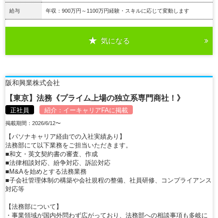
給与
年収：900万円～1100万円経験・スキルに応じて変動します
気になる
詳細を見る
阪和興業株式会社
【東京】法務《プライム上場の独立系専門商社！》
正社員
紹介：
イーキャリアFA
に掲載
掲載期間：2026/6/12〜
【パソナキャリア経由での入社実績あり】
法務部にて以下業務をご担当いただきます。
■和文・英文契約書の審査、作成
■法律相談対応、紛争対応、訴訟対応
■M&Aを始めとする法務業務
■子会社管理体制の構築や会社規程の整備、社員研修、コンプライアンス
対応等
【法務部について】
・事業領域が国内外問わず広がっており、法務部への相談事項も多岐に