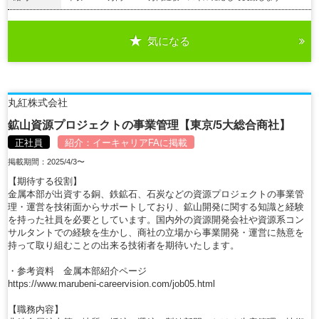
気になる
詳細を見る
丸紅株式会社
鉱山資源プロジェクトの事業管理【東京/5大総合商社】
正社員
紹介：
イーキャリアFA
に掲載
掲載期間：2025/4/3〜
【期待する役割】
金属本部が出資する銅、鉄鉱石、石炭などの資源プロジェクトの事業管
理・運営を技術面からサポートしており、鉱山開発に関する知識と経験
を持った社員を必要としています。国内外の資源開発会社や資源系コン
サルタントでの経験を生かし、商社の立場から事業開発・運営に熱意を
持って取り組むことの出来る技術者を期待いたします。
・参考資料 金属本部紹介ページ
https://www.marubeni-careervision.com/job05.html
【職務内容】