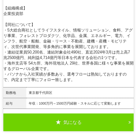
【組織構成】
企業投資部
【同社について】
・5大総合商社としてライフスタイル、情報ソリューション、食料、アグ
リ事業、フォレストプロダクツ、化学品、金属、エネルギー、電力、イ
ンフラ、航空・船舶、金融・リース・不動産、建機・産機・モビリテ
ィ、次世代事業開発、等多角的に事業を展開しております。
・連結従業員50,200名、連結対象会社490社、直近2024年3月は売上高7
兆2500億円、純利益4,714億円等日本を代表する会社の1つです。
・海外支店等 54カ所、海外現地法人 29社、世界各国に様々な事業を展開
するグローバル企業です。
・パソナから入社実績が多数あり、選考フローは熟知しておりますの
で、内定まで丁寧にフォロー致します。
勤務地
東京都千代田区
給与
年収：1000万円～1500万円経験・スキルに応じて変動します
気になる
詳細を見る