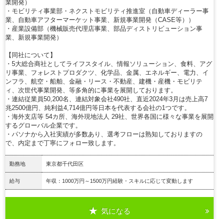
業開発）
・モビリティ事業部・ネクストモビリティ推進室（自動車ディーラー事
業、自動車アフターマーケット事業、新規事業開発（CASE等））
・産業設備部（機械販売代理店事業、部品ディストリビューション事
業、新規事業開発）
【同社について】
・5大総合商社としてライフスタイル、情報ソリューション、食料、アグ
リ事業、フォレストプロダクツ、化学品、金属、エネルギー、電力、イ
ンフラ、航空・船舶、金融・リース・不動産、建機・産機・モビリテ
ィ、次世代事業開発、等多角的に事業を展開しております。
・連結従業員50,200名、連結対象会社490社、直近2024年3月は売上高7
兆2500億円、純利益4,714億円等日本を代表する会社の1つです。
・海外支店等 54カ所、海外現地法人 29社、世界各国に様々な事業を展開
するグローバル企業です。
・パソナから入社実績が多数あり、選考フローは熟知しておりますの
で、内定まで丁寧にフォロー致します。
勤務地
東京都千代田区
給与
年収：1000万円～1500万円経験・スキルに応じて変動します
気になる
詳細を見る