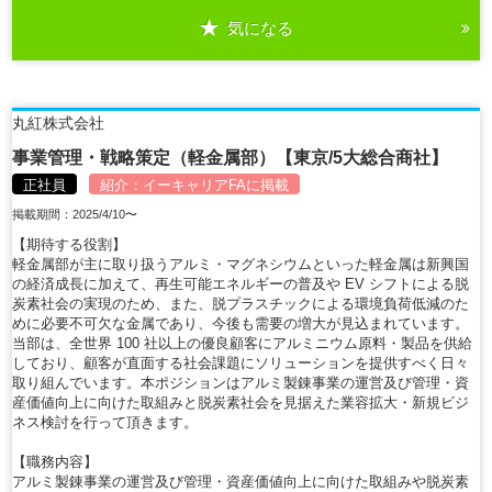
気になる
詳細を見る
丸紅株式会社
事業管理・戦略策定（軽金属部）【東京/5大総合商社】
正社員
紹介：
イーキャリアFA
に掲載
掲載期間：2025/4/10〜
【期待する役割】
軽金属部が主に取り扱うアルミ・マグネシウムといった軽金属は新興国
の経済成長に加えて、再生可能エネルギーの普及や EV シフトによる脱
炭素社会の実現のため、また、脱プラスチックによる環境負荷低減のた
めに必要不可欠な金属であり、今後も需要の増大が見込まれています。
当部は、全世界 100 社以上の優良顧客にアルミニウム原料・製品を供給
しており、顧客が直面する社会課題にソリューションを提供すべく日々
取り組んでいます。本ポジションはアルミ製錬事業の運営及び管理・資
産価値向上に向けた取組みと脱炭素社会を見据えた業容拡大・新規ビジ
ネス検討を行って頂きます。
【職務内容】
アルミ製錬事業の運営及び管理・資産価値向上に向けた取組みや脱炭素