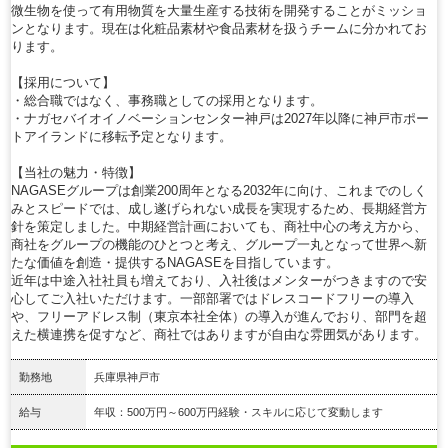
微生物を使って有用物質を大量生産する技術を開発することがミッショ
ンとなります。現在は化粧品素材や食品素材を扱うチームに分かれてお
ります。
【採用について】
・総合職ではなく、事務職としての採用となります。
・ナガセバイオイノベーションセンター神戸は2027年以降に神戸市ポー
トアイランドに移転予定となります。
【当社の魅力・特徴】
NAGASEグループは創業200周年となる2032年に向け、これまでのしく
みとスピードでは、成し遂げられない成長を実現するため、長期経営方
針を策定しました。中期経営計画においても、商社中心の考え方から、
商社をグループの機能のひとつと考え、グループ一丸となって世界へ新
たな価値を創造・提供するNAGASEを目指しています。
近年は中途入社社員も増えており、入社後はメンターがつきますので安
心してご入社いただけます。一部部署ではドレスコードフリーの導入
や、フリーアドレス制（東京本社全体）の導入が進んでおり、部門を超
えた横連携を促すなど、商社ではありますが自由な雰囲気があります。
勤務地
兵庫県神戸市
給与
年収：500万円～600万円経験・スキルに応じて変動します