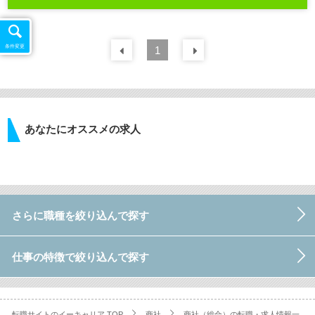
条件変更
前の
1
30
件
次の
30
件
あなたにオススメの求人
さらに職種を絞り込んで探す
仕事の特徴で絞り込んで探す
転職サイトのイーキャリア TOP
商社
商社（総合）の転職・求人情報一