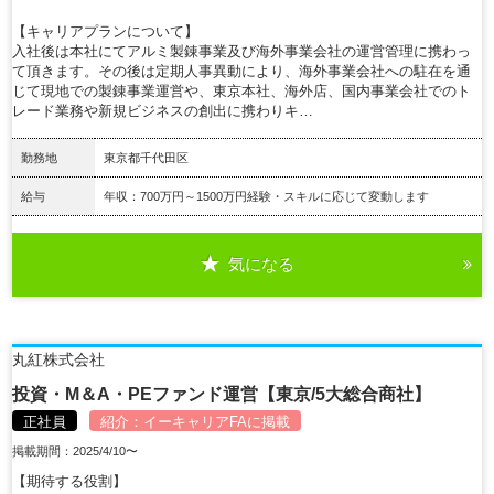
【キャリアプランについて】
入社後は本社にてアルミ製錬事業及び海外事業会社の運営管理に携わっ
て頂きます。その後は定期人事異動により、海外事業会社への駐在を通
じて現地での製錬事業運営や、東京本社、海外店、国内事業会社でのト
レード業務や新規ビジネスの創出に携わりキ…
勤務地
東京都千代田区
給与
年収：700万円～1500万円経験・スキルに応じて変動します
気になる
詳細を見る
丸紅株式会社
投資・M＆A・PEファンド運営【東京/5大総合商社】
正社員
紹介：
イーキャリアFA
に掲載
掲載期間：2025/4/10〜
【期待する役割】