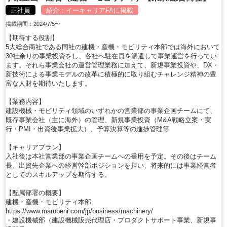
正社員
紹介：
イーキャリアFA
に掲載
掲載期間：2024/7/5〜
【期待する役割】
5大総合商社である同社の建機・産機・モビリティ本部では海外において
30社余りの事業投資をし、各社へ駐在員を派遣して事業運営を行ってい
ます。それら事業会社の運営管理業務に加えて、新規事業投資や、DX・
新技術による事業モデルの改革に積極的に取り組むチャレンジ精神の豊
富な人財を期待いたします。
【業務内容】
建設機械・モビリティ領域のいずれかの営業部の事業企画チームにて、
既存事業会社（主に海外）の管理、新規事業投資（M&A戦略立案・実
行・PMI・出資後事業拡大）、予算決算等の進捗管理等
【キャリアプラン】
入社後は本社営業部の事業企画チームへの登用を予定。その後はチーム
長、出資先企業への経営幹部ポジションを担い、将来的には事業経営者
としてのスキルアップを期待する。
【配属部署の概要】
建機・産機・モビリティ本部
https://www.marubeni.com/jp/business/machinery/
・建設機械部（建設機械販売代理店・プロダクトサポート事業、新規事