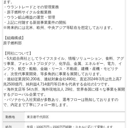
ます。
・ウラントレードとその管理業務
・原子燃料サイクル全般業務
・ウラン鉱山権益の運営・管理
・上記に付随する新規事業案件の開拓
※将来的には北米、欧州、中央アジア等駐在を想定しております。
【組織構成】
原子燃料部
【同社について】
・5大総合商社としてライフスタイル、情報ソリューション、食料、アグ
リ事業、フォレストプロダクツ、化学品、金属、エネルギー、電力、イ
ンフラ、航空・船舶、金融・リース・不動産、建機・産機・モビリテ
ィ、次世代事業開発、等多角的に事業を展開しております。
・連結従業員50,200名、連結対象会社490社、直近2024年3月は売上高7
兆2500億円、純利益4,714億円等日本を代表する会社の1つです。
・海外支店等 54カ所、海外現地法人 29社、世界各国に様々な事業を展開
するグローバル企業です。
・パソナから入社実績が多数あり、選考フローは熟知しておりますの
で、内定まで丁寧にフォロー致します。
勤務地
東京都千代田区
給与
年収：1000万円～1500万円経験・スキルに応じて変動します