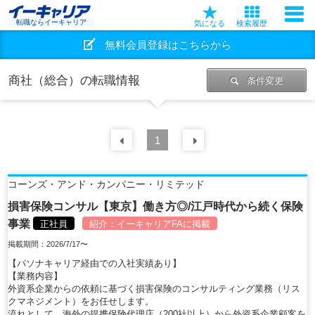
転職ならイーキャリア
気になる
検索履歴
無料会員登録はこちらから
商社（総合）の転職情報
条件変更
前の
1
30
件
次の
30
件
コーンズ・アンド・カンパニー・リミテッド
損害保険コンサル【東京】働き方◎/江戸時代から続く保険
事業
正社員
紹介：
イーキャリアFA
に掲載
掲載期間：2026/7/17〜
【パソナキャリア経由での入社実績あり】
【業務内容】
外資系企業からの依頼に基づく損害保険のコンサルティング業務（リス
クマネジメント）をお任せします。
流れとして、海外の提携保険代理店（200社以上）から外資系企業顧客を