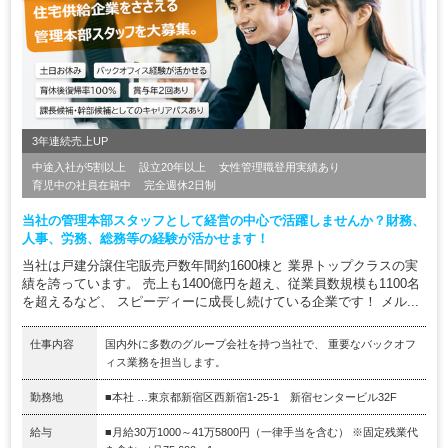
3年連続売上UP
中途入社が5割以上
設立20年以上
女性管理職登用実績あり
育児中の社員在籍中
完全週休2日制
当社の管理本部スタッフとして経営の中心で活躍しませんか？財務、
人事、労務、総務等の経験が活かせます！
当社は戸建分譲住宅販売戸数年間約1600棟と 業界トップクラスの実
績を誇っています。 売上も1400億円を超え、従業員数規模も1100名
を超えるなど、 スピーディーに成長し続けている企業です！ メル...
仕事内容
国内外に多数のグループ会社を持つ当社で、 重要なバックオフ
ィス業務を担当します。
勤務地
■本社 …東京都新宿区西新宿1-25-1 新宿センタービル32F
給与
■月給30万1000～41万5800円（一律手当を含む） ※固定残業代