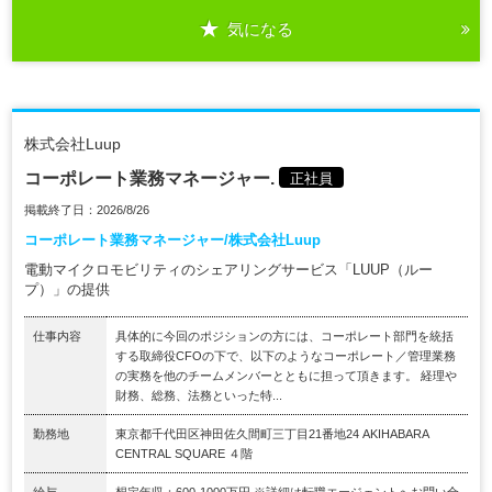
気になる
株式会社Luup
コーポレート業務マネージャー.
正社員
掲載終了日：2026/8/26
コーポレート業務マネージャー/株式会社Luup
電動マイクロモビリティのシェアリングサービス「LUUP（ルー
プ）」の提供
仕事内容
具体的に今回のポジションの方には、コーポレート部門を統括
する取締役CFOの下で、以下のようなコーポレート／管理業務
の実務を他のチームメンバーとともに担って頂きます。 経理や
財務、総務、法務といった特...
勤務地
東京都千代田区神田佐久間町三丁目21番地24 AKIHABARA
CENTRAL SQUARE ４階
給与
想定年収：600-1000万円 ※詳細は転職エージェントへお問い合