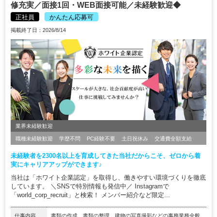
修充実／面接1回・WEB面接可能／未経験歓迎◆
正社員
かんたん応募可
掲載終了日：2026/8/14
業界未経験歓迎
職種未経験歓迎
学歴不問
PC経験不要
土日祝休み
交通費全額支給
未経験者を2300名以上を育成してきた当社だからこそ、ゼロから着
実にキャリアアップができます♪
当社は「ホワイト企業認定」を取得し、働きやすい環境づくりを徹底
しています。 ＼SNSで特別情報も発信中／ Instagramで
「world_corp_recruit」と検索！ メンバー紹介など限定...
仕事内容
書類の作成、書類の整理、建物の写真撮影などの事務業務全般