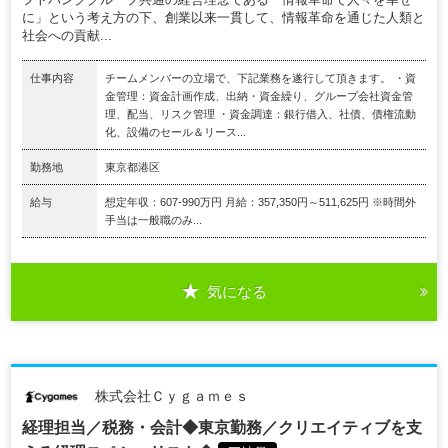
に」という考え方の下、創業以来一貫して、情報革命を通じた人類と
社会への貢献...
仕事内容
チームメンバーの立場で、下記業務を遂行して頂きます。 ・資
金管理：資金計画作成、出納・資金繰り、グループ会社資金管
理、配当、リスク管理 ・資金調達：銀行借入、社債、債権流動
化、設備のセール＆リース...
勤務地
東京都港区
給与
想定年収：607-990万円 月給：357,350円～511,625円 ※時間外
手当は一般職のみ...
気になる
株式会社Ｃｙｇａｍｅｓ
経理担当／税務・会計◆東京勤務／クリエイティブを支