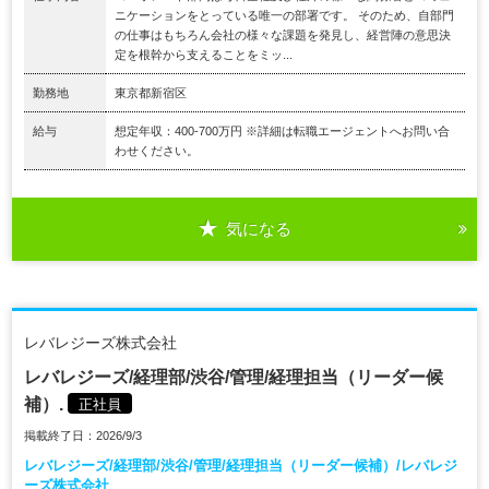
ニケーションをとっている唯一の部署です。 そのため、自部門
の仕事はもちろん会社の様々な課題を発見し、経営陣の意思決
定を根幹から支えることをミッ...
勤務地
東京都新宿区
給与
想定年収：400-700万円 ※詳細は転職エージェントへお問い合
わせください。
気になる
レバレジーズ株式会社
レバレジーズ/経理部/渋谷/管理/経理担当（リーダー候
補）.
正社員
掲載終了日：2026/9/3
レバレジーズ/経理部/渋谷/管理/経理担当（リーダー候補）/レバレジ
ーズ株式会社