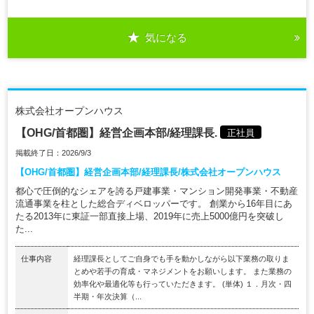
気になる
株式会社オープンハウス
【OHG/首都圏】経営企画本部/経理課長.
正社員
掲載終了日：2026/9/3
【OHG/首都圏】経営企画本部/経理課長/株式会社オープンハウス
都心で圧倒的なシェアを誇る戸建事業・マンション開発事業・不動産
流通事業を柱とした総合ディベロッパーです。 創業から16年目にあ
たる2013年に東証一部直接上場、2019年に売上5000億円を突破し
た...
仕事内容
経理課長としてご自身でも手を動かしながら以下業務の取りま
とめや若手の育成・マネジメントをお願いします。 また業務の
効率化や最適化等も行っていただきます。 (単体) １．月次・四
半期・年次決算（...