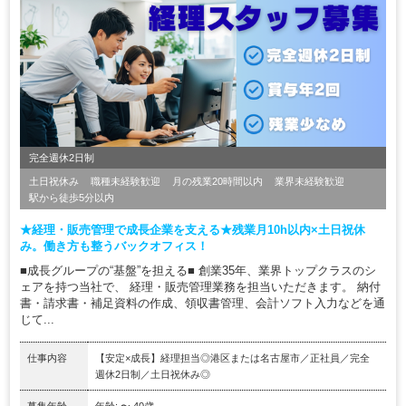
完全週休2日制
土日祝休み
職種未経験歓迎
月の残業20時間以内
業界未経験歓迎
駅から徒歩5分以内
★経理・販売管理で成長企業を支える★残業月10h以内×土日祝休
み。働き方も整うバックオフィス！
■成長グループの“基盤”を担える■ 創業35年、業界トップクラスのシ
ェアを持つ当社で、 経理・販売管理業務を担当いただきます。 納付
書・請求書・補足資料の作成、領収書管理、会計ソフト入力などを通
じて...
仕事内容
【安定×成長】経理担当◎港区または名古屋市／正社員／完全
週休2日制／土日祝休み◎