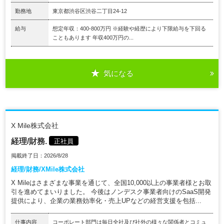
勤務地
東京都渋谷区渋谷二丁目24-12
給与
想定年収：400-800万円 ※経験や経歴により下限給与を下回る
こともあります 年収400万円の...
気になる
X Mile株式会社
経理/財務.
正社員
掲載終了日：2026/8/28
経理/財務/XMile株式会社
X Mileはさまざまな事業を通じて、全国10,000以上の事業者様とお取
引を進めてまいりました。 今後はノンデスク事業者向けのSaaS開発
提供により、企業の業務効率化・売上UPなどの経営支援を包括...
仕事内容
コーポレート部門は毎日全社及び社外の様々な関係者とコミュ