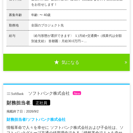
をお任せします！
募集年齢
年齢: 〜 40歳
勤務地
全国のプロジェクト先
給与
〈給与形態が選択できます〉 １)月給+交通費+（残業代は全額
別途支給） 首都圏：月給30.0万円～...
気になる
ソフトバンク株式会社
New
財務担当者.
正社員
掲載終了日：2026/9/2
財務担当者/ソフトバンク株式会社
情報革命で人々を幸せに ソフトバンク株式会社および子会社は、ソ
フトバンクグループ共通の経営理念である「情報革命で人々を幸せ