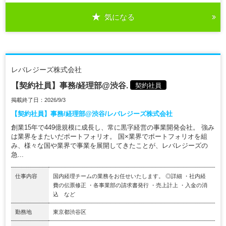
気になる
レバレジーズ株式会社
【契約社員】事務/経理部@渋谷.
契約社員
掲載終了日：2026/9/3
【契約社員】事務/経理部@渋谷/レバレジーズ株式会社
創業15年で449億規模に成長し、常に黒字経営の事業開発会社。 強み
は業界をまたいだポートフォリオ。 国×業界でポートフォリオを組
み、様々な国や業界で事業を展開してきたことが、レバレジーズの
急...
仕事内容
国内経理チームの業務をお任せいたします。 ◎詳細 ・社内経
費の伝票修正 ・各事業部の請求書発行 ・売上計上 ・入金の消
込 など
勤務地
東京都渋谷区