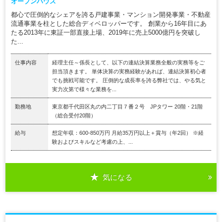
オープンハウス
都心で圧倒的なシェアを誇る戸建事業・マンション開発事業・不動産
流通事業を柱とした総合ディベロッパーです。 創業から16年目にあ
たる2013年に東証一部直接上場、2019年に売上5000億円を突破し
た...
仕事内容
経理主任～係長として、以下の連結決算業務全般の実務等をご
担当頂きます。 単体決算の実務経験があれば、連結決算初心者
でも挑戦可能です。 圧倒的な成長率を誇る弊社では、やる気と
実力次第で様々な業務を...
勤務地
東京都千代田区丸の内二丁目７番２号 JPタワー 20階・21階
（総合受付20階）
給与
想定年収：600-850万円 月給35万円以上＋賞与（年2回） ※経
験およびスキルなど考慮の上、...
気になる