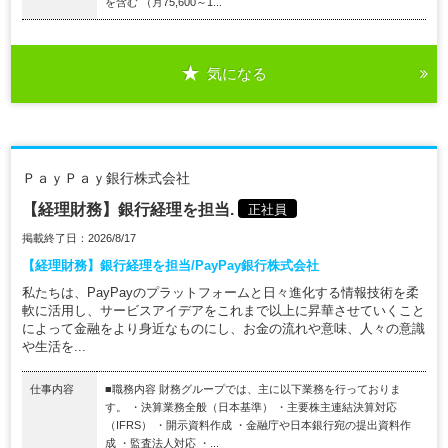
を含む （月75,600～1...
気になる
ＰａｙＰａｙ銀行株式会社
【経理財務】銀行経理を担当.
正社員
掲載終了日：2026/8/17
【経理財務】銀行経理を担当/PayPay銀行株式会社
私たちは、PayPayのプラットフォームと日々進化する情報技術を柔
軟に活用し、サービスアイデアをこれまで以上に昇華させていくこと
によって金融をより身近なものにし、お金の流れや意味、人々の意識
や生活を...
仕事内容
■職務内容 財務グループでは、主に以下業務を行っておりま
す。 ・決算業務全般（日本基準） ・主要株主連結決算対応
（IFRS） ・開示資料作成 ・金融庁や日本銀行宛の提出資料作
成 ・監査法人対応 ・...