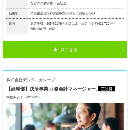
などの作成実務 ・会社法...
勤務地
東京都渋谷区神宮前6-27-8 京セラ原宿ビル2F
給与
想定年収：605-801万円 面談により決定 ※月額419,710 円～
555,480 円（年額...
気になる
株式会社デジタルガレージ
【経理部】決済事業 財務会計マネージャー.
正社員
掲載終了日：2026/8/20