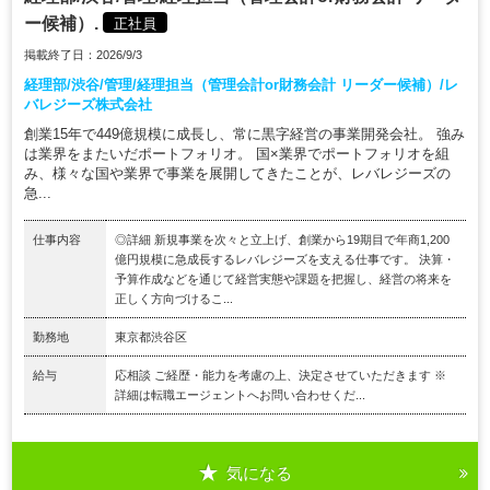
ー候補）.
正社員
掲載終了日：2026/9/3
経理部/渋谷/管理/経理担当（管理会計or財務会計 リーダー候補）/レ
バレジーズ株式会社
創業15年で449億規模に成長し、常に黒字経営の事業開発会社。 強み
は業界をまたいだポートフォリオ。 国×業界でポートフォリオを組
み、様々な国や業界で事業を展開してきたことが、レバレジーズの
急...
仕事内容
◎詳細 新規事業を次々と立上げ、創業から19期目で年商1,200
億円規模に急成長するレバレジーズを支える仕事です。 決算・
予算作成などを通じて経営実態や課題を把握し、経営の将来を
正しく方向づけるこ...
勤務地
東京都渋谷区
給与
応相談 ご経歴・能力を考慮の上、決定させていただきます ※
詳細は転職エージェントへお問い合わせくだ...
気になる