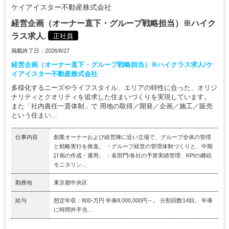
ケイアイスター不動産株式会社
経営企画（オーナー直下・グループ戦略担当）※ハイク
ラス求人.
正社員
掲載終了日：2026/8/27
経営企画（オーナー直下・グループ戦略担当）※ハイクラス求人/ケ
イアイスター不動産株式会社
多様化するニーズやライフスタイル、エリアの特性に合った、オリジ
ナリティとクオリティを追求した住まいづくりを実現しています。
また「社内責任一貫体制」で 用地の取得／開発／企画／施工／販売
という住まい...
仕事内容
創業オーナーおよび経営陣に近い立場で、グループ全体の管理
と戦略実行を推進。 ・グループ経営の管理体制づくりと、中期
計画の作成・運用。 ・各部門/各社の予算実績管理、KPIの継続
モニタリン...
勤務地
東京都中央区
給与
想定年収：800-万円 年俸8,000,000円～。 分割回数14回。 年俸
に時間外手当...