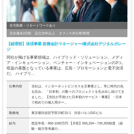
在宅勤務・リモートワークあり
完全週休2日制
設立20年以上
オフィス内分煙/禁煙
【経理部】決済事業 財務会計マネージャー/株式会社デジタルガレー
ジ
同社が掲げる事業領域は、ハイブリッド・ソリューション、メディ
ア・インキュベーション、ベンチャー・インキュベーションの3つ。
収益の基盤となっている事業は、広告・プロモーションと電子決済
だ。 ハイブリ...
仕事内容
当社は、インターネットビジネスを主事業とし、常に時代の先
を読み、 「日本初」の数々のプロジェクトを生み出し続けてき
ました。 【当社が手掛けた日本初のサービス・事業】 ・日本
で初めての個人用ホー...
勤務地
東京都渋谷区宇田川町15-1 渋谷パルコDGビル
給与
想定年収：850-1000万円 【月収】655,204～735,305程度 （経
験・能力等考慮の...