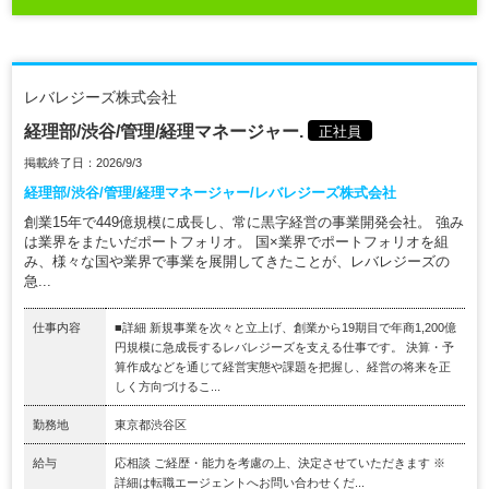
レバレジーズ株式会社
経理部/渋谷/管理/経理マネージャー.
正社員
掲載終了日：2026/9/3
経理部/渋谷/管理/経理マネージャー/レバレジーズ株式会社
創業15年で449億規模に成長し、常に黒字経営の事業開発会社。 強み
は業界をまたいだポートフォリオ。 国×業界でポートフォリオを組
み、様々な国や業界で事業を展開してきたことが、レバレジーズの
急...
仕事内容
■詳細 新規事業を次々と立上げ、創業から19期目で年商1,200億
円規模に急成長するレバレジーズを支える仕事です。 決算・予
算作成などを通じて経営実態や課題を把握し、経営の将来を正
しく方向づけるこ...
勤務地
東京都渋谷区
給与
応相談 ご経歴・能力を考慮の上、決定させていただきます ※
詳細は転職エージェントへお問い合わせくだ...