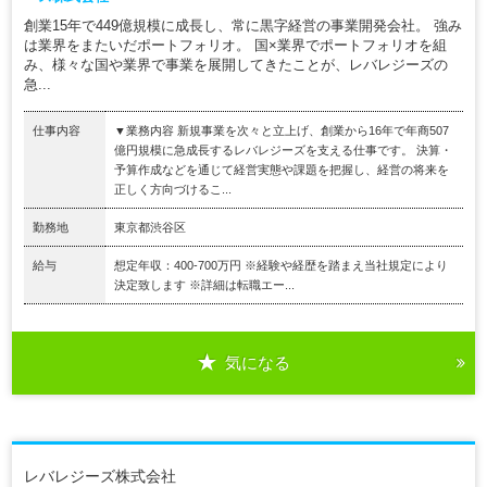
創業15年で449億規模に成長し、常に黒字経営の事業開発会社。 強み
は業界をまたいだポートフォリオ。 国×業界でポートフォリオを組
み、様々な国や業界で事業を展開してきたことが、レバレジーズの
急...
仕事内容
▼業務内容 新規事業を次々と立上げ、創業から16年で年商507
億円規模に急成長するレバレジーズを支える仕事です。 決算・
予算作成などを通じて経営実態や課題を把握し、経営の将来を
正しく方向づけるこ...
勤務地
東京都渋谷区
給与
想定年収：400-700万円 ※経験や経歴を踏まえ当社規定により
決定致します ※詳細は転職エー...
気になる
レバレジーズ株式会社