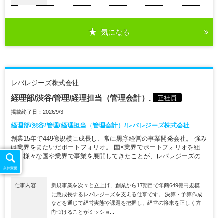
気になる
レバレジーズ株式会社
経理部/渋谷/管理/経理担当（管理会計）.
正社員
掲載終了日：2026/9/3
経理部/渋谷/管理/経理担当（管理会計）/レバレジーズ株式会社
創業15年で449億規模に成長し、常に黒字経営の事業開発会社。 強み
は業界をまたいだポートフォリオ。 国×業界でポートフォリオを組
み、様々な国や業界で事業を展開してきたことが、レバレジーズの
急...
条件変更
仕事内容
新規事業を次々と立上げ、創業から17期目で年商649億円規模
に急成長するレバレジーズを支える仕事です。 決算・予算作成
などを通じて経営実態や課題を把握し、経営の将来を正しく方
向づけることがミッショ...