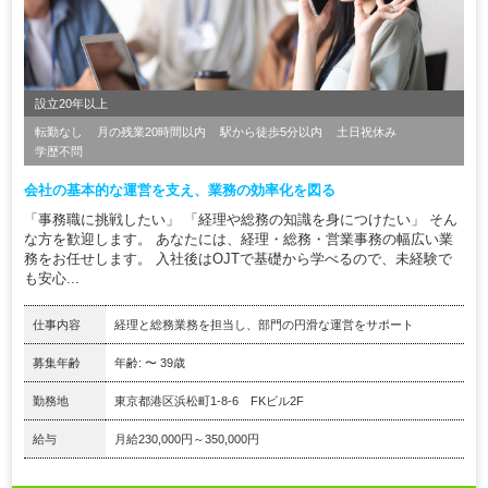
設立20年以上
転勤なし
月の残業20時間以内
駅から徒歩5分以内
土日祝休み
学歴不問
会社の基本的な運営を支え、業務の効率化を図る
「事務職に挑戦したい」 「経理や総務の知識を身につけたい」 そん
な方を歓迎します。 あなたには、経理・総務・営業事務の幅広い業
務をお任せします。 入社後はOJTで基礎から学べるので、未経験で
も安心...
仕事内容
経理と総務業務を担当し、部門の円滑な運営をサポート
募集年齢
年齢: 〜 39歳
勤務地
東京都港区浜松町1-8-6 FKビル2F
給与
月給230,000円～350,000円