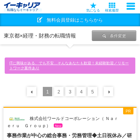
転職ならイーキャリア
気になる
検索履歴
無料会員登録はこちらから
東京都×経理・財務の転職情報
条件変更
ITに興味がある、でも不安…そんなあなたも歓迎！未経験歓迎／リモー
トワーク案件あり
前の
1
30
2
件
3
4
5
次の
30
PR
株式会社ワールドコーポレーション（ Ｎａｒ
ｅｒｕ Ｇｒｏｕｐ）
New
事務作業が中心の総合事務・労務管理◆土日祝休み／研