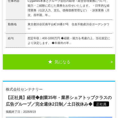
仕事内容
Cygames本体とグループ会社の経理・経営管理業務について、
能力・ご経験に応じた業務をお任せいたします。 ・日常的な経
理業務（仕訳入力、支払、債権債務管理など） ・決算業務（月
次、四半期、年...
勤務地
東京都渋谷区南平台町16番17号 住友不動産渋谷ガーデンタワ
ー
給与
想定年収：400-1000万円 ◆経験・能力を考慮の上、当社規定に
より決定します。 ◆年俸外の半...
気になる
株式会社センテナリー
【正社員】経理◆創業35年・業界シェアトップクラスの
広告グループ／完全週休2日制／土日祝休み◆
正社員
掲載終了日：2026/8/19