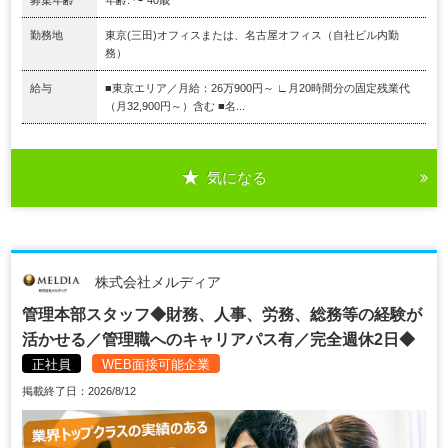
募集年齢
年齢: 〜 40歳
勤務地
東京(三田)オフィスまたは、名古屋オフィス（自社ビル内勤
務）
給与
■東京エリア／月給：26万900円～ ∟月20時間分の固定残業代
（月32,900円～）含む ■名...
気になる
株式会社メルディア
管理本部スタッフ◆財務、人事、労務、総務等の経験が
活かせる／管理職へのキャリアパス有／完全週休2日◆
正社員
WEB面接可能企業
掲載終了日：2026/8/12