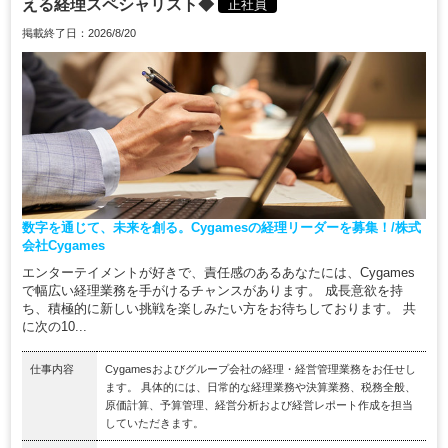
える経理スペシャリスト◆
正社員
掲載終了日：2026/8/20
数字を通じて、未来を創る。Cygamesの経理リーダーを募集！/株式
会社Cygames
エンターテイメントが好きで、責任感のあるあなたには、Cygames
で幅広い経理業務を手がけるチャンスがあります。 成長意欲を持
ち、積極的に新しい挑戦を楽しみたい方をお待ちしております。 共
に次の10...
仕事内容
Cygamesおよびグループ会社の経理・経営管理業務をお任せし
ます。 具体的には、日常的な経理業務や決算業務、税務全般、
原価計算、予算管理、経営分析および経営レポート作成を担当
していただきます。