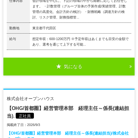
仕事内容
会計領域を中心に、下記の領域の中から経験に応じてお任せし
ます。 ・計数管理（グループ全体の予算作成/実績管理、計数
管理の高度化、会計方針の検討） ・財務戦略（調達方針の検
討、リスク管理、財務指標管...
勤務地
東京都千代田区
給与
想定年収：600-1200万円 ※予定年収はあくまでも目安の金額で
あり、選考を通じて上下する可能...
気になる
株式会社オープンハウス
【OHG/首都圏】経営管理本部 経理主任～係長(連結担
当).
正社員
掲載終了日：2026/9/3
【OHG/首都圏】経営管理本部 経理主任～係長(連結担当)/株式会社