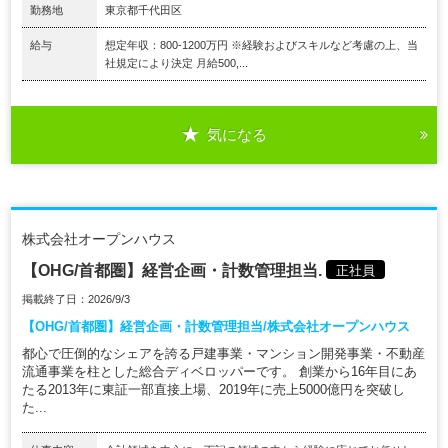
勤務地
東京都千代田区
給与
想定年収：800-1200万円 ※経験およびスキルなど考慮の上、当
社規定により決定 月給500,...
気になる
株式会社オープンハウス
【OHG/首都圏】経営企画・計数管理担当.
正社員
掲載終了日：2026/9/3
【OHG/首都圏】経営企画・計数管理担当/株式会社オープンハウス
都心で圧倒的なシェアを誇る戸建事業・マンション開発事業・不動産
流通事業を柱とした総合ディベロッパーです。 創業から16年目にあ
たる2013年に東証一部直接上場、2019年に売上5000億円を突破し
た...