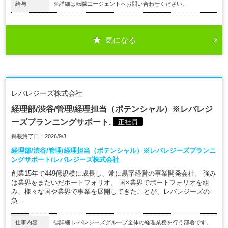
給与
※詳細は転職エージェントへお問い合わせください。
気になる
レバレジーズ株式会社
経理部/渋谷/管理/経理担当（ポテンシャル）※レバレジ
ーズプランニングサポート.
正社員
掲載終了日：2026/9/3
経理部/渋谷/管理/経理担当（ポテンシャル）※レバレジーズプランニ
ングサポート/レバレジーズ株式会社
創業15年で449億規模に成長し、常に黒字経営の事業開発会社。 強み
は業界をまたいだポートフォリオ。 国×業界でポートフォリオを組
み、様々な国や業界で事業を展開してきたことが、レバレジーズの
急...
仕事内容
◎詳細 レバレジーズグループ全体の経理業務を行う部署です。