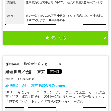
勤務地
東京都渋谷区南平台町16番17号 住友不動産渋谷ガーデンタワ
ー
給与
想定年収：400-1000万円 ◆経験・能力を考慮の上、当社規定に
より決定します。 ◆年俸外の半...
気になる
株式会社Ｃｙｇａｍｅｓ
経理担当／会計 東京.
正社員
掲載終了日：2026/8/20
経理担当／会計 東京/株式会社Cygames
2011年5月にサイバーエージェントグループとして設立。 ゲームの企
画・開発・運営を開始し、2011年9月にリリースした第一弾タイトル
「神撃のバハムート」、2012年4月にGoogle Playの売...