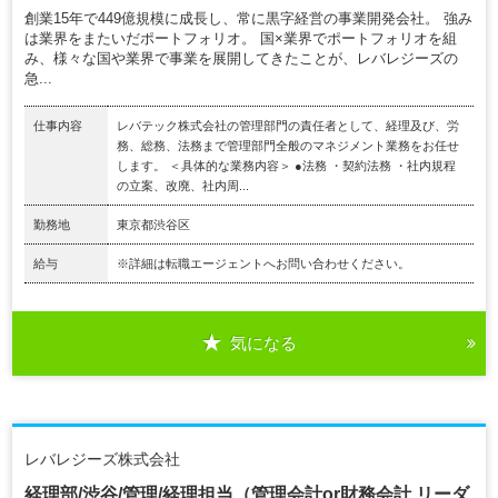
創業15年で449億規模に成長し、常に黒字経営の事業開発会社。 強み
は業界をまたいだポートフォリオ。 国×業界でポートフォリオを組
み、様々な国や業界で事業を展開してきたことが、レバレジーズの
急...
仕事内容
レバテック株式会社の管理部門の責任者として、経理及び、労
務、総務、法務まで管理部門全般のマネジメント業務をお任せ
します。 ＜具体的な業務内容＞ ●法務 ・契約法務 ・社内規程
の立案、改廃、社内周...
勤務地
東京都渋谷区
給与
※詳細は転職エージェントへお問い合わせください。
気になる
レバレジーズ株式会社
経理部/渋谷/管理/経理担当（管理会計or財務会計 リーダ