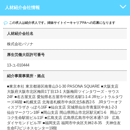
人材紹介会社情報
この求人は紹介求人です。姉妹サイト
イーキャリアFA
への応募になります
人材紹介会社名
株式会社パソナ
厚生労働大臣許可番号
13-ユ-010444
紹介事業事業所・拠点
■東京本社 東京都港区南青山3-1-30 PASONA SQUARE ■大阪支店
大阪府大阪市北区梅田1丁目13-1 大阪梅田ツインタワーズ・サウス
24F ■名古屋支店 愛知県名古屋市中村区名駅1-1-4 JRセントラルタワ
ーズ46階 ■札幌支店 北海道札幌市中央区北5条西2-5 JRタワーオフ
ィスプラザさっぽろ16F ■仙台支店 宮城県仙台市青葉区中央1-2-3
仙台マークワン18F ■岡山支店 岡山県岡山市北区駅元町1-6 岡山フ
コク生命駅前ビル11F ■広島支店 広島県広島市中区本通7-19 広島
ダイヤモンドビル7F ■福岡支店 福岡市中央区天神2-8-35 天神住友
生命FJビジネスセンター19階