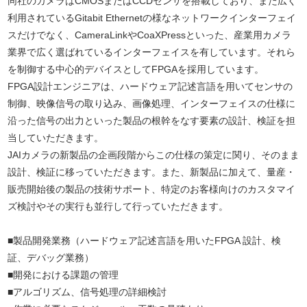
同社のカメラはCMOSまたはCCDセンサを搭載しており、また広く
利用されているGitabit Ethernetの様なネットワークインターフェイ
スだけでなく、CameraLinkやCoaXPressといった、産業用カメラ
業界で広く選ばれているインターフェイスを有しています。それら
を制御する中心的デバイスとしてFPGAを採用しています。
FPGA設計エンジニアは、ハードウェア記述言語を用いてセンサの
制御、映像信号の取り込み、画像処理、インターフェイスの仕様に
沿った信号の出力といった製品の根幹をなす要素の設計、検証を担
当していただきます。
JAIカメラの新製品の企画段階からこの仕様の策定に関り、そのまま
設計、検証に移っていただきます。また、新製品に加えて、量産・
販売開始後の製品の技術サポート、特定のお客様向けのカスタマイ
ズ検討やその実行も並行して行っていただきます。
■製品開発業務（ハードウェア記述言語を用いたFPGA 設計、検
証、デバッグ業務）
■開発における課題の管理
■アルゴリズム、信号処理の詳細検討