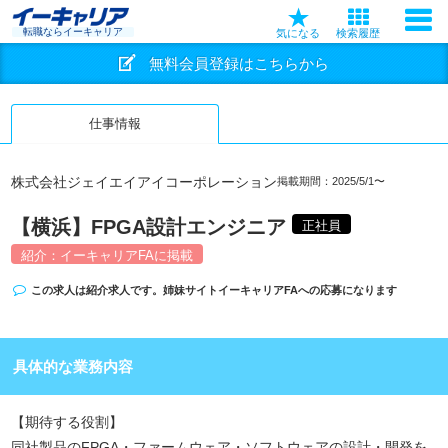
転職ならイーキャリア
気になる
検索履歴
無料会員登録はこちらから
仕事情報
株式会社ジェイエイアイコーポレーション
掲載期間：2025/5/1〜
【横浜】FPGA設計エンジニア
正社員
紹介：イーキャリアFAに掲載
この求人は紹介求人です。姉妹サイト
イーキャリアFA
への応募になります
具体的な業務内容
【期待する役割】
同社製品のFPGA・ファームウェア・ソフトウェアの設計・開発を