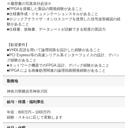
※履歴書の写真添付必須※
■FPGAを搭載した製品の開発経験があること
■仕様書作成・ドキュメンテーションスキルがあること
■ロジックアナライザ・オシロスコープを使用した信号波形確認の経
験があること
■仕様書、規格書、データシートが読解できる程度の英語力
【歓迎要件】
■VHDL言語を用いて論理回路を設計した経験があること
■PCI Express等の高速シリアル系インターフェイスの設計、デバッ
グ経験があること
■ネットワーク機器でのFPGA 設計、デバッグ経験があること
■FPGA による画像処理関連の論理回路開発経験があること
勤務地
神奈川県横浜市神奈川区
給与・待遇・福利厚生
年収：800万円～1000万円
経験・スキルに応じて変動します
休日・休暇