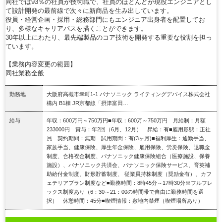
同社では93％の社員が技術職で、社員のほとんどが現役エンジニアとし
て設計開発の最前線で次々に新商品を生み出しています。
役員・経営企画・採用・総務部門にもエンジニア出身者を配置してお
り、多様なキャリアパスを描くことができます。
30年以上にわたり、最先端製品のコア技術を開発する重要な役割を担っ
ています。
【業務内容変更の範囲】
同社業務全般
勤務地
大阪府高槻市幸町1-1 パナソニック ライティングデバイス株式会社
構内 B1棟 JR京都線「摂津富田…
給与
年収：600万円～750万円■年収：600万～750万円 月給制：月額
233000円 賞与：年2回（6月、12月） 昇給：有■雇用形態：正社
員 契約期間：無期 試用期間：有(3ヶ月)■福利厚生：通勤手当、
家族手当、健康保険、厚生年金保険、雇用保険、労災保険、退職金
制度、合格祝金制度、パナソニック健康保険組合（医療施設、保養
施設）、パナソニック共済会、パナソニック保険サービス、育英補
助給付金制度、財形貯蓄制度、 従業員持株制度（奨励金有）、カフ
ェテリアプラン制度など■勤務時間：8時45分～17時30分※フルフレ
ックス制度あり（6：30～21：00の時間帯で自由に勤務時間を選
択） 休憩時間：45分■喫煙情報：敷地内禁煙（喫煙場所あり）