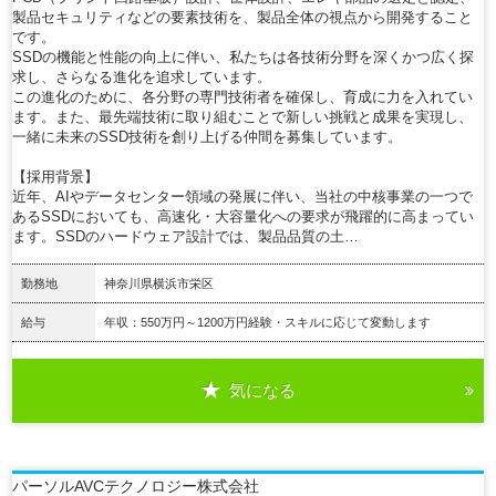
製品セキュリティなどの要素技術を、製品全体の視点から開発すること
です。
SSDの機能と性能の向上に伴い、私たちは各技術分野を深くかつ広く探
求し、さらなる進化を追求しています。
この進化のために、各分野の専門技術者を確保し、育成に力を入れてい
ます。また、最先端技術に取り組むことで新しい挑戦と成果を実現し、
一緒に未来のSSD技術を創り上げる仲間を募集しています。
【採用背景】
近年、AIやデータセンター領域の発展に伴い、当社の中核事業の一つで
あるSSDにおいても、高速化・大容量化への要求が飛躍的に高まってい
ます。SSDのハードウェア設計では、製品品質の土…
勤務地
神奈川県横浜市栄区
給与
年収：550万円～1200万円経験・スキルに応じて変動します
気になる
詳細を見る
パーソルAVCテクノロジー株式会社