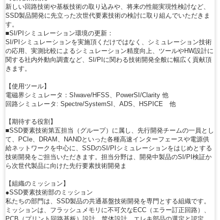
新しい回路技術や基板技術の取り込みや、将来の性能実現性検討など、
SSD製品開発に先立った次世代要素技術の検討に取り組んでいただきま
す。
■SI/PIシミュレーション環境の更新：
SI/PIシミュレーションを実施頂くだけではなく、シミュレーション技術
の応用、実測比較によるシミュレーション精度向上、ツールやHW設計に
関する社内外動向調査など、SI/PIに関わる技術開発全般に幅広く貢献頂
きます。
【使用ツール】
電磁界シミュレータ：SIwave/HFSS、PowerSI/Clarity 他
回路シミュレータ: Spectre/SystemSI、ADS、HSPICE 他
【期待する役割】
■SSD要素技術第五担当（グループ）に属し、先行開発チームの一員とし
て、PCIe、DRAM、NANDといった各種高速インターフェースや電源供
給ネットワークを中心に、SSDのSI/PIシミュレーションをはじめとする
技術開発をご担当いただきます。担当分野は、開発中製品のSI/PI検証か
ら次世代製品に向けた先行要素技術開発ま
【組織のミッション】
●SSD要素技術部のミッション
私たちの部門は、SSD製品の共通基盤技術開発を専門とする組織です。
ミッションは、フラッシュメモリに不可欠なECC（エラー訂正回路）、
PCB（プリント回路基板）設計、筐体設計、エレキ部品の選定と認定、