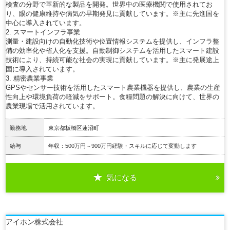
検査の分野で革新的な製品を開発。世界中の医療機関で使用されてお
り、眼の健康維持や病気の早期発見に貢献しています。※主に先進国を
中心に導入されています。
2. スマートインフラ事業
測量・建設向けの自動化技術や位置情報システムを提供し、インフラ整
備の効率化や省人化を支援。自動制御システムを活用したスマート建設
技術により、持続可能な社会の実現に貢献しています。※主に発展途上
国に導入されています。
3. 精密農業事業
GPSやセンサー技術を活用したスマート農業機器を提供し、農業の生産
性向上や環境負荷の軽減をサポート。食糧問題の解決に向けて、世界の
農業現場で活用されています。
勤務地
東京都板橋区蓮沼町
給与
年収：500万円～900万円経験・スキルに応じて変動します
気になる
詳細を見る
アイホン株式会社