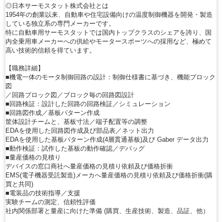
◎日本サーモスタット株式会社とは
1954年の創業以来、自動車や住宅設備向けの温度制御機器を開発・製造
している独立系の専門メーカーです。
特に自動車用サーモスタットでは国内トップクラスのシェアを誇り、国
内全乗用車メーカーへの供給やモータースポーツへの採用など、極めて
高い技術的信頼を得ています。
【職務詳細】
■機電一体のモータ制御回路の設計：制御仕様書に基づき、機能ブロック
図
／回路ブロック図／ブロック毎の回路図設計
■回路検証：設計した回路の回路検証／シミュレーション
■回路図作成／基板パターン作成
筐体設計チームと、基板寸法／端子配置等の調整
EDAを使用した回路図作成及び部品表／ネット出力
EDAを使用した基板パターン作成(4層貫通基板)及び Gaber データ出力
■動作検証：試作した基板の動作確認／デバッグ
■量産価格の見積り
デバイスの窓口商社へ量産価格の見積り依頼及び価格折衝
EMS(電子機器受託製造)メーカへ量産価格の見積り依頼及び価格折衝(購
買と共同)
■電装品の技術指導／支援
実験チームの測定、信頼性評価
社内関係部署と量産に向けた準備 (購買、生産技術、製造、品証、他）