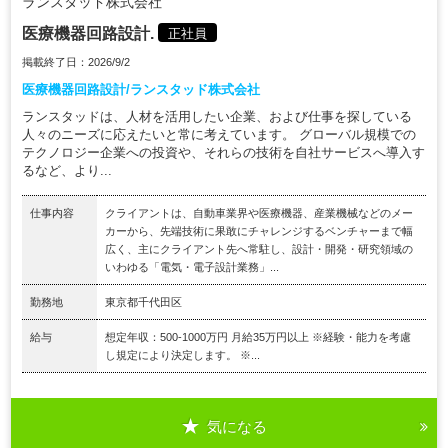
ランスタッド株式会社
医療機器回路設計.
正社員
掲載終了日：2026/9/2
医療機器回路設計/ランスタッド株式会社
ランスタッドは、人材を活用したい企業、および仕事を探している
人々のニーズに応えたいと常に考えています。 グローバル規模での
テクノロジー企業への投資や、それらの技術を自社サービスへ導入す
るなど、より...
仕事内容
クライアントは、自動車業界や医療機器、産業機械などのメー
カーから、先端技術に果敢にチャレンジするベンチャーまで幅
広く、主にクライアント先へ常駐し、設計・開発・研究領域の
いわゆる「電気・電子設計業務」...
勤務地
東京都千代田区
給与
想定年収：500-1000万円 月給35万円以上 ※経験・能力を考慮
し規定により決定します。 ※...
気になる