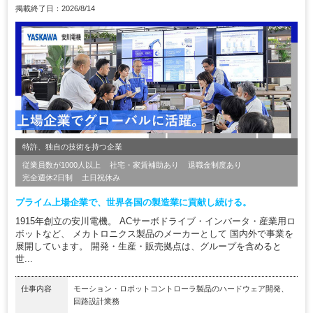
掲載終了日：2026/8/14
特許、独自の技術を持つ企業
従業員数が1000人以上
社宅・家賃補助あり
退職金制度あり
完全週休2日制
土日祝休み
プライム上場企業で、世界各国の製造業に貢献し続ける。
1915年創立の安川電機。 ACサーボドライブ・インバータ・産業用ロ
ボットなど、 メカトロニクス製品のメーカーとして 国内外で事業を
展開しています。 開発・生産・販売拠点は、グループを含めると
世...
仕事内容
モーション・ロボットコントローラ製品のハードウェア開発、
回路設計業務