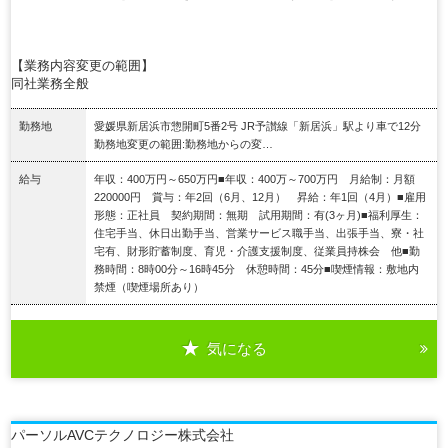
【業務内容変更の範囲】
同社業務全般
勤務地
愛媛県新居浜市惣開町5番2号 JR予讃線「新居浜」駅より車で12分
勤務地変更の範囲:勤務地からの変…
給与
年収：400万円～650万円■年収：400万～700万円 月給制：月額
220000円 賞与：年2回（6月、12月） 昇給：年1回（4月）■雇用
形態：正社員 契約期間：無期 試用期間：有(3ヶ月)■福利厚生：
住宅手当、休日出勤手当、営業サービス職手当、出張手当、寮・社
宅有、財形貯蓄制度、育児・介護支援制度、従業員持株会 他■勤
務時間：8時00分～16時45分 休憩時間：45分■喫煙情報：敷地内
禁煙（喫煙場所あり）
気になる
詳細を見る
パーソルAVCテクノロジー株式会社