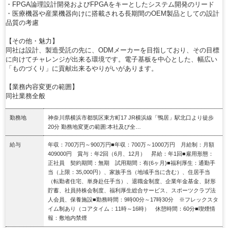
・FPGA論理設計開発およびFPGAをキーとしたシステム開発のリード
・医療機器や産業機器向けに搭載される長期間のOEM製品としての設計
品質の考慮
【その他・魅力】
同社は設計、製造受託の先に、ODMメーカーを目指しており、その目標
に向けてチャレンジが出来る環境です。電子基板を中心とした、幅広い
「ものづくり」に貢献出来るやりがいがあります。
【業務内容変更の範囲】
同社業務全般
勤務地
神奈川県横浜市都筑区東方町17 JR横浜線「鴨居」駅北口より徒歩
20分 勤務地変更の範囲:本社及び全…
給与
年収：700万円～900万円■年収：700万～1000万円 月給制：月額
409000円 賞与：年2回（6月、12月） 昇給：年1回■雇用形態：
正社員 契約期間：無期 試用期間：有(6ヶ月)■福利厚生：通勤手
当（上限：35,000円）、家族手当（地域手当に含む）、住居手当
（転勤者住宅、単身赴任手当）、退職金制度、企業年金基金、財形
貯蓄、社員持株会制度、福利厚生総合サービス、スポーツクラブ法
人会員、保養施設■勤務時間：9時00分～17時30分 ※フレックスタ
イム制あり（コアタイム：11時～16時） 休憩時間：60分■喫煙情
報：敷地内禁煙