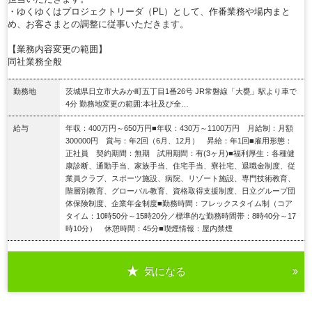
・ゆくゆくはプロジェクトリーダ（PL）として、作番業務や場内まと
め、お客さまとの調整に従事いただきます。
【業務内容変更の範囲】
同社業務全般
勤務地
茨城県日立市大みか町五丁目1番26号 JR常磐線「大甕」駅より車で
4分 勤務地変更の範囲:本社及び全…
給与
年収：400万円～650万円■年収：430万～1100万円 月給制：月額
300000円 賞与：年2回（6月、12月） 昇給：年1回■雇用形態：
正社員 契約期間：無期 試用期間：有(3ヶ月)■福利厚生：各種健
康診断、通勤手当、家族手当、住宅手当、寮社宅、退職金制度、従
業員クラブ、スポーツ施設、病院、リゾート施設、専門技術教育、
階層別教育、グローバル教育、資格取得支援制度、日立グループ団
体保険制度、企業年金制度■勤務時間：フレックスタイム制（コア
タイム：10時50分～15時20分／標準的な勤務時間帯：8時40分～17
時10分） 休憩時間：45分■喫煙情報：屋内禁煙
気になる
詳細を見る