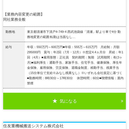
【業務内容変更の範囲】
同社業務全般
勤務地
東京都清瀬市下清戸4-749-4 西武池袋線「清瀬」駅より車で4分 勤
務地変更の範囲:転勤は当面なし…
給与
年収：550万円～600万円■年収：555万～615万円 月給制：月額
295000円 賞与：年2回（7月・12月）※想定4.4ヵ月分 昇給：年1
回（4月）■雇用形態：正社員 契約期間：無期 試用期間：有(3ヶ
月)■福利厚生：通勤手当、家族手当、住宅手当、健康保険、厚生年
金保険、雇用保険、労災保険、退職金制度、精勤手当、残業手当
（15分単位で支給※みなし残業なし）※いずれも会社規定に基づく
■勤務時間：8時30分～17時30分 休憩時間：60分■喫煙情報：屋内
禁煙
気になる
詳細を見る
住友重機械搬送システム株式会社