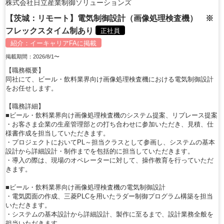
株式会社日立産業制御ソリューションズ
【茨城：リモート】電気制御設計（画像処理検査機） ※
フレックスタイム制あり
正社員
紹介：
イーキャリアFA
に掲載
掲載期間：2026/8/1〜
【職務概要】
同社にて、ビール・飲料業界向け画像処理検査機における電気制御設計
をお任せします。
【職務詳細】
■ビール・飲料業界向け画像処理検査機のシステム提案、リプレース提案
・お客さま企業の生産管理部との打ち合わせに参加いただき、見積、仕
様書作成を担当していただきます。
・プロジェクトにおいてPL～担当クラスとして参画し、システムの基本
設計から詳細設計・制作までを包括的に担当していただきます。
・導入の際は、現場のオペレーターに対して、操作教育を行っていただ
きます。
■ビール・飲料業界向け画像処理検査機の電気制御設計
・電気図面の作成、三菱PLCを用いたラダー制御プログラム構築を担当
いただきます。
・システムの基本設計から詳細設計、製作に至るまで、設計業務全般を
担当いただきます。