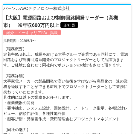
パーソルAVCテクノロジー株式会社
【大阪】電源回路および制御回路開発リーダー（高槻
市） ※年収600万円以上
正社員
紹介：
イーキャリアFA
に掲載
掲載期間：2026/8/1〜
【職務概要】
定着率95％以上、成長を続ける大手グループ企業である同社にて、電源
回路および制御回路系開発のプロジェクトリーダーとして活躍頂きま
す。ご経験に合わせて同社内でポジションの検討もさせて頂きます。
【職務詳細】
大手家電メーカーの製品開発で高い技術を学びながら商品化の一連の業
務を経験することができる環境下でプロジェクトリーダーとして業務に
携わっていただきます。
具体的には以下の業務をお任せします。
・産業機器の開発
・要件抽出、システム設計、回路設計、アートワーク指示、各種設計レ
ビュー、信頼性評価、各種性能評価
・顧客折衝・見積書作成・費用管理含むプロジェクトマネジメント
【同社の魅力】