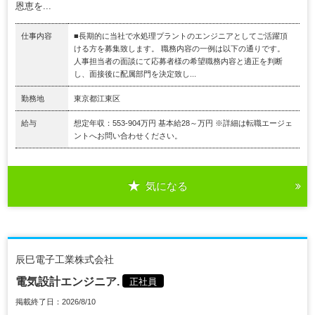
恩恵を...
仕事内容
■長期的に当社で水処理プラントのエンジニアとしてご活躍頂
ける方を募集致します。 職務内容の一例は以下の通りです。
人事担当者の面談にて応募者様の希望職務内容と適正を判断
し、面接後に配属部門を決定致し...
勤務地
東京都江東区
給与
想定年収：553-904万円 基本給28～万円 ※詳細は転職エージェ
ントへお問い合わせください。
気になる
辰巳電子工業株式会社
電気設計エンジニア.
正社員
掲載終了日：2026/8/10