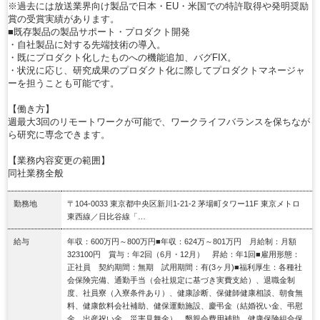
※過去には放送業界向け製品で日本・EU・米国での特許取得や発明奨励
賞の受賞実績があります。
■既存製品の製品サポート・プロダクト開発
・自社製品に対する先端技術の導入。
・既にプロダクト化したものへの機能追加、バグFIX。
・状況に応じ、研究成果のプロダクト化に際してプロダクトマネージャ
ーを担うことも可能です。
【働き方】
週最大3回のリモートワークが可能で、ワークライフバランスを保ちなが
ら研究に専念できます。
【業務内容変更の範囲】
同社業務全般
勤務地
〒104-0033 東京都中央区新川1-21-2 茅場町タワー11F 東京メトロ
東西線／日比谷線「…
給与
年収：600万円～800万円■年収：624万～801万円 月給制：月額
323100円 賞与：年2回（6月・12月） 昇給：年1回■雇用形態：
正社員 契約期間：無期 試用期間：有(3ヶ月)■福利厚生：各種社
会保険完備、通勤手当（会社規定に基づき実費支給）、退職金制
度、社員寮（入寮条件あり）、健康診断、保健師健康相談、朝食無
料、健康飲料会社補助、健保運動施設、慶弔金（結婚祝い金、弔慰
金、出産祝い金、災害見舞金）、懇親会費用補助、健康保険組合保