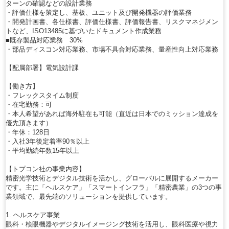
ターンの確認などの設計業務
・評価仕様を策定し、基板、ユニット及び開発機器の評価業務
・開発計画書、各仕様書、評価仕様書、評価報告書、リスクマネジメン
トなど、ISO13485に基づいたドキュメント作成業務
■既存製品対応業務 30%
・部品ディスコン対応業務、市場不具合対応業務、量産性向上対応業務
【配属部署】電気設計課
【働き方】
・フレックスタイム制度
・在宅勤務：可
・本人希望があれば海外駐在も可能（直近は日本でのミッション達成を
優先頂きます）
・年休：128日
・入社3年後定着率90％以上
・平均勤続年数15年以上
【トプコン社の事業内容】
精密光学技術とデジタル技術を活かし、グローバルに展開するメーカー
です。主に「ヘルスケア」「スマートインフラ」「精密農業」の3つの事
業領域で、最先端のソリューションを提供しています。
1. ヘルスケア事業
眼科・検眼機器やデジタルイメージング技術を活用し、眼科医療や視力