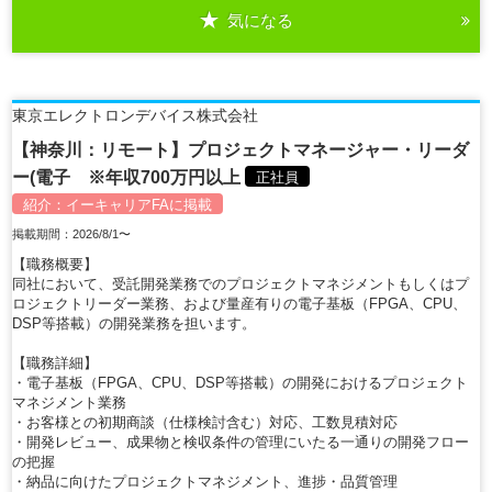
気になる
詳細を見る
東京エレクトロンデバイス株式会社
【神奈川：リモート】プロジェクトマネージャー・リーダ
ー(電子 ※年収700万円以上
正社員
紹介：
イーキャリアFA
に掲載
掲載期間：2026/8/1〜
【職務概要】
同社において、受託開発業務でのプロジェクトマネジメントもしくはプ
ロジェクトリーダー業務、および量産有りの電子基板（FPGA、CPU、
DSP等搭載）の開発業務を担います。
【職務詳細】
・電子基板（FPGA、CPU、DSP等搭載）の開発におけるプロジェクト
マネジメント業務
・お客様との初期商談（仕様検討含む）対応、工数見積対応
・開発レビュー、成果物と検収条件の管理にいたる一通りの開発フロー
の把握
・納品に向けたプロジェクトマネジメント、進捗・品質管理