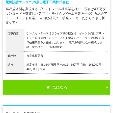
電気設計エンジニア/辰巳電子工業株式会社
高収益体制を実現するプリントシール機事業を柱に、現在は400万ダ
ウンロードを突破したアプリ・モバイルゲーム事業を手掛ける総合ア
ミューズメント企業。 自由な社風で、後発メーカーだからできる斬
新なアイ...
仕事内容
ゲームセンター向けプライズ機や観光地・イベント向けプリン
トシール機等のアミューズメント機器のハードウェア開発の電
気技術業務をお任せいたします。 電気系制御の全体構成の検
討、電気ユニット部材の選定...
勤務地
奈良県橿原市
給与
想定年収：381-604万円 基本給22～36万円 月給：265,000円～
420,000円 ※固...
気になる