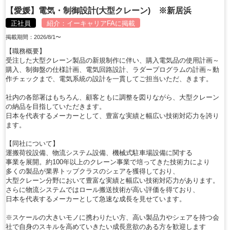
【愛媛】電気・制御設計(大型クレーン) ※新居浜
正社員
紹介：
イーキャリアFA
に掲載
掲載期間：2026/8/1〜
【職務概要】
受注した大型クレーン製品の新規制作に伴い、購入電気品の使用計画～
購入、制御盤の仕様計画、電気回路設計、ラダープログラムの計画～動
作チェックまで、電気系統の設計を一貫してご担当いただ、きます。
社内の各部署はもちろん、顧客ともに調整を図りながら、大型クレーン
の納品を目指していただきます。
日本を代表するメーカーとして、豊富な実績と幅広い技術対応力を誇り
ます。
【同社について】
運搬荷役設備、物流システム設備、機械式駐車場設備に関する
事業を展開。約100年以上のクレーン事業で培ってきた技術力により
多くの製品が業界トップクラスのシェアを獲得しており、
大型クレーン分野において豊富な実績と幅広い技術対応力があります。
さらに物流システムではロール搬送技術が高い評価を得ており、
日本を代表するメーカーとして急速な成長を見せています。
※スケールの大きいモノに携わりたい方、高い製品力やシェアを持つ会
社で自身のスキルを高めていきたい成長意欲のある方を歓迎します