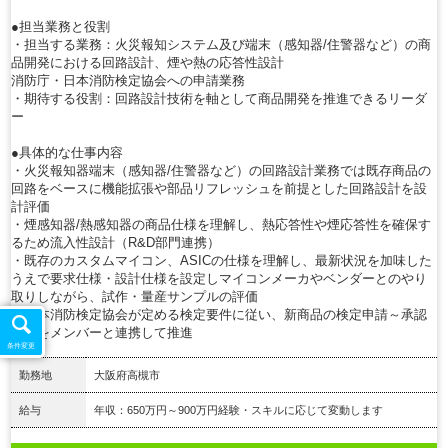
●担当業務と役割
・担当する業務：火災報知システム及び端末（感知器/住警器など）の商
品開発における回路設計、煙や熱の応答性設計
消防庁・日本消防検定協会への申請業務
・期待する役割：回路設計技術を軸として商品開発を推進できるリーダ
ー
●具体的な仕事内容
・火災報知器端末（感知器/住警器など）の回路設計業務では既存商品の
回路をベースに機能拡張や部品リフレッシュを前提とした回路設計を設
計評価
・煙感知器/熱感知器の商品仕様を理解し、熱応答性や煙応答性を確保す
るため流入性設計（R&D部門連携）
・既存のカスタムマイコン、ASICの仕様を理解し、最新状況を加味した
うえで要求仕様・設計仕様を設定しマイコンメーカやベンダーとのやり
取りしながら、試作・量産サンプルの評価
・日本消防検定協会が定める検定要件に従い、新商品の検定申請～承認
までをメンバーと連携して推進
条件変更
勤務地
大阪府高槻市
給与
年収：650万円～900万円経験・スキルに応じて変動します