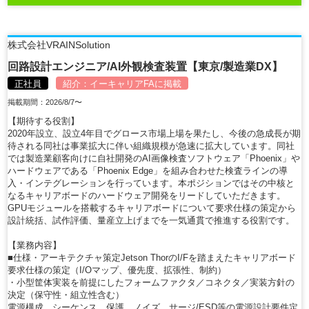
株式会社VRAINSolution
回路設計エンジニア/AI外観検査装置【東京/製造業DX】
正社員
紹介：
イーキャリアFA
に掲載
掲載期間：2026/8/7〜
【期待する役割】
2020年設立、設立4年目でグロース市場上場を果たし、今後の急成長が期
待される同社は事業拡大に伴い組織規模が急速に拡大しています。同社
では製造業顧客向けに自社開発のAI画像検査ソフトウェア「Phoenix」や
ハードウェアである「Phoenix Edge」を組み合わせた検査ラインの導
入・インテグレーションを行っています。本ポジションではその中核と
なるキャリアボードのハードウェア開発をリードしていただきます。
GPUモジュールを搭載するキャリアボードについて要求仕様の策定から
設計統括、試作評価、量産立上げまでを一気通貫で推進する役割です。
【業務内容】
■仕様・アーキテクチャ策定Jetson ThorのI/Fを踏まえたキャリアボード
要求仕様の策定（I/Oマップ、優先度、拡張性、制約）
・小型筐体実装を前提にしたフォームファクタ／コネクタ／実装方針の
決定（保守性・組立性含む）
電源構成、シーケンス、保護、ノイズ、サージ/ESD等の電源設計要件定