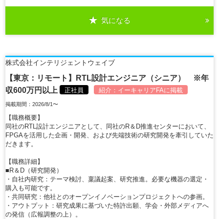
気になる
詳細を見る
株式会社インテリジェントウェイブ
【東京：リモート】RTL設計エンジニア（シニア） ※年
収600万円以上
正社員
紹介：
イーキャリアFA
に掲載
掲載期間：2026/8/1〜
【職務概要】
同社のRTL設計エンジニアとして、同社のR＆D推進センターにおいて、
FPGAを活用した企画・開発、および先端技術の研究開発を牽引していた
だきます。
【職務詳細】
■R＆D（研究開発）
・自社内研究：テーマ検討、稟議起案、研究推進。必要な機器の選定・
購入も可能です。
・共同研究：他社とのオープンイノベーションプロジェクトへの参画。
・アウトプット：研究成果に基づいた特許出願、学会・外部メディアへ
の発信（広報調整の上）。