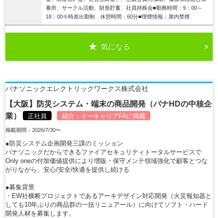
養所、サークル活動、財形貯蓄、社員持株会■勤務時間：9：00～
18：00※時差出勤制 休憩時間：60分■喫煙情報：屋内禁煙
気になる
詳細を見る
パナソニックエレクトリックワークス株式会社
【大阪】防災システム・端末の商品開発（パナHDの中核企
業）
正社員
紹介：
イーキャリアFA
に掲載
掲載期間：2026/7/30〜
●防災システム企画開発三課のミッション
パナソニックだからできるファイアセキュリティトータルサービスで
Only oneの付加価値提供により増販・保守メンテ領域強化で顧客とつな
がりながら、安心/安全/快適を提供し続ける
●募集背景
・EW社横断プロジェクトであるアーキデザイン対応開発（火災報知器と
しても10年ぶりの商品群の一括リニュアール）に向けてソフト・ハード
開発人材を募集します。