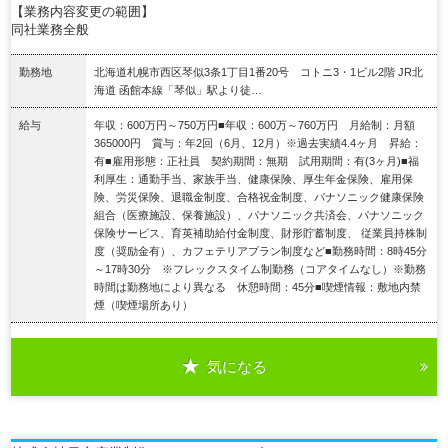
【業務内容変更の範囲】
同社業務全般
勤務地
北海道札幌市西区琴似3条1丁目1番20号 コトニ3・1ビル2階 JR北
海道 函館本線「琴似」駅より徒…
給与
年収：600万円～750万円■年収：600万～760万円 月給制：月額
365000円 賞与：年2回（6月、12月）※過去実績4.4ヶ月 昇給：
有■雇用形態：正社員 契約期間：無期 試用期間：有(3ヶ月)■福
利厚生：通勤手当、家族手当、健康保険、厚生年金保険、雇用保
険、労災保険、退職金制度、合格祝金制度、パナソニック健康保険
組合（医療施設、保養施設）、パナソニック共済会、パナソニック
保険サービス、育英補助給付金制度、財形貯蓄制度、 従業員持株制
度（奨励金有）、カフェテリアプラン制度など■勤務時間：8時45分
～17時30分 ※フレックスタイム制勤務（コアタイムなし）※勤務
時間は勤務地により異なる 休憩時間：45分■喫煙情報：敷地内禁
煙（喫煙場所あり）
気になる
詳細を見る