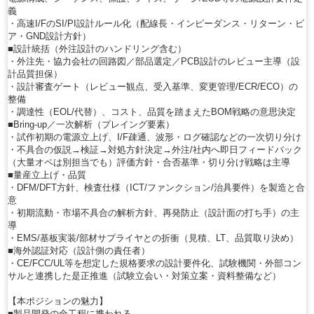
義
・高速I/FのSI/PI設計ルール化（配線長・インピーダンス・リターン・ビ
ア・GND設計方針）
■設計統括（外注設計のハンドリング含む）
・外注先・協力会社の回路図／部品選定／PCB設計のレビュー主導（設
計品質担保）
・設計審査ゲート（レビュー観点、受入基準、変更管理/ECR/ECO）の
整備
・調達性（EOL/代替）、コスト、品質を踏まえたBOM戦略の意思決定
■Bring-up／一次解析（プレイング要素）
・試作初期の電源立上げ、I/F疎通、波形・ログ確認などの一次切り分け
・不具合の仮説→検証→対処方針決定→外注/社内へ即日フィードバック
（大量オペは別担当でも）評価方針・合否基準・切り分け戦略は主導
■量産立上げ・品質
・DFM/DFT方針、検査仕様（ICT/ファンクション/治具要件）を製造と合
意
・初期流動・市場不具合の解析方針、再発防止（設計面の打ち手）の主
導
・EMS/基板実装/部材サプライヤとの折衝（見積、LT、品質取り決め）
■海外認証対応（設計側の責任者）
・CE/FCC/UL等を想定した規格要求の設計要件化、試験機関・外部コン
サルと連携した是正推進（試験立会い・対策立案・資料整備など）
【本ポジションの魅力】
■製品開発の全工程に携われる