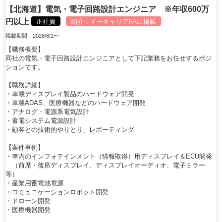
【北海道】電気・電子回路設計エンジニア ※年収600万
円以上
正社員
紹介：
イーキャリアFA
に掲載
掲載期間：2026/8/1〜
【職務概要】
同社の電気・電子回路設計エンジニアとして下記業務をお任せするポジ
ションです。
【職務詳細】
・車載ディスプレイ製品のハードウェア開発
・車載ADAS、医療機器などのハードウェア開発
・アナログ・電源系電気設計
・蓄電システム電源設計
・顧客との技術的やりとり、レポーティング
【案件事例】
・車内のインフォテインメント（情報取得）用ディスプレイ＆ECU開発
（前席・後席ディスプレイ、ディスプレイオーディオ、電子ミラー
等）
・産業用蓄電池電源
・コミュニケーションロボット開発
・ドローン開発
・医療機器開発