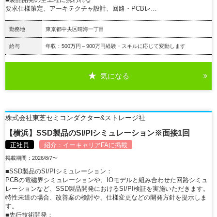
要求仕様策定、アーキテクチャ設計、回路・PCBレ…
勤務地
東京都中央区晴海一丁目
給与
年収：500万円～900万円経験・スキルに応じて変動します
気になる
詳細を見る
株式会社東芝セミコンダクター&ストレージ社
【横浜】SSD製品のSI/PIシミュレーション※面接1回
正社員
紹介：
イーキャリアFA
に掲載
掲載期間：2026/8/7〜
■SSD製品のSI/PIシミュレーション：
PCBの電磁界シミュレーションや、IOモデルと組み合わせた回路シミュ
レーションなど、SSD製品開発におけるSI/PI検証を実施いただきます。
特性未達の場合、改善案の検討や、仕様変更などの開発方針を提示しま
す。
■先行技術開発：