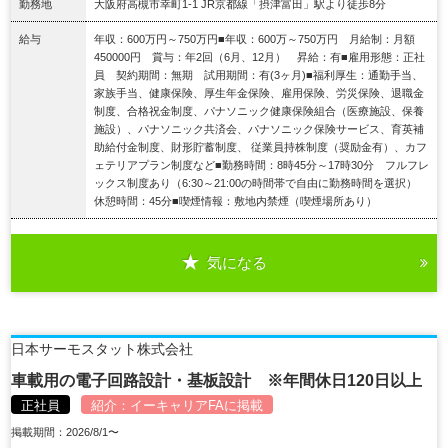
勤務地
大阪府高槻市幸町1-1 JR京都線「摂津富田」駅より徒歩8分
給与
年収：600万円～750万円■年収：600万～750万円 月給制：月額
450000円 賞与：年2回（6月、12月） 昇給：有■雇用形態：正社
員 契約期間：無期 試用期間：有(3ヶ月)■福利厚生：通勤手当、
家族手当、健康保険、厚生年金保険、雇用保険、労災保険、退職金
制度、合格祝金制度、パナソニック健康保険組合（医療施設、保養
施設）、パナソニック共済会、パナソニック保険サービス、育英補
助給付金制度、財形貯蓄制度、 従業員持株制度（奨励金有）、カフ
ェテリアプラン制度など■勤務時間：8時45分～17時30分 フルフレ
ックス制度あり（6:30～21:00の時間帯で自由に勤務時間を選択）
休憩時間：45分■喫煙情報：敷地内禁煙（喫煙場所あり）
気になる
詳細を見る
日本サーモスタット株式会社
車載用の電子回路設計・基板設計 ※年間休日120日以上
正社員
紹介：
イーキャリアFA
に掲載
掲載期間：2026/8/1〜