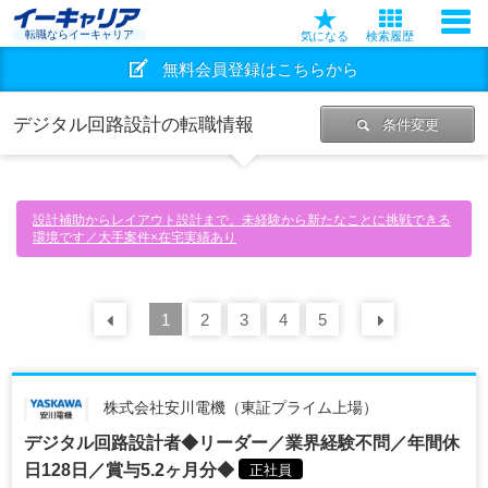
転職ならイーキャリア
気になる
検索履歴
無料会員登録はこちらから
デジタル回路設計の転職情報
条件変更
設計補助からレイアウト設計まで。未経験から新たなことに挑戦できる
環境です／大手案件×在宅実績あり
前の
1
30
2
件
3
4
5
次の
30
株式会社安川電機（東証プライム上場）
デジタル回路設計者◆リーダー／業界経験不問／年間休
日128日／賞与5.2ヶ月分◆
正社員