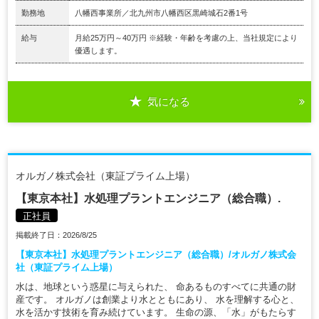
勤務地
八幡西事業所／北九州市八幡西区黒崎城石2番1号
給与
月給25万円～40万円 ※経験・年齢を考慮の上、当社規定により
優遇します。
気になる
オルガノ株式会社（東証プライム上場）
【東京本社】水処理プラントエンジニア（総合職）.
正社員
掲載終了日：2026/8/25
【東京本社】水処理プラントエンジニア（総合職）/オルガノ株式会
社（東証プライム上場）
水は、地球という惑星に与えられた、 命あるものすべてに共通の財
産です。 オルガノは創業より水とともにあり、 水を理解する心と、
水を活かす技術を育み続けています。 生命の源、「水」がもたらす