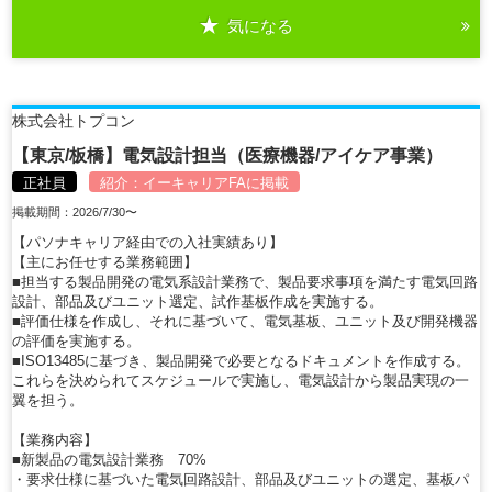
気になる
詳細を見る
株式会社トプコン
【東京/板橋】電気設計担当（医療機器/アイケア事業）
正社員
紹介：
イーキャリアFA
に掲載
掲載期間：2026/7/30〜
【パソナキャリア経由での入社実績あり】
【主にお任せする業務範囲】
■担当する製品開発の電気系設計業務で、製品要求事項を満たす電気回路
設計、部品及びユニット選定、試作基板作成を実施する。
■評価仕様を作成し、それに基づいて、電気基板、ユニット及び開発機器
の評価を実施する。
■ISO13485に基づき、製品開発で必要となるドキュメントを作成する。
これらを決められてスケジュールで実施し、電気設計から製品実現の一
翼を担う。
【業務内容】
■新製品の電気設計業務 70%
・要求仕様に基づいた電気回路設計、部品及びユニットの選定、基板パ