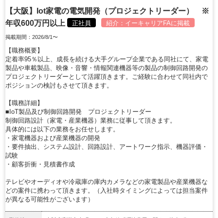
【大阪】Iot家電の電気開発（プロジェクトリーダー） ※
年収600万円以上
正社員
紹介：
イーキャリアFA
に掲載
掲載期間：2026/8/1〜
【職務概要】
定着率95％以上、成長を続ける大手グループ企業である同社にて、家電
製品や車載製品、映像・音響・情報関連機器等の製品の制御回路開発の
プロジェクトリーダーとして活躍頂きます。ご経験に合わせて同社内で
ポジションの検討もさせて頂きます。
【職務詳細】
■IoT製品及び制御回路開発 プロジェクトリーダー
制御回路設計（家電・産業機器）業務に従事して頂きます。
具体的には以下の業務をお任せします。
・家電機器および産業機器の開発
・要件抽出、システム設計、回路設計、アートワーク指示、機器評価・
試験
・顧客折衝・見積書作成
テレビやオーディオや冷蔵庫の庫内カメラなどの家電製品や産業機器な
どの案件に携わって頂きます。（入社時タイミングによっては担当案件
が異なる可能性がございます）