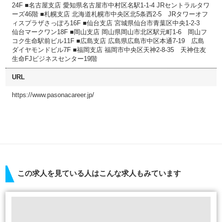
24F ■名古屋支店 愛知県名古屋市中村区名駅1-1-4 JRセントラルタワ
ーズ46階 ■札幌支店 北海道札幌市中央区北5条西2-5 JRタワーオフ
ィスプラザさっぽろ16F ■仙台支店 宮城県仙台市青葉区中央1-2-3
仙台マークワン18F ■岡山支店 岡山県岡山市北区駅元町1-6 岡山フ
コク生命駅前ビル11F ■広島支店 広島県広島市中区本通7-19 広島
ダイヤモンドビル7F ■福岡支店 福岡市中央区天神2-8-35 天神住友
生命FJビジネスセンター19階
URL
https://www.pasonacareer.jp/
この求人を見ている人はこんな求人もみています