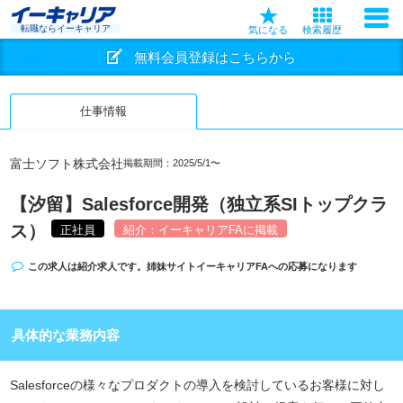
転職ならイーキャリア
気になる
検索履歴
無料会員登録はこちらから
仕事情報
富士ソフト株式会社
掲載期間：2025/5/1〜
【汐留】Salesforce開発（独立系SIトップクラ
ス）
正社員
紹介：イーキャリアFAに掲載
この求人は紹介求人です。姉妹サイト
イーキャリアFA
への応募になります
具体的な業務内容
Salesforceの様々なプロダクトの導入を検討しているお客様に対し