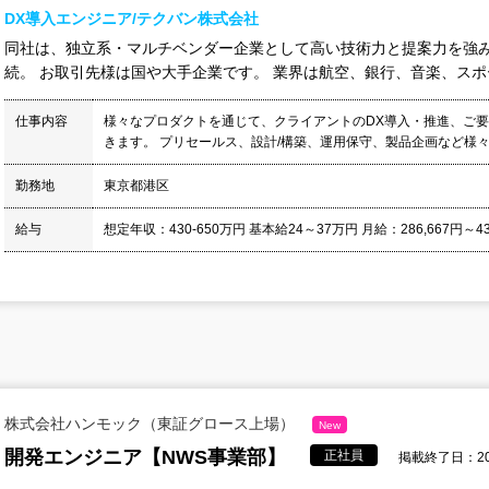
DX導入エンジニア/テクバン株式会社
同社は、独立系・マルチベンダー企業として高い技術力と提案力を強み
続。 お取引先様は国や大手企業です。 業界は航空、銀行、音楽、スポー
仕事内容
様々なプロダクトを通じて、クライアントのDX導入・推進、ご
きます。 プリセールス、設計/構築、運用保守、製品企画など様々な
勤務地
東京都港区
給与
想定年収：430-650万円 基本給24～37万円 月給：286,667円～433,
株式会社ハンモック（東証グロース上場）
New
開発エンジニア【NWS事業部】
正社員
掲載終了日：202