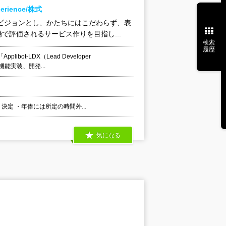
ience/株式
ビジョンとし、かたちにはこだわらず、表
評価されるサービス作りを目指し...
検索
履歴
t-LDX（Lead Developer
能実装、開発...
決定 ・年俸には所定の時間外...
気になる