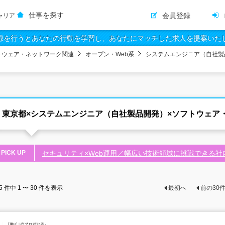
仕事を探す
会員登録
ャリア
録を行うとあなたの行動を学習し、あなたにマッチした求人を提案いた
トウェア・ネットワーク関連
オープン・Web系
システムエンジニア（自社製
東京都×システムエンジニア（自社製品開発）×ソフトウェア
PICK UP
セキュリティ×Web運用／幅広い技術領域に挑戦できる社内
5
件中
1 〜 30
件を表示
最初へ
前の
30