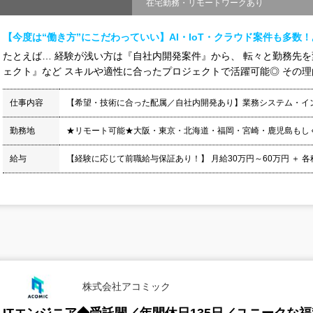
在宅勤務・リモートワークあり
【今度は“働き方”にこだわっていい】AI・IoT・クラウド案件も多数
たとえば… 経験が浅い方は『自社内開発案件』から、 転々と勤務先
ェクト』など スキルや適性に合ったプロジェクトで活躍可能◎ その理由は
仕事内容
【希望・技術に合った配属／自社内開発あり】業務システム・イ
勤務地
★リモート可能★大阪・東京・北海道・福岡・宮崎・鹿児島もし
給与
【経験に応じて前職給与保証あり！】 月給30万円～60万円 ＋ 各種手当
株式会社アコミック
ITエンジニア◆受託開／年間休日135日／ユニークな