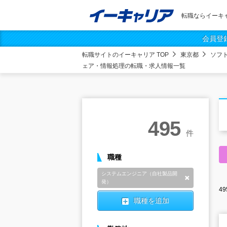
転職ならイーキ
会員登
転職サイトのイーキャリア TOP
東京都
ソフ
ェア・情報処理の転職・求人情報一覧
495
件
職種
システムエンジニア（自社製品開
削除
発）
49
職種を追加