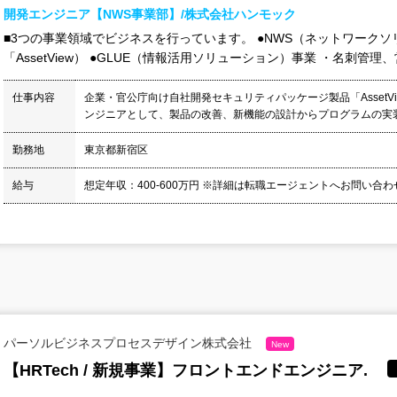
開発エンジニア【NWS事業部】/株式会社ハンモック
■3つの事業領域でビジネスを行っています。 ●NWS（ネットワークソ
「AssetView） ●GLUE（情報活用ソリューション）事業 ・名刺管理、営
仕事内容
企業・官公庁向け自社開発セキュリティパッケージ製品「AssetV
ンジニアとして、製品の改善、新機能の設計からプログラムの実装
勤務地
東京都新宿区
給与
想定年収：400-600万円 ※詳細は転職エージェントへお問い合
パーソルビジネスプロセスデザイン株式会社
New
【HRTech / 新規事業】フロントエンドエンジニア.