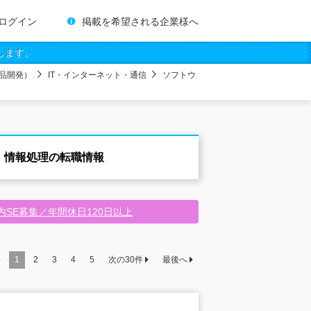
ログイン
掲載を希望される企業様へ
します。
品開発）
IT・インターネット・通信
ソフトウ
・情報処理の転職情報
SE募集／年間休日120日以上
件
1
2
3
4
5
次の
30
件
最後へ