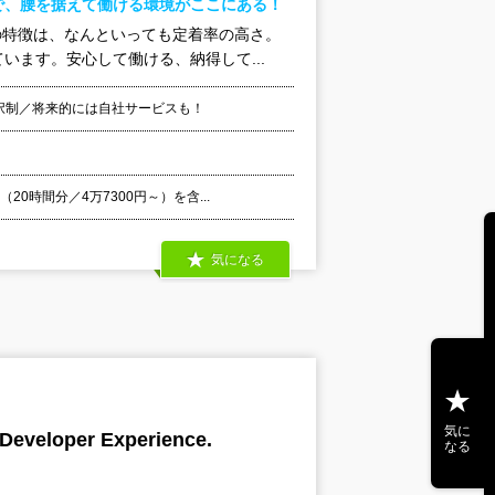
で、腰を据えて働ける環境がここにある！
の特徴は、なんといっても定着率の高さ。
ます。安心して働ける、納得して...
選択制／将来的には自社サービスも！
0時間分／4万7300円～）を含...
気になる
気に
per Experience.
なる