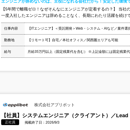
エンジニアが辞めないのは、主役になれる会社だから！安定した環境
【5年間で離職ゼロ！なぜそんなにエンジニアが定着するの？】 当社
一度入社したエンジニアは辞めることなく、長期にわたり活躍を続けてい
仕事内容
【ITエンジニア】＜受託開発＞Web・システム・AIなど／案件
勤務地
【リモート可】自宅／本社オフィス／関西圏エリアも可能
給与
月給35万円以上（固定残業代を含む） ※上記金額には固定残業代（2
株式会社アプリボット
【社員】システムエンジニア（クライアント）／Lead Develo
正社員
掲載終了日：2026/9/3