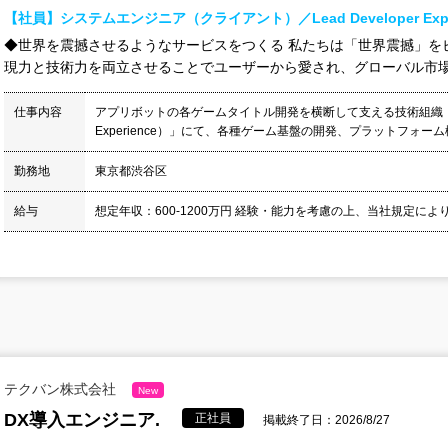
【社員】システムエンジニア（クライアント）／Lead Developer Exper
◆世界を震撼させるようなサービスをつくる 私たちは「世界震撼」を
現力と技術力を両立させることでユーザーから愛され、グローバル市場で
仕事内容
アプリボットの各ゲームタイトル開発を横断して支える技術組織「Applibo
Experience）」にて、各種ゲーム基盤の開発、プラットフォーム機
勤務地
東京都渋谷区
給与
想定年収：600-1200万円 経験・能力を考慮の上、当社規定により
テクバン株式会社
New
DX導入エンジニア.
正社員
掲載終了日：2026/8/27