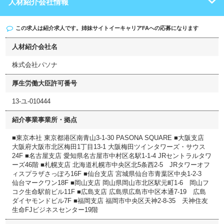
人材紹介会社情報
この求人は紹介求人です。姉妹サイト
イーキャリアFA
への応募になります
人材紹介会社名
株式会社パソナ
厚生労働大臣許可番号
13-ユ-010444
紹介事業事業所・拠点
■東京本社 東京都港区南青山3-1-30 PASONA SQUARE ■大阪支店
大阪府大阪市北区梅田1丁目13-1 大阪梅田ツインタワーズ・サウス
24F ■名古屋支店 愛知県名古屋市中村区名駅1-1-4 JRセントラルタワ
ーズ46階 ■札幌支店 北海道札幌市中央区北5条西2-5 JRタワーオフ
ィスプラザさっぽろ16F ■仙台支店 宮城県仙台市青葉区中央1-2-3
仙台マークワン18F ■岡山支店 岡山県岡山市北区駅元町1-6 岡山フ
コク生命駅前ビル11F ■広島支店 広島県広島市中区本通7-19 広島
ダイヤモンドビル7F ■福岡支店 福岡市中央区天神2-8-35 天神住友
生命FJビジネスセンター19階