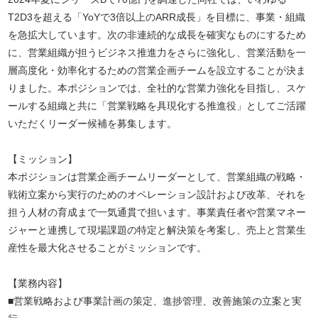
T2D3を超える「YoYで3倍以上のARR成長」を目標に、事業・組織
を急拡大しています。次の非連続的な成長を確実なものにするため
に、営業組織が担うビジネス推進力をさらに強化し、営業活動を一
層高度化・効率化するための営業企画チームを設立することが決ま
りました。本ポジションでは、全社的な営業力強化を目指し、スケ
ールする組織と共に「営業戦略を具現化する推進役」としてご活躍
いただくリーダー候補を募集します。
【ミッション】
本ポジションは営業企画チームリーダーとして、営業組織の戦略・
戦術立案から実行のためのオペレーション設計および改革、それを
担う人材の育成まで一気通貫で担います。事業責任者や営業マネー
ジャーと連携して現場課題の特定と解決策を考案し、売上と営業生
産性を最大化させることがミッションです。
【業務内容】
■営業戦略および事業計画の策定、進捗管理、改善施策の立案と実