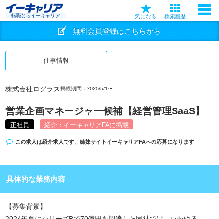
転職ならイーキャリア
気になる
検索履歴
無料会員登録はこちらから
仕事情報
株式会社ログラス
掲載期間：2025/5/1〜
営業企画マネージャー候補【経営管理SaaS】
正社員
紹介：イーキャリアFAに掲載
この求人は紹介求人です。姉妹サイト
イーキャリアFA
への応募になります
具体的な業務内容
【募集背景】
2024年夏にシリーズBで70億円を調達した同社では、いわゆる