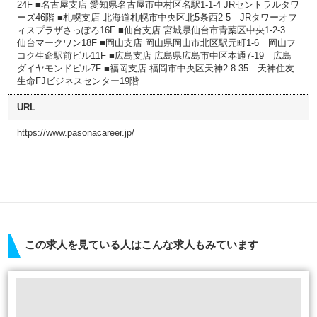
24F ■名古屋支店 愛知県名古屋市中村区名駅1-1-4 JRセントラルタワ
ーズ46階 ■札幌支店 北海道札幌市中央区北5条西2-5 JRタワーオフ
ィスプラザさっぽろ16F ■仙台支店 宮城県仙台市青葉区中央1-2-3
仙台マークワン18F ■岡山支店 岡山県岡山市北区駅元町1-6 岡山フ
コク生命駅前ビル11F ■広島支店 広島県広島市中区本通7-19 広島
ダイヤモンドビル7F ■福岡支店 福岡市中央区天神2-8-35 天神住友
生命FJビジネスセンター19階
URL
https://www.pasonacareer.jp/
この求人を見ている人はこんな求人もみています