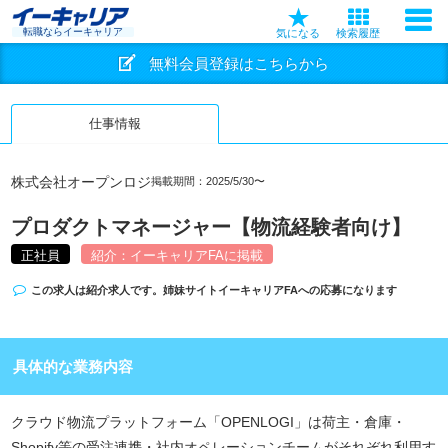
転職ならイーキャリア
気になる
検索履歴
無料会員登録はこちらから
仕事情報
株式会社オープンロジ
掲載期間：2025/5/30〜
プロダクトマネージャー【物流経験者向け】
正社員
紹介：イーキャリアFAに掲載
この求人は紹介求人です。姉妹サイト
イーキャリアFA
への応募になります
具体的な業務内容
クラウド物流プラットフォーム「OPENLOGI」は荷主・倉庫・
Shopify等の受注連携・社内オペレーションチームがそれぞれ利用す