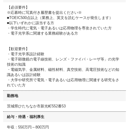
【必須要件】
※応募時に写真付き履歴書を提出ください※
■TOEIC500点以上（業務上、英文を読むケースが発生します）
■以下いずれかに該当する方
・学生時代に電気・電子あるいは応用物理を専攻されていた方
・電子光学系に関連する業務経験がある方
【歓迎要件】
・電子光学系設計経験
・電子顕微鏡の電子線技術、レンズ・ファイバ・レーザ等」の光学
技術の知識
・電磁気学、金属材料、磁性材料、真空技術、高電圧技術などの知
識あるいは設計経験
・大学や研究所で電気・電子あるいは応用物理に関連する研究をさ
れていた方
勤務地
茨城県ひたちなか市新光町552番53
給与・待遇・福利厚生
年収：550万円～800万円