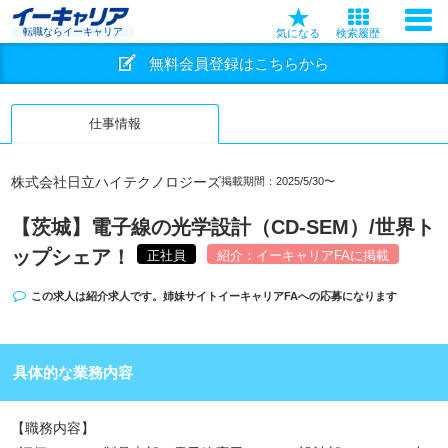
転職ならイーキャリア
気になる
検索履歴
無料会員登録はこちらから
仕事情報
株式会社日立ハイテクノロジーズ
掲載期間：2025/5/30〜
【茨城】電子線の光学設計（CD-SEM）/世界ト
ップシェア！
正社員
紹介：イーキャリアFAに掲載
この求人は紹介求人です。姉妹サイト
イーキャリアFA
への応募になります
具体的な業務内容
【職務内容】