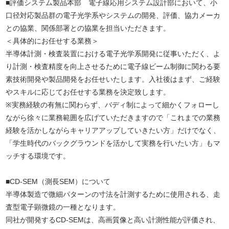
■評価システム製品本部 電子線応用システム設計部において、小
口径対応製品群の電子光学系やシステムの開発、評価、協力メーカ
との協業、関係部署との協業を担当いただきます。
＜具体的にお任せする業務＞
半導体計測・検査装置における電子光学系開発に従事いただく、よ
り計測・検査精度を向上させるために電子線ビーム制御に関わる要
素技術開発や製品開発をお任せいたします。入社後はまず、ご経験
やスキルに応じてお任せする業務を決定致します。
※実務経験の有無に関わらず、バディ制によって細かくフォローし
ながら徐々に業務範囲を広げていただきますので「これまでの業務
経験を活かしながらキャリアアップしていきたい方」だけでなく、
「学生時代のバックグラウンドを活かして実務を行いたい方」もマ
ッチする環境です。
■CD-SEM（測長SEM）について
半導体製造で微細パターンの寸法を計測するために使用される、走
査型電子顕微鏡の一種となります。
同社が開発するCD-SEMは、高画質像と高い計測性能が評価され、