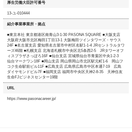
厚生労働大臣許可番号
13-ユ-010444
紹介事業事業所・拠点
■東京本社 東京都港区南青山3-1-30 PASONA SQUARE ■大阪支店
大阪府大阪市北区梅田1丁目13-1 大阪梅田ツインタワーズ・サウス
24F ■名古屋支店 愛知県名古屋市中村区名駅1-1-4 JRセントラルタワ
ーズ46階 ■札幌支店 北海道札幌市中央区北5条西2-5 JRタワーオフ
ィスプラザさっぽろ16F ■仙台支店 宮城県仙台市青葉区中央1-2-3
仙台マークワン18F ■岡山支店 岡山県岡山市北区駅元町1-6 岡山フ
コク生命駅前ビル11F ■広島支店 広島県広島市中区本通7-19 広島
ダイヤモンドビル7F ■福岡支店 福岡市中央区天神2-8-35 天神住友
生命FJビジネスセンター19階
URL
https://www.pasonacareer.jp/