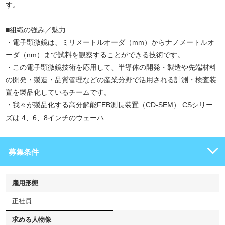
す。
■組織の強み／魅力
・電子顕微鏡は、ミリメートルオーダ（mm）からナノメートルオ
ーダ（nm）まで試料を観察することができる技術です。
・この電子顕微鏡技術を応用して、半導体の開発・製造や先端材料
の開発・製造・品質管理などの産業分野で活用される計測・検査装
置を製品化しているチームです。
・我々が製品化する高分解能FEB測長装置（CD-SEM） CSシリー
ズは 4、6、8インチのウェーハ…
募集条件
雇用形態
正社員
求める人物像