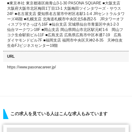
■東京本社 東京都港区南青山3-1-30 PASONA SQUARE ■大阪支店
大阪府大阪市北区梅田1丁目13-1 大阪梅田ツインタワーズ・サウス
24F ■名古屋支店 愛知県名古屋市中村区名駅1-1-4 JRセントラルタワ
ーズ46階 ■札幌支店 北海道札幌市中央区北5条西2-5 JRタワーオフ
ィスプラザさっぽろ16F ■仙台支店 宮城県仙台市青葉区中央1-2-3
仙台マークワン18F ■岡山支店 岡山県岡山市北区駅元町1-6 岡山フ
コク生命駅前ビル11F ■広島支店 広島県広島市中区本通7-19 広島
ダイヤモンドビル7F ■福岡支店 福岡市中央区天神2-8-35 天神住友
生命FJビジネスセンター19階
URL
https://www.pasonacareer.jp/
この求人を見ている人はこんな求人もみています