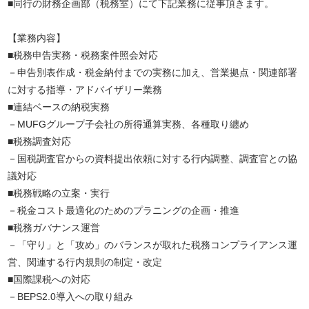
■同行の財務企画部（税務室）にて下記業務に従事頂きます。
【業務内容】
■税務申告実務・税務案件照会対応
－申告別表作成・税金納付までの実務に加え、営業拠点・関連部署
に対する指導・アドバイザリー業務
■連結ベースの納税実務
－MUFGグループ子会社の所得通算実務、各種取り纏め
■税務調査対応
－国税調査官からの資料提出依頼に対する行内調整、調査官との協
議対応
■税務戦略の立案・実行
－税金コスト最適化のためのプラニングの企画・推進
■税務ガバナンス運営
－「守り」と「攻め」のバランスが取れた税務コンプライアンス運
営、関連する行内規則の制定・改定
■国際課税への対応
－BEPS2.0導入への取り組み