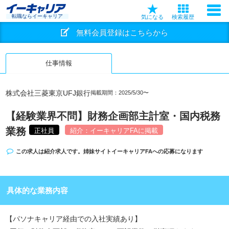
転職ならイーキャリア
気になる
検索履歴
無料会員登録はこちらから
仕事情報
株式会社三菱東京UFJ銀行
掲載期間：2025/5/30〜
【経験業界不問】財務企画部主計室・国内税務
業務
正社員
紹介：イーキャリアFAに掲載
この求人は紹介求人です。姉妹サイト
イーキャリアFA
への応募になります
具体的な業務内容
【パソナキャリア経由での入社実績あり】