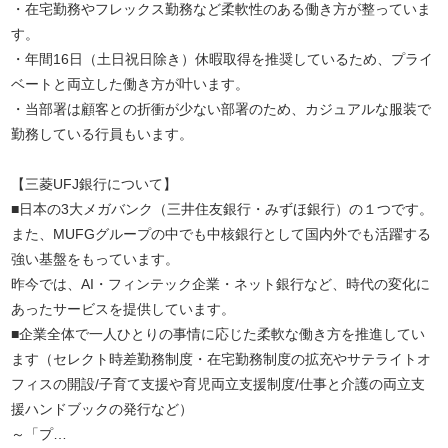
・在宅勤務やフレックス勤務など柔軟性のある働き方が整っていま
す。
・年間16日（土日祝日除き）休暇取得を推奨しているため、プライ
ベートと両立した働き方が叶います。
・当部署は顧客との折衝が少ない部署のため、カジュアルな服装で
勤務している行員もいます。
【三菱UFJ銀行について】
■日本の3大メガバンク（三井住友銀行・みずほ銀行）の１つです。
また、MUFGグループの中でも中核銀行として国内外でも活躍する
強い基盤をもっています。
昨今では、AI・フィンテック企業・ネット銀行など、時代の変化に
あったサービスを提供しています。
■企業全体で一人ひとりの事情に応じた柔軟な働き方を推進してい
ます（セレクト時差勤務制度・在宅勤務制度の拡充やサテライトオ
フィスの開設/子育て支援や育児両立支援制度/仕事と介護の両立支
援ハンドブックの発行など）
～「プ…