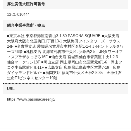
厚生労働大臣許可番号
13-ユ-010444
紹介事業事業所・拠点
■東京本社 東京都港区南青山3-1-30 PASONA SQUARE ■大阪支店
大阪府大阪市北区梅田1丁目13-1 大阪梅田ツインタワーズ・サウス
24F ■名古屋支店 愛知県名古屋市中村区名駅1-1-4 JRセントラルタワ
ーズ46階 ■札幌支店 北海道札幌市中央区北5条西2-5 JRタワーオフ
ィスプラザさっぽろ16F ■仙台支店 宮城県仙台市青葉区中央1-2-3
仙台マークワン18F ■岡山支店 岡山県岡山市北区駅元町1-6 岡山フ
コク生命駅前ビル11F ■広島支店 広島県広島市中区本通7-19 広島
ダイヤモンドビル7F ■福岡支店 福岡市中央区天神2-8-35 天神住友
生命FJビジネスセンター19階
URL
https://www.pasonacareer.jp/