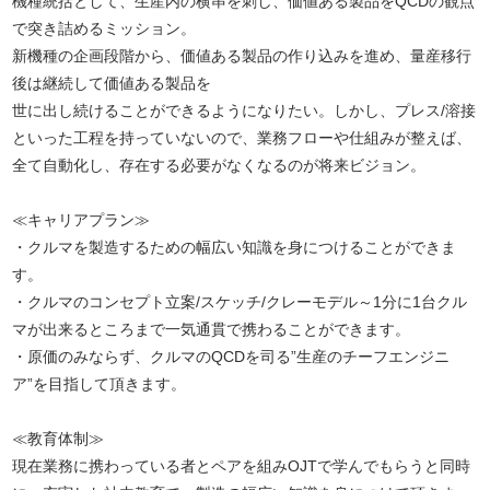
機種統括として、生産内の横串を刺し、価値ある製品をQCDの観点
で突き詰めるミッション。
新機種の企画段階から、価値ある製品の作り込みを進め、量産移行
後は継続して価値ある製品を
世に出し続けることができるようになりたい。しかし、プレス/溶接
といった工程を持っていないので、業務フローや仕組みが整えば、
全て自動化し、存在する必要がなくなるのが将来ビジョン。
≪キャリアプラン≫
・クルマを製造するための幅広い知識を身につけることができま
す。
・クルマのコンセプト立案/スケッチ/クレーモデル～1分に1台クル
マが出来るところまで一気通貫で携わることができます。
・原価のみならず、クルマのQCDを司る”生産のチーフエンジニ
ア”を目指して頂きます。
≪教育体制≫
現在業務に携わっている者とペアを組みOJTで学んでもらうと同時