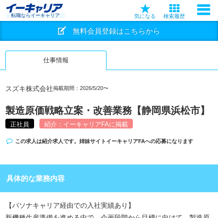
転職ならイーキャリア
気になる
検索履歴
無料会員登録はこちらから
仕事情報
スズキ株式会社
掲載期間：2026/5/20〜
製造原価戦略立案・改善業務【静岡県浜松市】
正社員
紹介：イーキャリアFAに掲載
この求人は紹介求人です。姉妹サイト
イーキャリアFA
への応募になります
具体的な業務内容
【パソナキャリア経由での入社実績あり】
新機種生産準備を進める中で、企画段階から目標に向けて、製造原