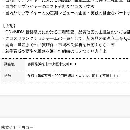
・国内外サプライヤーのコスト分析及びコスト交渉
・国内外サプライヤーとの定期レビューの企画・実践と健全なパート
【役割】
・ODM/JDM 音響製品における工程監査、品質改善の主担当および委
・クロスファンクションチームの一員として、新製品の量産立上を QC
・開発～量産までの品質確保・市場不良解析を技術面から主導
・若手育成や標準化推進を通じた組織のモノづくり力向上
勤務地
静岡県浜松市中央区中沢町10-1
給与
年収：500万円～900万円経験・スキルに応じて変動します
株式会社トヨコー