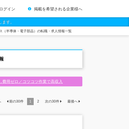
ログイン
掲載を希望される企業様へ
します。
ス（半導体・電子部品）の転職・求人情報一覧
報
し費用ゼロ／コツコツ作業で高収入
へ
前の
30
件
1
2
次の
30
件
最後へ