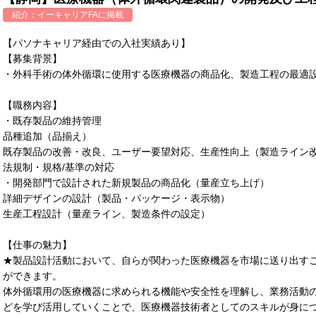
紹介：
イーキャリアFA
に掲載
【パソナキャリア経由での入社実績あり】
【募集背景】
・外科手術の体外循環に使用する医療機器の商品化、製造工程の最適
【職務内容】
・既存製品の維持管理
品種追加（品揃え）
既存製品の改善・改良、ユーザー要望対応、生産性向上（製造ライン
法規制・規格/基準の対応
・開発部門で設計された新規製品の商品化（量産立ち上げ）
詳細デザインの設計（製品・パッケージ・表示物）
生産工程設計（量産ライン、製造条件の設定）
【仕事の魅力】
★製品設計活動において、自らが関わった医療機器を市場に送り出す
ができます。
体外循環用の医療機器に求められる機能や安全性を理解し、業務活動
どを学び活用していくことで、医療機器技術者としてのスキルが身に