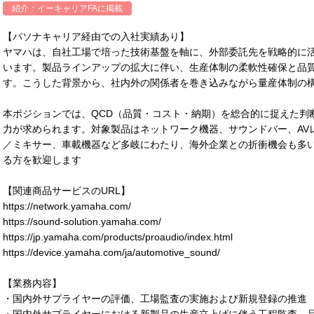
紹介：
イーキャリアFA
に掲載
【パソナキャリア経由での入社実績あり】
ヤマハは、自社工場で培った技術基盤を軸に、外部委託先を戦略的に
います。製品ラインアップの拡大に伴い、生産体制の柔軟性確保と品
す。こうした背景から、社内外の関係者を巻き込みながら量産体制の
本ポジションでは、QCD（品質・コスト・納期）を総合的に捉えた判
力が求められます。対象製品はネットワーク機器、サウンドバー、AV
／ミキサー、車載機器など多岐にわたり、海外企業との折衝機会も多
る方を歓迎します
【関連商品サービスのURL】
https://network.yamaha.com/
https://sound-solution.yamaha.com/
https://jp.yamaha.com/products/proaudio/index.html
https://device.yamaha.com/ja/automotive_sound/
【業務内容】
・国内外サプライヤーの評価、工場監査の実施および新規登録の推進
・国内外サプライヤーにおける新製品の生産立上げに伴う工程監査、