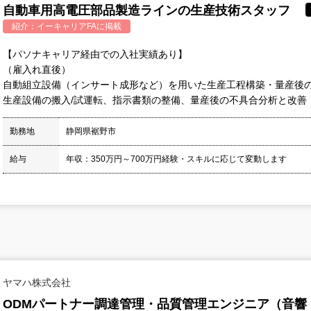
自動車用高電圧部品製造ラインの生産技術スタッフ
紹介：
イーキャリアFA
に掲載
【パソナキャリア経由での入社実績あり】
（雇入れ直後）
自動組立設備（インサート成形など）を用いた生産工程構築・量産後
生産設備の搬入/試運転、指示書類の整備、量産後の不具合分析と改善
勤務地
静岡県裾野市
給与
年収：350万円～700万円経験・スキルに応じて変動します
ヤマハ株式会社
ODMパートナー調達管理・品質管理エンジニア（音響