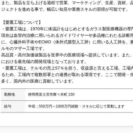
また、製品を立ち上げる過程で営業、マーケティング、生産、資材、
ジェクトを進める事で、幅広い知見や業務スキルの習得が可能です。
【愛鷹工場について】
・愛鷹工場は、1970年に体温計をはじめとするガラス製医療機器の
現在は血管内治療に用いられるガイドワイヤーや多品種にわたる診断
に、心臓外科手術やECMO（体外式膜型人工肺）に用いる人工肺を、
ルモのマザー工場です。
高品質・高付加価値製品を世界中の医療現場へ提供しています。また、
における最先端の開発現場となっております。
・愛鷹工場は、テルモの売上57％を担う、収益源と言える工場。工場
るため、工場内で複数部署との連携が取れる環境です。ここで開発・
多く、国内外の医療に貢献しています。
勤務地
静岡県富士宮市舞々木町 150
給与
年収：550万円～1000万円経験・スキルに応じて変動します