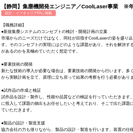
【静岡】集塵機開発エンジニア／CoolLaser事業 ※
紹介：
イーキャリアFA
に掲載
【職務詳細】
●新規集塵システムのコンセプトの検討・開発計画の立案
市場からのニーズだけではなく、同社が目指すCoolLaserの姿を盛
す。そのコンセプトの実現にはどのような課題があり、それを解決す
があるのかを見極めていただく想定です。
●要素技術の開発
新たな技術の導入が必要な場合は、要素技術の開発から行います。多
から実験計画を立て、原理に立ち戻って結果の考察を行う必要があり
●試作品の作成と検証
試作品を設計・製作し、性能や品質などの検証を行っていただきます
に投入して課題の抽出もお任せしたいと考えており、そこで出た課題
ていただきます。
●製品の設計・製造支援
協力会社の力も借りながら、製品の設計・製造を行います。装置の仕