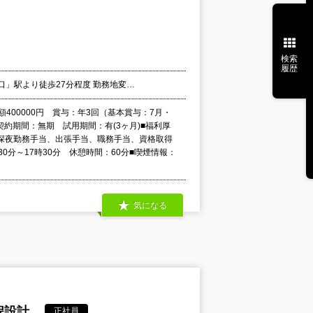
検索
履歴
宮口」駅より徒歩27分程度 勤務地変…
月額400000円 賞与：年3回（基本賞与：7月・
契約期間：無期 試用期間：有(3ヶ月)■福利厚
深夜勤務手当、出張手当、職務手当、資格取得
分～17時30分 休憩時間：60分■喫煙情報：
気になる
程設計
正社員