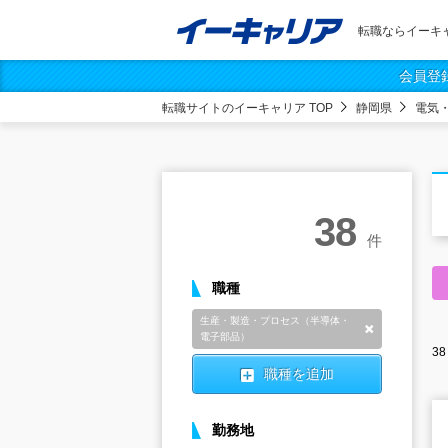
転職ならイーキ
会員登
転職サイトのイーキャリア TOP
静岡県
電気
38
件
職種
生産・製造・プロセス（半導体・
削除
電子部品）
38
職種を追加
勤務地