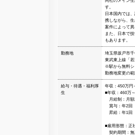
同社のメイン生
す。
日本国内では、
携しながら、生
案件によって異
また、日本で技
もあります。
勤務地
埼玉県坂戸市千代
東武東上線「若
※駅から無料シ
勤務地変更の範
給与・待遇・福利厚
年収：450万円
生
■年収：460万～
月給制：月額27
賞与：年2回（
昇給：年1回（
■雇用形態：正
契約期間：無