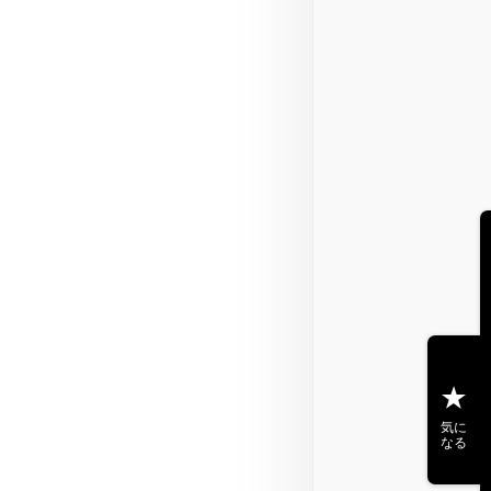
気に
なる