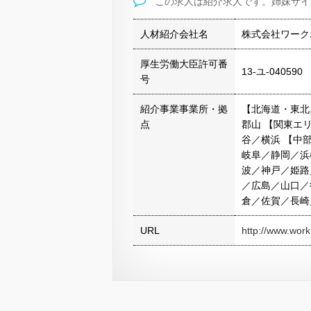
この求人は紹介求人です。姉妹サイ
人材紹介会社名
株式会社ワーク
厚生労働大臣許可番
13-ユ-040590
号
紹介事業事業所・拠
【北海道・東北
点
郡山 【関東エ
谷／横浜 【中
岐阜／静岡／浜
波／神戸／姫路
／広島／山口／
倉／佐賀／長崎
URL
http://www.workp