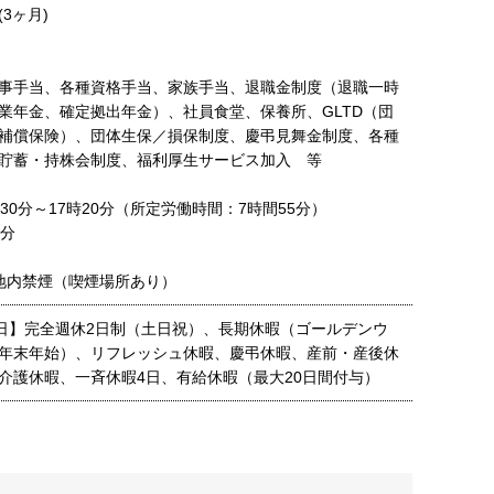
3ヶ月)
事手当、各種資格手当、家族手当、退職金制度（退職一時
業年金、確定拠出年金）、社員食堂、保養所、GLTD（団
補償保険）、団体生保／損保制度、慶弔見舞金制度、各種
貯蓄・持株会制度、福利厚生サービス加入 等
30分～17時20分（所定労働時間：7時間55分）
分
地内禁煙（喫煙場所あり）
5日】完全週休2日制（土日祝）、長期休暇（ゴールデンウ
年末年始）、リフレッシュ休暇、慶弔休暇、産前・産後休
介護休暇、一斉休暇4日、有給休暇（最大20日間付与）