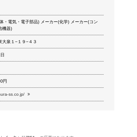
体・電気・電子部品) メーカー(化学) メーカー(コン
信機器)
東大泉１−１９−４３
1日
000円
ura-ss.co.jp/