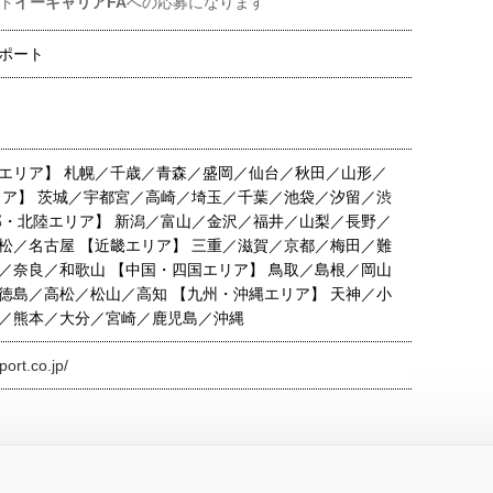
ト
イーキャリアFA
への応募になります
ポート
エリア】 札幌／千歳／青森／盛岡／仙台／秋田／山形／
リア】 茨城／宇都宮／高崎／埼玉／千葉／池袋／汐留／渋
部・北陸エリア】 新潟／富山／金沢／福井／山梨／長野／
松／名古屋 【近畿エリア】 三重／滋賀／京都／梅田／難
／奈良／和歌山 【中国・四国エリア】 鳥取／島根／岡山
徳島／高松／松山／高知 【九州・沖縄エリア】 天神／小
／熊本／大分／宮崎／鹿児島／沖縄
ort.co.jp/