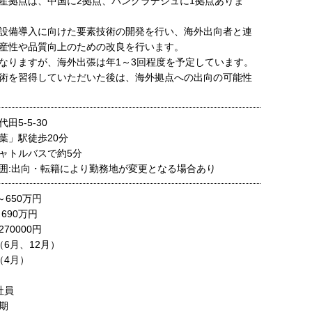
産拠点は、中国に2拠点、バングラデシュに1拠点ありま
設備導入に向けた要素技術の開発を行い、海外出向者と連
産性や品質向上のための改良を行います。
なりますが、海外出張は年1～3回程度を予定しています。
術を習得していただいた後は、海外拠点への出向の可能性
田5-5-30
葉」駅徒歩20分
ャトルバスで約5分
囲:出向・転籍により勤務地が変更となる場合あり
～650万円
690万円
0000円
6月、12月）
4月）
社員
期